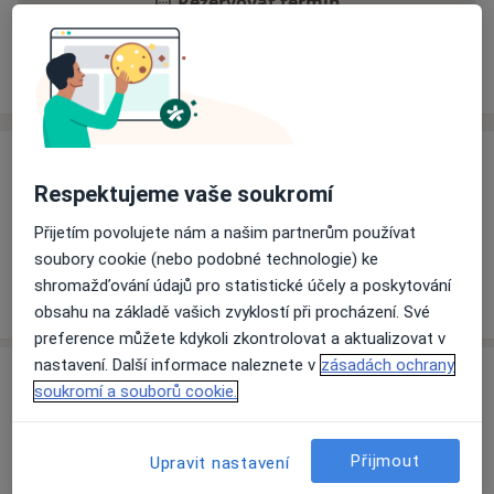
Rezervovat termín
Ceník
Adresy
Názory pacientů
Ceník
Respektujeme vaše soukromí
Informace o službách a cenách nejsou k dispozici
Přijetím povolujete nám a našim partnerům používat
Tento specialista ještě nepřidával žádné informace o
soubory cookie (nebo podobné technologie) ke
svých službách.
shromažďování údajů pro statistické účely a poskytování
obsahu na základě vašich zvyklostí při procházení. Své
preference můžete kdykoli zkontrolovat a aktualizovat v
nastavení. Další informace naleznete v
zásadách ochrany
Adresa
soukromí a souborů cookie.
Ordinace
Kyjevská 44,
Pardubice
532 02
Přijmout
Upravit nastavení