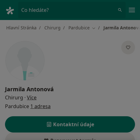
Hla
Co hledáte?
Hlavní Stránka
Chirurg
Pardubice
Jarmila Antonov
Změna města
Jarmila Antonová
o specializacích
Chirurg
·
Více
Pardubice
1 adresa
Kontaktní údaje