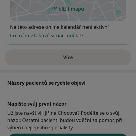
Přiblížit mapu
se otevře v nové záložce
Dostupnost
Na této adrese online kalendář není aktivní
Co mám v takové situaci udělat?
Více
o adrese
Názory pacientů se rychle objeví
Napište svůj první názor
Už jste navštívili Jiřina Chocová? Podělte se o svůj
názor. Ostatní pacienti budou vděční za pomoc při
výběru nejlepšího specialisty.