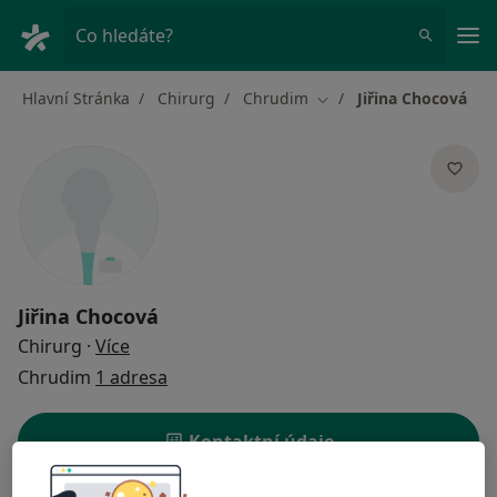
Hla
Co hledáte?
Hlavní Stránka
Chirurg
Chrudim
Jiřina Chocová
Změna města
Jiřina Chocová
o specializacích
Chirurg
·
Více
Chrudim
1 adresa
Kontaktní údaje