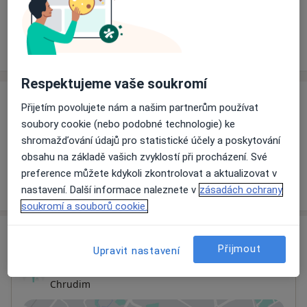
Rezervovat termín
Ceník
Adresy
Názory pacientů
Respektujeme vaše soukromí
Ceník
Přijetím povolujete nám a našim partnerům používat
soubory cookie (nebo podobné technologie) ke
Informace o službách a cenách nejsou k dispozici
shromažďování údajů pro statistické účely a poskytování
Tento specialista ještě nepřidával žádné informace o
obsahu na základě vašich zvyklostí při procházení. Své
svých službách.
preference můžete kdykoli zkontrolovat a aktualizovat v
nastavení. Další informace naleznete v
zásadách ochrany
soukromí a souborů cookie.
Adresa
Přijmout
Upravit nastavení
Ordinace
Chrudim