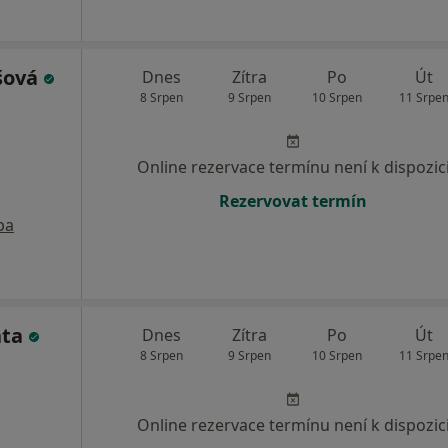
šová
Dnes
Zítra
Po
Út
8 Srpen
9 Srpen
10 Srpen
11 Srpe
Online rezervace termínu není k dispozic
Rezervovat termín
pa
nta
Dnes
Zítra
Po
Út
8 Srpen
9 Srpen
10 Srpen
11 Srpe
Online rezervace termínu není k dispozic