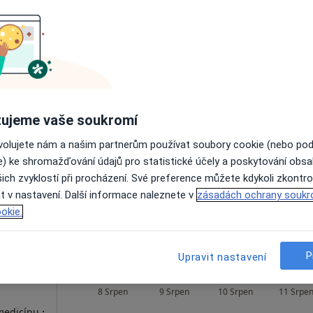
eš
Dnes
Zítra
Po
Út
8 Srpen
9 Srpen
10 Srpen
11 Srpe
ujeme vaše soukromí
Online rezervace termínu není k dispozic
ovolujete nám a našim partnerům používat soubory cookie (nebo po
e) ke shromažďování údajů pro statistické účely a poskytování obs
Rezervovat termín
ich zvyklostí při procházení. Své preference můžete kdykoli zkontro
pa
t v nastavení. Další informace naleznete v
zásadách ochrany soukr
okie.
14 000 Kč
P
Upravit nastavení
tani
Dnes
Zítra
Po
Út
8 Srpen
9 Srpen
10 Srpen
11 Srpe
·
 medicínu