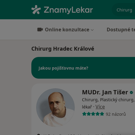
specializ
Online konzultace
Dostupné t
Chirurg Hradec Králové
Jakou pojišťovnu máte?
MUDr. Jan Tišer
Chirurg, Plastický chirurg,
·
Více
lékař
92 názorů