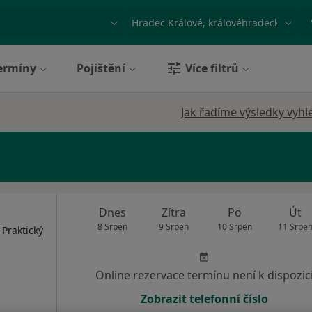
ace, nemoc nebo příjmení
Město nebo region
ermíny
Pojištění
Více filtrů
Jak řadíme výsledky vyhl
Dnes
Zítra
Po
Út
8 Srpen
9 Srpen
10 Srpen
11 Srpe
 Praktický
Online rezervace termínu není k dispozic
Zobrazit telefonní číslo