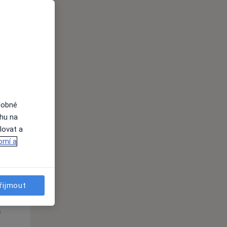
St
Čt
Pá
n
12 Srpen
13 Srpen
14 Srpen
i
dobné
ahu na
lovat a
omí a
řijmout
St
Čt
Pá
n
12 Srpen
13 Srpen
14 Srpen