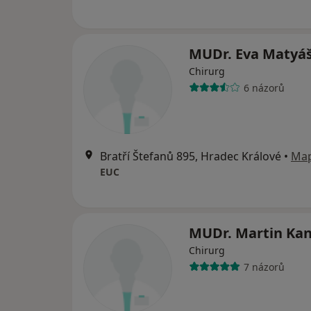
MUDr. Eva Matyá
Chirurg
6 názorů
Bratří Štefanů 895, Hradec Králové
•
Ma
EUC
MUDr. Martin Ka
Chirurg
7 názorů