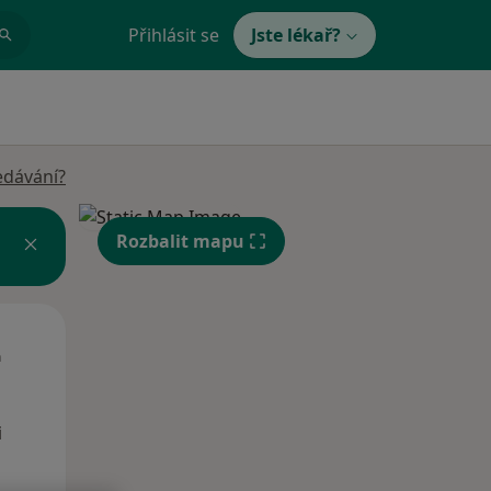
Přihlásit se
Jste lékař?
edávání?
Rozbalit mapu
St
Čt
Pá
n
12 Srpen
13 Srpen
14 Srpen
i