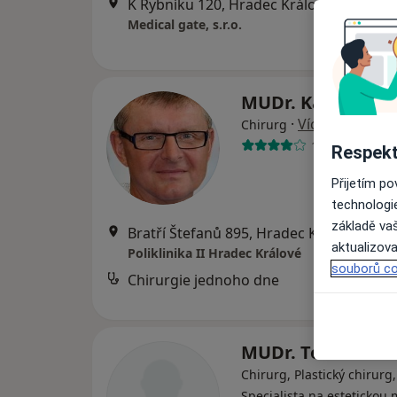
K Rybníku 120, Hradec Králové
•
Mapa
Medical gate, s.r.o.
MUDr. Karel Ben
·
Více
Chirurg
15 názorů
Respekt
Přijetím p
technologi
základě vaš
Bratří Štefanů 895, Hradec Králové
•
Ma
aktualizova
Poliklinika II Hradec Králové
souborů co
Chirurgie jednoho dne
MUDr. Tomáš Fal
Chirurg, Plastický chirurg,
Specialista na estetickou