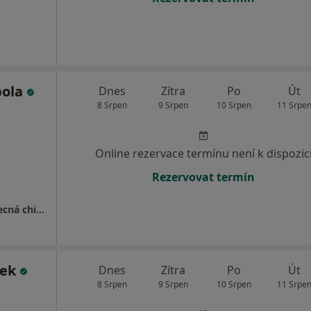
bola
Dnes
Zítra
Po
Út
8 Srpen
9 Srpen
10 Srpen
11 Srpe
Online rezervace termínu není k dispozic
Rezervovat termín
Fakultní nemocnice Hradec Králové - Všeobecná chirurgie
šek
Dnes
Zítra
Po
Út
8 Srpen
9 Srpen
10 Srpen
11 Srpe