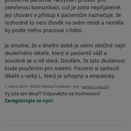
otevřenou komunikaci, což je zcela nepřijatelné.
Její chování a přístup k pacientům naznačuje, že
rozhodně to není člověk na svém místě a neměla
by podle mého pracovat s lidmi.
Je smutné, že v dnešní době je velmi obtížné najít
skutečného lékaře, který si pacientů váží a
soucitně se o ně stará. Doufám, že tato zkušenost
bude poučením pro ostatní. Pacienti si zaslouží
lékaře s velký L, který je schopný a empatický.
podle názoru uživatele LM
1. února 2024
•
MUDr. Helena Česáková
•
Jiný
•
Nahlásit zneužití
Vy jste ten lékař? Odpovězte na hodnocení!
Zaregistrujte se nyní