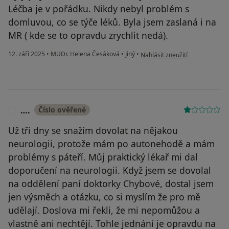
Léčba je v pořádku. Nikdy nebyl problém s
domluvou, co se týče léků. Byla jsem zaslaná i na
MR ( kde se to opravdu zrychlit nedá).
podle názoru uživatele Andrea
12. září 2025
•
MUDr. Helena Česáková
•
Jiný
•
Nahlásit zneužití
….
Číslo ověřené
…
Už tři dny se snažím dovolat na nějakou
neurologii, protože mám po autonehodě a mám
problémy s páteří. Můj praktický lékař mi dal
doporučení na neurologii. Když jsem se dovolal
na oddělení paní doktorky Chybové, dostal jsem
jen výsměch a otázku, co si myslím že pro mě
udělají. Doslova mi řekli, že mi nepomůžou a
vlastně ani nechtějí. Tohle jednání je opravdu na