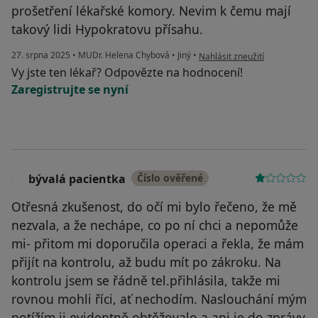
prošetření lékařské komory. Nevim k čemu mají
takový lidi Hypokratovu přísahu.
podle názoru uživatele ….
27. srpna 2025
•
MUDr. Helena Chybová
•
Jiný
•
Nahlásit zneužití
Vy jste ten lékař? Odpovězte na hodnocení!
Zaregistrujte se nyní
bývalá pacientka
Číslo ověřené
B
Otřesná zkušenost, do očí mi bylo řečeno, že mě
nezvala, a že nechápe, co po ní chci a nepomůže
mi- přitom mi doporučila operaci a řekla, že mám
přijít na kontrolu, až budu mít po zákroku. Na
kontrolu jsem se řádně tel.přihlásila, takže mi
rovnou mohli říci, ať nechodím. Naslouchání mým
potížím ji evidentně obtěžovalo a ani je do zprávy