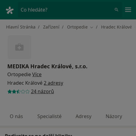
Hla
Co hledáte?
Hlavní Stránka
Zařízení
Ortopedie
Hradec Králové
Změna města
MEDIKA Hradec Králové, s.r.o.
Ortopedie
Více
Hradec Králové
2 adresy
24 názorů
O nás
Specialisté
Adresy
Názory
Podívejte se na další kliniky