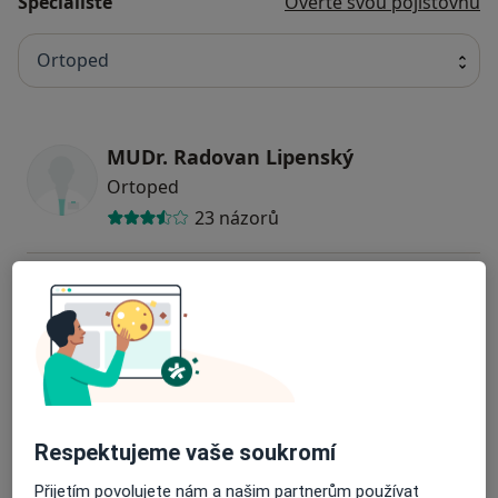
Specialisté
Ověřte svou pojišťovnu
Ortoped
MUDr. Radovan Lipenský
Ortoped
23 názorů
MUDr. Eva Vodičková
Fyzioterapeut, Ortoped
MUDr. Libor Prokeš
Ortoped
Respektujeme vaše soukromí
2 názory
Přijetím povolujete nám a našim partnerům používat