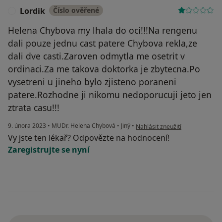
Lordik
Číslo ověřené
L
Helena Chybova my lhala do oci!!!Na rengenu
dali pouze jednu cast patere Chybova rekla,ze
dali dve casti.Zaroven odmytla me osetrit v
ordinaci.Za me takova doktorka je zbytecna.Po
vysetreni u jineho bylo zjisteno poraneni
patere.Rozhodne ji nikomu nedoporucuji jeto jen
ztrata casu!!!
podle názoru uživatele Lordik
9. února 2023
•
MUDr. Helena Chybová
•
Jiný
•
Nahlásit zneužití
Vy jste ten lékař? Odpovězte na hodnocení!
Zaregistrujte se nyní