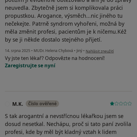
neuvedla. Zbytečně jsem si komplikovala práci
propustkou. Arogance, výsměch...nic jiného tu
nečekejte. Patrně syndrom vyhořeni, možná by
měla změnit profesi, pacientům je k ničemu.Kéž
by se ji někde dostalo stejného přijetí.
podle názoru uživatele bývalá
14. srpna 2025
•
MUDr. Helena Chybová
•
Jiný
•
Nahlásit zneužití
Vy jste ten lékař? Odpovězte na hodnocení!
Zaregistrujte se nyní
M.K.
Číslo ověřené
M
S tak arogantní a nevstřícnou lékařkou jsem se
dosud nesetkal. Nechápu, proč si tato paní zvolila
profesi, kde by měl být kladný vztah k lidem