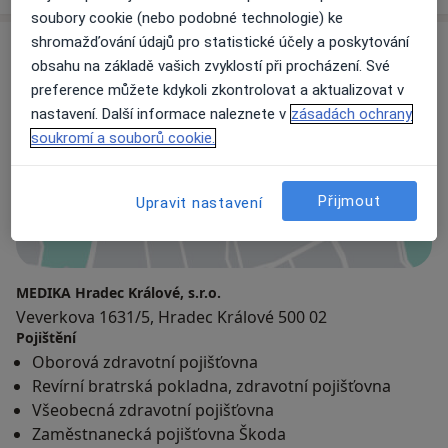
soubory cookie (nebo podobné technologie) ke
shromažďování údajů pro statistické účely a poskytování
Adresy (2)
obsahu na základě vašich zvyklostí při procházení. Své
preference můžete kdykoli zkontrolovat a aktualizovat v
Adresa 1
Adresa 2
nastavení. Další informace naleznete v
zásadách ochrany
soukromí a souborů cookie.
Přijmout
Upravit nastavení
Přiblížit mapu
MEDIKA Hradec Králové, s.r.o.
Veverkova 1631/5, Hradec Králové 500 02
Pojištění
Oborová zdravotní pojišťovna
Revírní bratrská pokladna, zdravotní pojišťovna
Všeobecná zdravotní pojišťovna
Zaměstnanecká pojišťovna Škoda