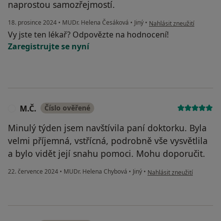
naprostou samozřejmostí.
podle názoru uživatele M.
18. prosince 2024
•
MUDr. Helena Česáková
•
Jiný
•
Nahlásit zneužití
Vy jste ten lékař? Odpovězte na hodnocení!
Zaregistrujte se nyní
M.Č.
Číslo ověřené
M
Minulý týden jsem navštívila paní doktorku. Byla
velmi příjemná, vstřícná, podrobně vše vysvětlila
a bylo vidět její snahu pomoci. Mohu doporučit.
podle názoru uživatele M.Č
22. července 2024
•
MUDr. Helena Chybová
•
Jiný
•
Nahlásit zneužití