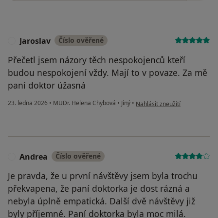
Jaroslav
Číslo ověřené
J
Přečetl jsem názory těch nespokojenců kteří
budou nespokojení vždy. Mají to v povaze. Za mě
paní doktor úžasná
podle názoru uživatele Jarosla
23. ledna 2026
•
MUDr. Helena Chybová
•
Jiný
•
Nahlásit zneužití
Andrea
Číslo ověřené
A
Je pravda, že u první návštěvy jsem byla trochu
překvapena, že paní doktorka je dost rázná a
nebyla úplně empatická. Další dvě návštěvy již
byly příjemné. Paní doktorka byla moc milá.