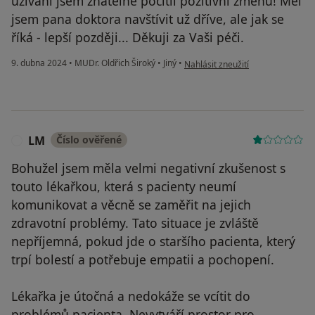
užívání jsem znatelně pocítil pozitivní změnu! Měl
jsem pana doktora navštívit už dříve, ale jak se
říká - lepší později... Děkuji za Vaši péči.
podle názoru uživatele Lukáš H.
9. dubna 2024
•
MUDr. Oldřich Široký
•
Jiný
•
Nahlásit zneužití
LM
Číslo ověřené
L
Bohužel jsem měla velmi negativní zkušenost s
touto lékařkou, která s pacienty neumí
komunikovat a věcně se zaměřit na jejich
zdravotní problémy. Tato situace je zvláště
nepříjemná, pokud jde o staršího pacienta, který
trpí bolestí a potřebuje empatii a pochopení.
Lékařka je útočná a nedokáže se vcítit do
problémů pacienta. Nevytváří prostor pro