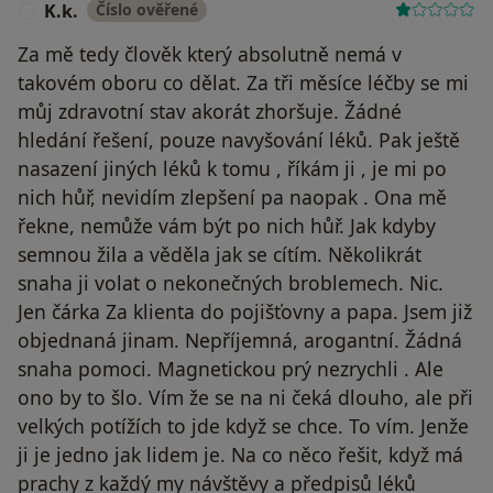
K.k.
Číslo ověřené
K
Za mě tedy člověk který absolutně nemá v
takovém oboru co dělat. Za tři měsíce léčby se mi
můj zdravotní stav akorát zhoršuje. Žádné
hledání řešení, pouze navyšování léků. Pak ještě
nasazení jiných léků k tomu , říkám ji , je mi po
nich hůř, nevidím zlepšení pa naopak . Ona mě
řekne, nemůže vám být po nich hůř. Jak kdyby
semnou žila a věděla jak se cítím. Několikrát
snaha ji volat o nekonečných broblemech. Nic.
Jen čárka Za klienta do pojišťovny a papa. Jsem již
objednaná jinam. Nepříjemná, arogantní. Žádná
snaha pomoci. Magnetickou prý nezrychli . Ale
ono by to šlo. Vím že se na ni čeká dlouho, ale při
velkých potížích to jde když se chce. To vím. Jenže
ji je jedno jak lidem je. Na co něco řešit, když má
prachy z každý my návštěvy a předpisů léků