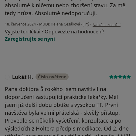
absolutně k ničemu nebo zhoršení stavu. Za mě
tedy hrůza. Absolutně nedoporučuji.
podle názoru uživatele K.k
18. července 2024
•
MUDr. Helena Česáková
•
Jiný
•
Nahlásit zneužití
Vy jste ten lékař? Odpovězte na hodnocení!
Zaregistrujte se nyní
Lukáš H.
Číslo ověřené
L
Pana doktora Širokého jsem navštívil na
doporučení zastupující praktické lékařky. Měl
jsem již delší dobu obtíže s vysokou TF. První
návštěva byla velmi přátelská - skvělý přístup.
Provedlo se několik vyšetření, konzultace a po
výsledcích z Holtera předpis medikace. Od 2. dne