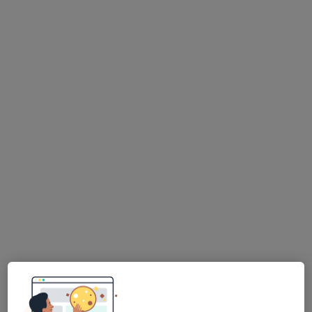
MUDr. Radek Kaniok
Anesteziolog
Havířov
•
Mapa
Zdravotnická záchranná služba Moravskoslezského kraje, p.o.
Tento specialista nenabízí online rezervaci termínu na této adrese.
Rezervovat termín
MUDr. Petr Beneš