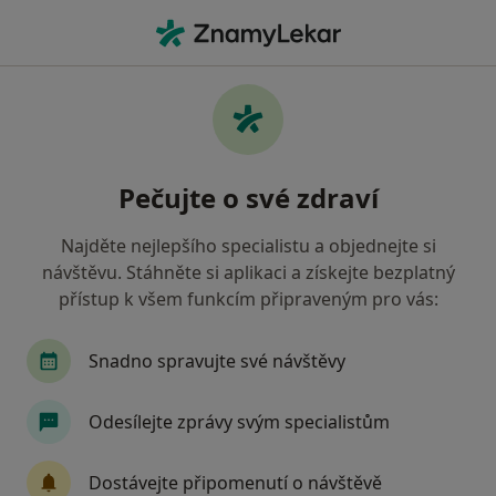
Hla
Anesteziolog • Moravská Ostrava a Přívoz, Ostrava, moravskoslezský
Filtry
Mapa
Anesteziolog, Moravská Ostrava a Přívoz,
Pečujte o své zdraví
Ostrava
Jak řadíme výsledky vyhledávání?
Najděte nejlepšího specialistu a objednejte si
návštěvu. Stáhněte si aplikaci a získejte bezplatný
přístup k všem funkcím připraveným pro vás:
Jakou pojišťovnu máte?
Všeobecná zdravotní pojišťovna
Zdravotní poj
Snadno spravujte své návštěvy
Odesílejte zprávy svým specialistům
Dostávejte připomenutí o návštěvě