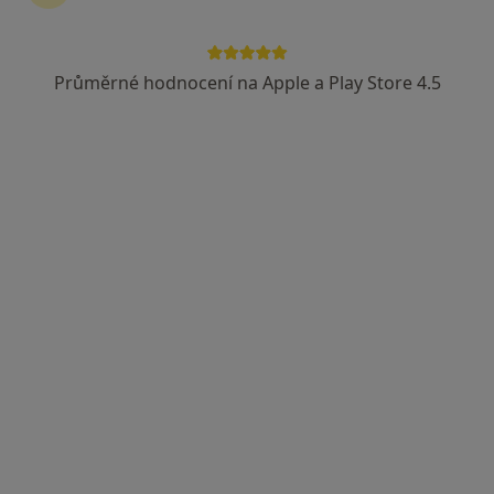
Průměrné hodnocení na Apple a Play Store 4.5
MUDr. Paula Dzurňáková
·
Více
Anesteziolog
Švédská 109/45, Slezská Ostrava
•
Mapa
Gastroenterologická ambulance - přijímáme nové pacienty
Tento specialista nenabízí online rezervaci termínu na této adrese.
Rezervovat termín