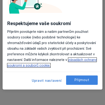
Anesteziolog
6 názorů
17. listopadu 1790, Ostrava
•
Mapa
Fakultní nemocnice Ostrava
Respektujeme vaše soukromí
Tento specialista nenabízí online rezervaci termínu na této adrese.
Přijetím povolujete nám a našim partnerům používat
Rezervovat termín
soubory cookie (nebo podobné technologie) ke
shromažďování údajů pro statistické účely a poskytování
obsahu na základě vašich zvyklostí při procházení. Své
preference můžete kdykoli zkontrolovat a aktualizovat v
nastavení. Další informace naleznete v
zásadách ochrany
soukromí a souborů cookie.
Přijmout
Upravit nastavení
MUDr. Jitka Záthurecká
Anesteziolog
1 názor