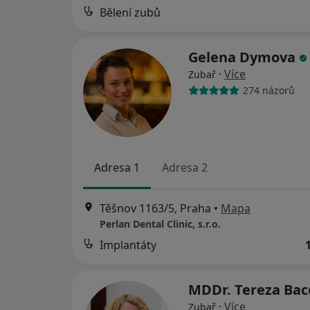
Bělení zubů
Gelena Dymova
·
Více
Zubař
274 názorů
Adresa 1
Adresa 2
Těšnov 1163/5, Praha
•
Mapa
Perlan Dental Clinic, s.r.o.
Implantáty
MDDr. Tereza Ba
·
Více
Zubař