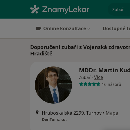
specializ
Online konzultace
Dostupné t
Doporučení zubaři s Vojenská zdravot
Hradiště
MDDr. Martin Ku
·
Více
Zubař
16 názorů
Hruboskalská 2299, Turnov
•
Mapa
DenTur s.r.o.