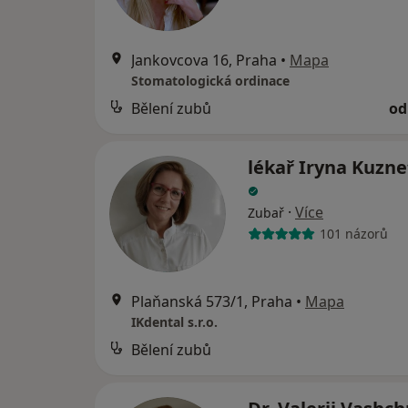
Jankovcova 16, Praha
•
Mapa
Stomatologická ordinace
Bělení zubů
od
lékař Iryna Kuzn
·
Více
Zubař
101 názorů
Plaňanská 573/1, Praha
•
Mapa
IKdental s.r.o.
Bělení zubů