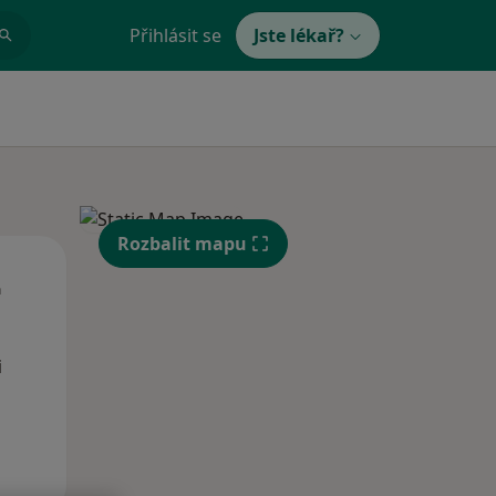
Přihlásit se
Jste lékař?
Rozbalit mapu
Út
St
Čt
n
11 Srpen
12 Srpen
13 Srpen
i