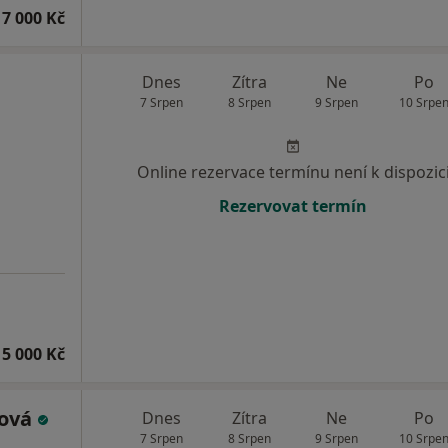
7 000 Kč
Dnes
Zítra
Ne
Po
7 Srpen
8 Srpen
9 Srpen
10 Srpe
Online rezervace termínu není k dispozic
Rezervovat termín
15 000 Kč
cová
Dnes
Zítra
Ne
Po
7 Srpen
8 Srpen
9 Srpen
10 Srpe