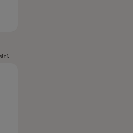
ání.
Út
St
Čt
n
11 Srpen
12 Srpen
13 Srpen
i