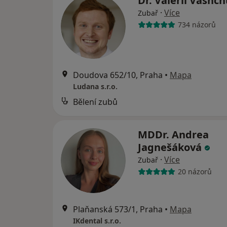
Dr. Valerii Vashc
·
Více
Zubař
734 názorů
Doudova 652/10, Praha
•
Mapa
Ludana s.r.o.
Bělení zubů
MDDr. Andrea
Jagnešáková
·
Více
Zubař
20 názorů
Plaňanská 573/1, Praha
•
Mapa
IKdental s.r.o.