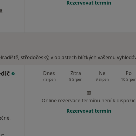
Rezervovat termín
a
Hradiště, středočeský, v oblastech blízkých vašemu vyhledáv
ědič
Dnes
Zítra
Ne
Po
7 Srpen
8 Srpen
9 Srpen
10 Srpe
Online rezervace termínu není k dispozic
Rezervovat termín
ečné.