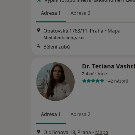
Vyplní fotopolimerni, skloionomerni,A
Adresa 1
Adresa 2
Opatovská 1763/11, Praha
•
Mapa
Medidentclinic,s.r.o
Bělení zubů
Dr. Tetiana Vash
·
Více
Zubař
142 názorů
Adresa 1
Adresa 2
Oldřichova 18, Praha
•
Mapa