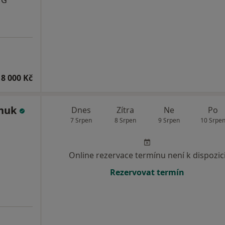
MG
8 000 Kč
chuk
Dnes
Zítra
Ne
Po
7 Srpen
8 Srpen
9 Srpen
10 Srpe
Online rezervace termínu není k dispozic
Rezervovat termín