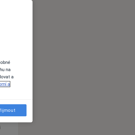
Út
St
Čt
n
11 Srpen
12 Srpen
13 Srpen
i
dobné
ahu na
lovat a
omí a
Út
St
Čt
n
11 Srpen
12 Srpen
13 Srpen
řijmout
i