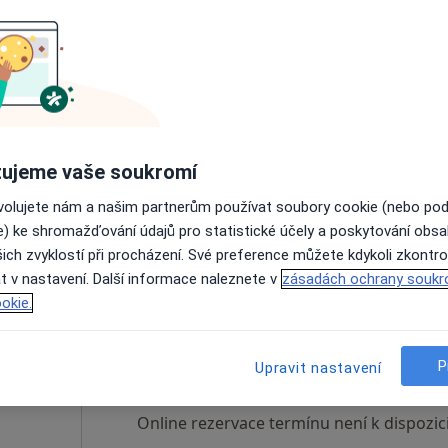
jceva
Dnes
Zítra
Ne
Po
7 Srpen
8 Srpen
9 Srpen
10 Srpe
Online rezervace termínu není k dispozic
ujeme vaše soukromí
Rezervovat termín
ovolujete nám a našim partnerům používat soubory cookie (nebo po
e) ke shromažďování údajů pro statistické účely a poskytování obs
600 Kč
ich zvyklostí při procházení. Své preference můžete kdykoli zkontro
t v nastavení. Další informace naleznete v
zásadách ochrany soukr
okie.
amová
Dnes
Zítra
Ne
Po
7 Srpen
8 Srpen
9 Srpen
10 Srpe
P
Upravit nastavení
Online rezervace termínu není k dispozic