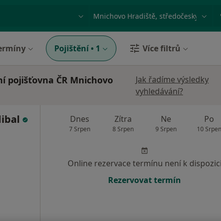
ace, nemoc nebo příjmení
Město nebo region
ermíny
Pojištění
•
1
Více filtrů
ní pojišťovna ČR Mnichovo
Jak řadíme výsledky
vyhledávání?
dibal
Dnes
Zítra
Ne
Po
7 Srpen
8 Srpen
9 Srpen
10 Srpe
Online rezervace termínu není k dispozic
Rezervovat termín