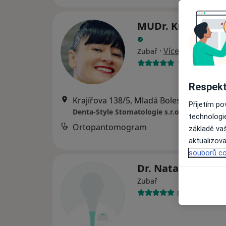
MUDr. Kristina Za
·
Více
Zubař
19 názorů
Respekt
Krajířova 138/5, Mladá Boleslav
•
Mapa
Přijetím p
Denta-Style Stomatologie s.r.o.
technologi
Ortopantomogram
základě vaš
aktualizova
souborů co
Dr. Nataliia Avr
Zubař
8 názorů