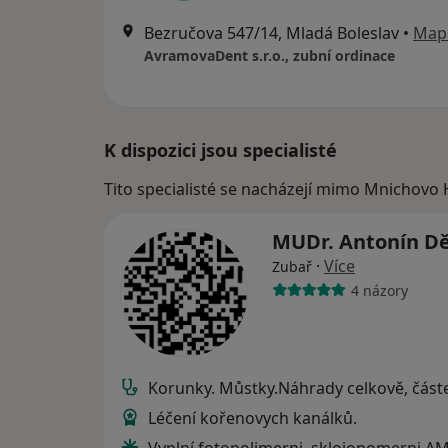
Bezručova 547/14, Mladá Boleslav
•
Map
AvramovaDent s.r.o., zubní ordinace
K dispozici jsou specialisté
Tito specialisté se nacházejí mimo Mnichovo 
MUDr. Antonín D
·
Více
Zubař
4 názory
Korunky. Můstky.Náhrady celkově, část
Léčení kořenovych kanálků.