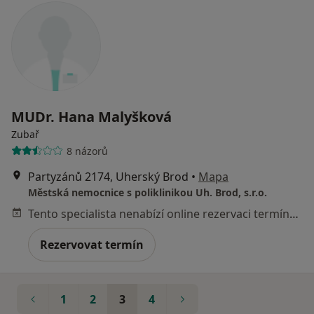
MUDr. Hana Malyšková
Zubař
8 názorů
Partyzánů 2174, Uherský Brod
•
Mapa
Městská nemocnice s poliklinikou Uh. Brod, s.r.o.
Tento specialista nenabízí online rezervaci termínu na této adrese.
Rezervovat termín
1
2
3
4