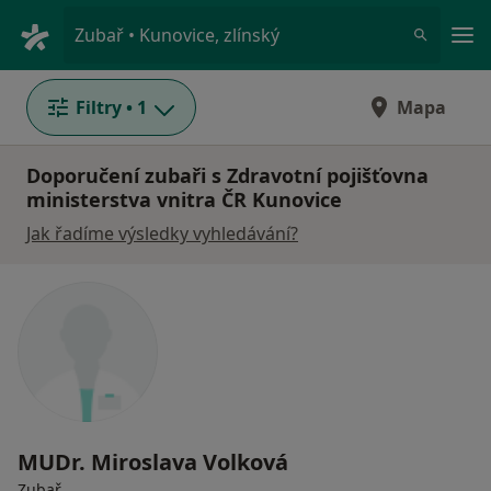
Hla
Zubař • Kunovice, zlínský
Filtry
• 1
Mapa
Doporučení zubaři s Zdravotní pojišťovna
ministerstva vnitra ČR Kunovice
Jak řadíme výsledky vyhledávání?
MUDr. Miroslava Volková
Zubař