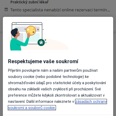
Praktický zubní lékař
Tento specialista nenabízí online rezervaci termínu na této adrese.
Rezervovat termín
Respektujeme vaše soukromí
Přijetím povolujete nám a našim partnerům používat
soubory cookie (nebo podobné technologie) ke
MUDr. Ivana Oswaldová
shromažďování údajů pro statistické účely a poskytování
Zubař
obsahu na základě vašich zvyklostí při procházení. Své
1 názor
preference můžete kdykoli zkontrolovat a aktualizovat v
nastavení. Další informace naleznete v
zásadách ochrany
Vinohradská 856, Vlčnov
•
Mapa
soukromí a souborů cookie.
Praktická zubní lékařka