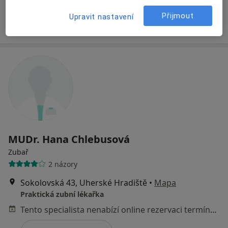
Tento specialista nenabízí online rezervaci termínu na této adrese.
Přijmout
Upravit nastavení
Rezervovat termín
MUDr. Hana Chlebusová
Zubař
2 názory
Sokolovská 43, Uherské Hradiště
•
Mapa
Praktická zubní lékařka
Tento specialista nenabízí online rezervaci termínu na této adrese.