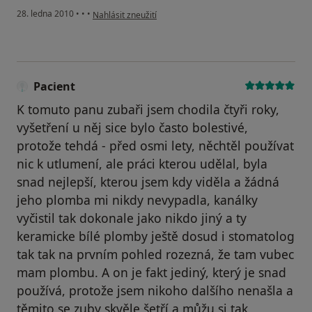
podle názoru uživatele Pacient
28. ledna 2010
•
•
•
Nahlásit zneužití
Pacient
K tomuto panu zubaři jsem chodila čtyři roky,
vyšetření u něj sice bylo často bolestivé,
protože tehdá - před osmi lety, něchtěl používat
nic k utlumení, ale práci kterou udělal, byla
snad nejlepší, kterou jsem kdy viděla a žádná
jeho plomba mi nikdy nevypadla, kanálky
vyčistil tak dokonale jako nikdo jiný a ty
keramicke bílé plomby ještě dosud i stomatolog
tak tak na prvním pohled rozezná, že tam vubec
mam plombu. A on je fakt jediný, který je snad
používá, protože jsem nikoho dalšího nenašla a
těmito se zuby skvěle šetří a můžu si tak