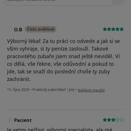
O.B
Číslo ověřené
O
Výborný lékař. Za tu práci co odvede a jak si se
vším vyhraje, si ty peníze zaslouží. Takové
pracovitého zubaře jsem snad ještě neviděl. Ví
co dělá, vše řekne, vše odůvodní a pokud to
jde, tak se snaží do poslední chvíle ty zuby
zachránit.
podle názoru uživatele O.B
15. října 2020
•
Praktický zubní lékař
•
Jiný
•
Nahlásit zneužití
Pacient
Je velmi pečlivý, výborný specialista, ale má