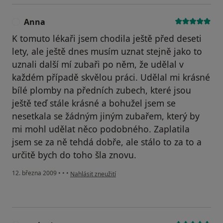
Anna
A
K tomuto lékaři jsem chodila ještě před deseti
lety, ale ještě dnes musím uznat stejně jako to
uznali další mí zubaři po něm, že udělal v
každém případě skvělou práci. Udělal mi krásné
bílé plomby na předních zubech, které jsou
ještě teď stále krásné a bohužel jsem se
nesetkala se žádným jiným zubařem, který by
mi mohl udělat něco podobného. Zaplatila
jsem se za ně tehdá dobře, ale stálo to za to a
určitě bych do toho šla znovu.
podle názoru uživatele Anna
12. března 2009
•
•
•
Nahlásit zneužití