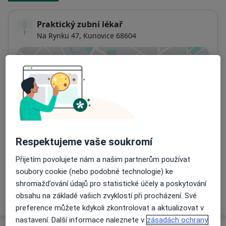
Praktický zubní lékař
Na Rynku 47,
Kunovice
68604
Přiblížit mapu
se otevře v nové záložce
Dostupnost
Na této adrese online kalendář není aktivní
Co mám v takové situaci udělat?
Způsoby platby (soukromé návštěvy)
Respektujeme vaše soukromí
Na teto adrese lékař přijímá pacienty na pojišťovnu
Přijetím povolujete nám a našim partnerům používat
Detaily
soubory cookie (nebo podobné technologie) ke
shromažďování údajů pro statistické účely a poskytování
Více
obsahu na základě vašich zvyklostí při procházení. Své
o adrese
preference můžete kdykoli zkontrolovat a aktualizovat v
nastavení. Další informace naleznete v
zásadách ochrany