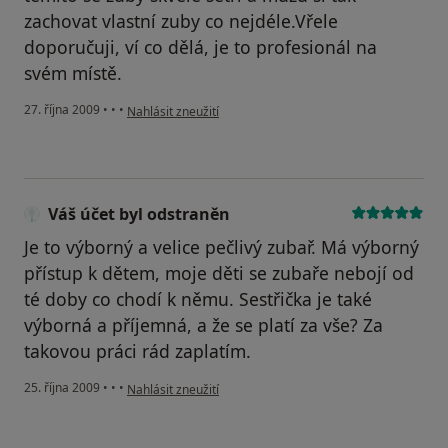
zachovat vlastní zuby co nejdéle.Vřele
doporučuji, ví co dělá, je to profesionál na
svém místě.
podle názoru uživatele Pacient
27. října 2009
•
•
•
Nahlásit zneužití
Váš účet byl odstraněn
Je to výborný a velice pečlivý zubař. Má výborný
přístup k dětem, moje děti se zubaře nebojí od
té doby co chodí k němu. Sestřička je také
výborná a příjemná, a že se platí za vše? Za
takovou práci rád zaplatím.
podle názoru uživatele Váš účet byl odstraněn
25. října 2009
•
•
•
Nahlásit zneužití