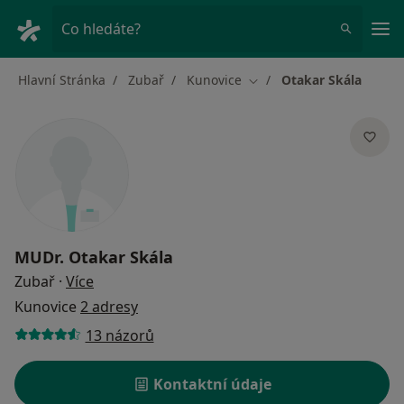
Hla
Co hledáte?
Hlavní Stránka
Zubař
Kunovice
Otakar Skála
Změna města
MUDr.
Otakar Skála
o specializacích
Zubař
·
Více
Kunovice
2 adresy
13 názorů
Kontaktní údaje