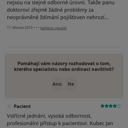
nejsou na stejné odborné úrovni. Takže panu
doktorovi zřejmě žádné problémy za
neoprávněné ždímání pojišťoven nehrozí...
podle názoru uživatele Pacient
17. března 2010
•
•
•
Nahlásit zneužití
Pomáhají vám názory rozhodovat o tom,
kterého specialistu nebo ordinaci navštívit?
Ano
Ne
Pacient
Vstřícné jednání, vysoká odbornost,
profesionální přístup k pacientovi. Kubec Jan