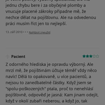
jednu chybu bere i za obyčejné plomby a
vnucuje placené zákroky připadne mě, že
nechce dělat na pojišťovnu. Ale na odvedenou
práci musím říct jen to nejlepší.
podle názoru uživatele Pacient
13. září 2010
•
•
•
Nahlásit zneužití
Pacient
Z odorného hlediska je opravdu výborný. Ale
mrzí mě, že pojišťvnám účtuje téměř vždy něco
navíc! Dělá to opakovaně, u více pacientů, a
nejsou to zanedbatelné částky. Když jsem se
"spolu-poškozených" ptala, proč to nenehlásí
pojišťovně, odpověď je jasná: Kam jinam odejít,
když v okolí zubaři neberou, a když jo, tak