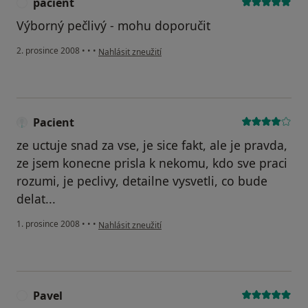
pacient
P
Výborný pečlivý - mohu doporučit
podle názoru uživatele pacient
2. prosince 2008
•
•
•
Nahlásit zneužití
Pacient
ze uctuje snad za vse, je sice fakt, ale je pravda,
ze jsem konecne prisla k nekomu, kdo sve praci
rozumi, je peclivy, detailne vysvetli, co bude
delat...
podle názoru uživatele Pacient
1. prosince 2008
•
•
•
Nahlásit zneužití
Pavel
P