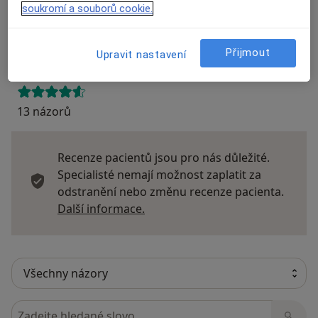
soukromí a souborů cookie.
Názory
Přidejte svůj názor
Přijmout
Upravit nastavení
13 názorů
Recenze pacientů jsou pro nás důležité.
Specialisté nemají možnost zaplatit za
odstranění nebo změnu recenze pacienta.
Další informace o názorech
Další informace.
Hledejte v názorech