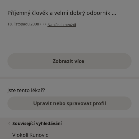
Příjemný člověk a velmi dobrý odborník ...
podle názoru uživatele Pavel
18. listopadu 2008
•
•
•
Nahlásit zneužití
Zobrazit více
výše uvedené názory
Jste tento lékař?
Upravit nebo spravovat profil
Související vyhledávání
V okolí Kunovic