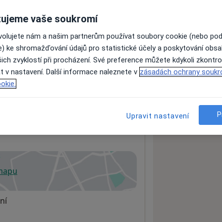
ujeme vaše soukromí
ovolujete nám a našim partnerům používat soubory cookie (nebo po
ách nejsou k dispozici
e) ke shromažďování údajů pro statistické účely a poskytování obs
ádné informace o svých službách.
ich zvyklostí při procházení. Své preference můžete kdykoli zkontro
t v nastavení. Další informace naleznete v
zásadách ochrany soukr
okie.
P
Upravit nastavení
 mapu
 otevře v nové záložce
ní