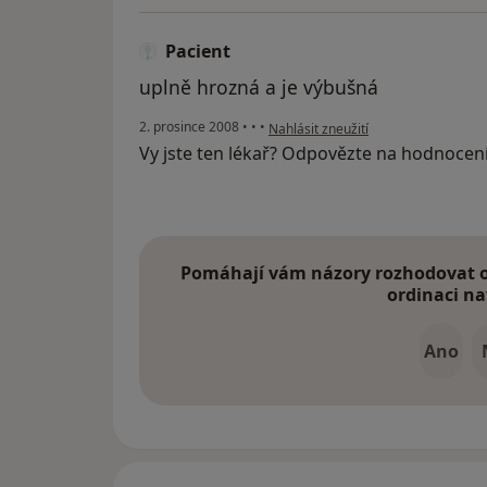
Pacient
uplně hrozná a je výbušná
podle názoru uživatele Pacient
2. prosince 2008
•
•
•
Nahlásit zneužití
Vy jste ten lékař? Odpovězte na hodnocen
Pomáhají vám názory rozhodovat o 
ordinaci na
Ano