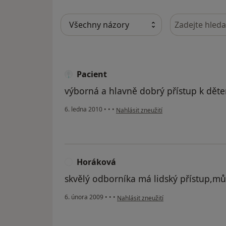
Hledejte v ná
Pacient
výborná a hlavně dobrý přístup k dět
podle názoru uživatele Pacient
6. ledna 2010
•
•
•
Nahlásit zneužití
Horáková
H
skvělý odborníka má lidský přístup,mů
podle názoru uživatele Horáková
6. února 2009
•
•
•
Nahlásit zneužití