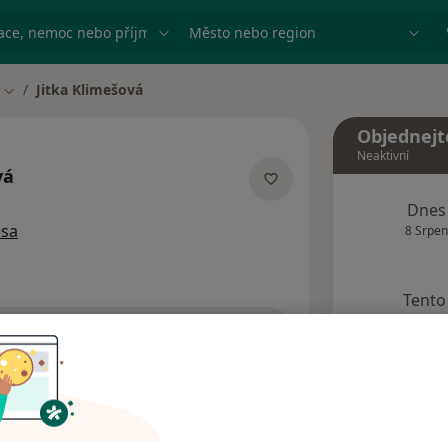
ace, nemoc nebo příjmení
Město nebo region
Jitka Klimešová
Změna města
Objednejt
Neaktivní
vá
cializacích
Dnes
esa
8 Srpen
Tento 
Rezervovat termín
Názory pacientů (3)