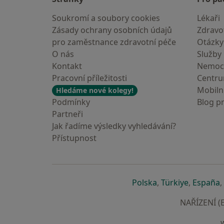
Soukromí a soubory cookies
Lékaři
Zásady ochrany osobních údajů
Zdravot
pro zaměstnance zdravotní péče
Otázky
O nás
Služby
Kontakt
Nemoc
Pracovní příležitosti
Centr
Mobilní
Hledáme nové kolegy!
Podmínky
Blog p
Partneři
Jak řadíme výsledky vyhledávání?
Přístupnost
se otevře v nové 
se otevře
s
Polska
,
Türkiye
,
España
,
NAŘÍZENÍ (E