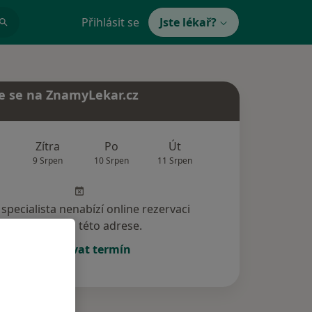
Přihlásit se
Jste lékař?
e se na ZnamyLekar.cz
Zítra
Po
Út
St
Čt
9 Srpen
10 Srpen
11 Srpen
12 Srpen
13 Srp
specialista nenabízí online rezervaci
termínu na této adrese.
Rezervovat termín