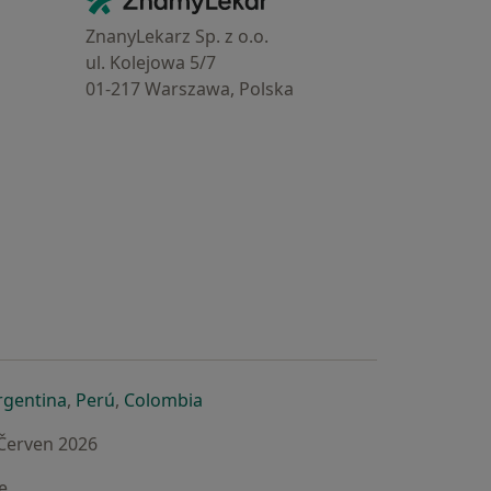
Kontakt
ZnanyLekarz Sp. z o.o.
ul. Kolejowa 5/7
01-217 Warszawa, Polska
e
é záložce
 v nové záložce
otevře v nové záložce
se otevře v nové záložce
se otevře v nové záložce
se otevře v nové záložce
rgentina
,
Perú
,
Colombia
 Červen 2026
e