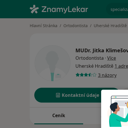
specializ
Hlavní Stránka
Ortodontista
Uherské Hradiště
MUDr.
Jitka Klimešo
o spe
Ortodontista
·
Více
Uherské Hradiště
1 adr
3 názory
Kontaktní údaje
Ceník
Adresy