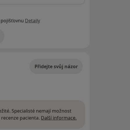
 pojišťovnu
Detaily
adrese
Přidejte svůj názor
žité. Specialisté nemají možnost
Další informace o názor
 recenze pacienta.
Další informace.