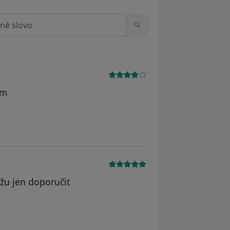
zorech
em
žu jen doporučit