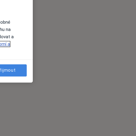
dobné
ahu na
lovat a
omí a
řijmout