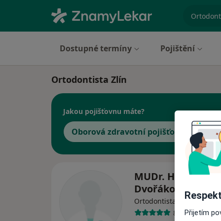
specializ
Dostupné termíny
Pojištění
Ortodontista Zlín
Jakou pojišťovnu máte?
Oborová zdravotní pojišťovna
MUDr. Helena
Dvořáková
Respekt
Ortodontista
8 názorů
Přijetím p