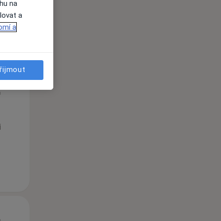
ahu na
lovat a
omí a
řijmout
Čt
Pá
So
n
13 Srpen
14 Srpen
15 Srpen
i
Čt
Pá
So
n
13 Srpen
14 Srpen
15 Srpen