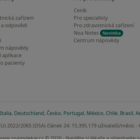
Ceník
nická zařízení
Pro specialisty
 a odpovědi
Pro zdravotnická zařízení
Noa Notes
Novinka
i
Centrum nápovědy
um nápovědy
 aplikace
ro pacienty
záložce
 v nové záložce
e otevře v nové záložce
se otevře v nové záložce
se otevře v nové záložce
se otevře v nové záložce
se otevře v nové záložc
se otevře v nov
se otevře
se 
Italia
,
Deutschland
,
Česko
,
Portugal
,
México
,
Chile
,
Brasil
,
A
U) 2022/2065 (DSA) článek 24: 15.395.179 uživatelů/měsíc -
www.znamylekar.cz © 2026 - Najděte si lékaře a objednejte s