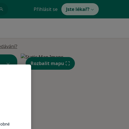
Přihlásit se
Jste lékař?
edávání?
Rozbalit mapu
Čt
Pá
So
n
13 Srpen
14 Srpen
15 Srpen
dobné
i