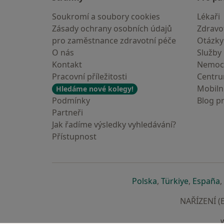
Soukromí a soubory cookies
Lékaři
Zásady ochrany osobních údajů
Zdravot
pro zaměstnance zdravotní péče
Otázky
O nás
Služby
Kontakt
Nemoc
Pracovní příležitosti
Centr
Mobilní
Hledáme nové kolegy!
Podmínky
Blog p
Partneři
Jak řadíme výsledky vyhledávání?
Přístupnost
se otevře v nové 
se otevře
s
Polska
,
Türkiye
,
España
,
NAŘÍZENÍ (E