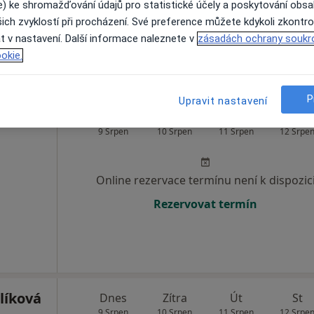
e) ke shromažďování údajů pro statistické účely a poskytování obs
ich zvyklostí při procházení. Své preference můžete kdykoli zkontro
Rezervovat termín
t v nastavení. Další informace naleznete v
zásadách ochrany soukr
okie.
P
Upravit nastavení
ovská
Dnes
Zítra
Út
St
9 Srpen
10 Srpen
11 Srpen
12 Srpe
Online rezervace termínu není k dispozic
Rezervovat termín
líková
Dnes
Zítra
Út
St
9 Srpen
10 Srpen
11 Srpen
12 Srpe