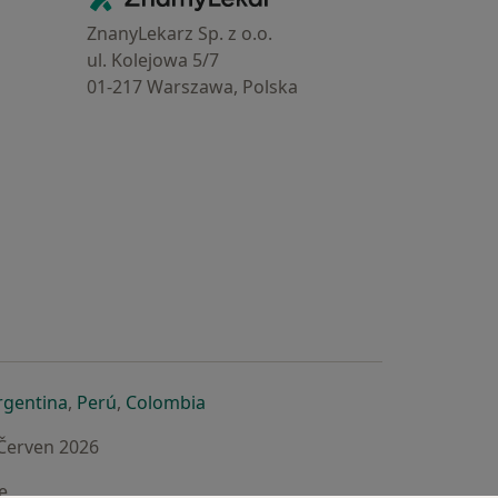
ZnanyLekarz Sp. z o.o.
ul. Kolejowa 5/7
01-217 Warszawa, Polska
e
é záložce
 v nové záložce
otevře v nové záložce
se otevře v nové záložce
se otevře v nové záložce
se otevře v nové záložce
rgentina
,
Perú
,
Colombia
 Červen 2026
e