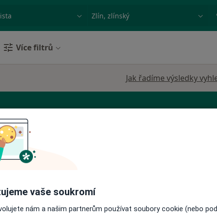
ace, nemoc nebo příjmení
Město nebo region
Více filtrů
Jak řadíme výsledky vyhl
Dnes
Zítra
Út
St
9 Srpen
10 Srpen
11 Srpen
12 Srpe
ujeme vaše soukromí
ovolujete nám a našim partnerům používat soubory cookie (nebo po
Online rezervace termínu není k dispozic