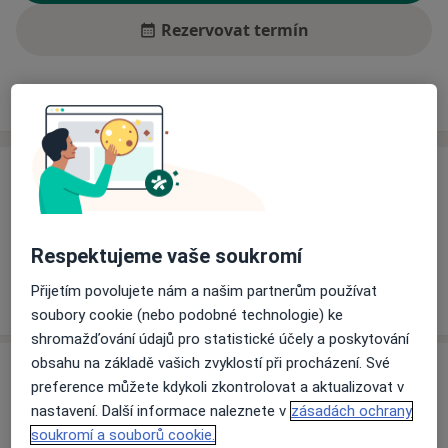
Rezervovat termín
Ceník
Adresy
Názory pacientů (1)
Ceník
Informace o službách a cenách nejsou k dispozici
Tento specialista ještě nepřidával žádné informace o
Respektujeme vaše soukromí
svých službách.
Přijetím povolujete nám a našim partnerům používat
soubory cookie (nebo podobné technologie) ke
shromažďování údajů pro statistické účely a poskytování
obsahu na základě vašich zvyklostí při procházení. Své
Adresa
preference můžete kdykoli zkontrolovat a aktualizovat v
nastavení. Další informace naleznete v
zásadách ochrany
Praktický zubní lékař
soukromí a souborů cookie.
Buchlovice 799,
Staré Město (okres Uherské