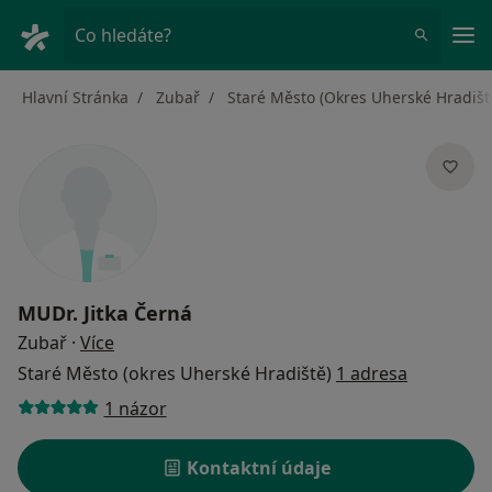
Hla
Co hledáte?
Hlavní Stránka
Zubař
Staré Město (Okres Uherské Hradišt
MUDr.
Jitka Černá
o specializacích
Zubař
·
Více
Staré Město (okres Uherské Hradiště)
1 adresa
1 názor
Kontaktní údaje