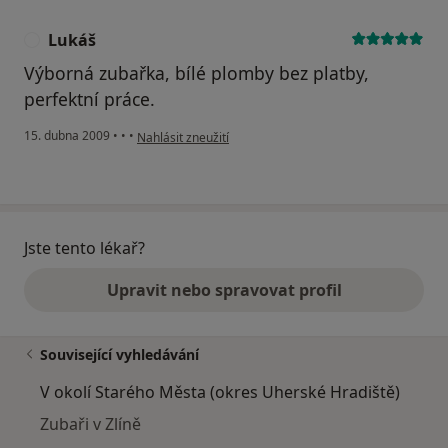
Lukáš
L
Výborná zubařka, bílé plomby bez platby,
perfektní práce.
podle názoru uživatele Lukáš
15. dubna 2009
•
•
•
Nahlásit zneužití
Jste tento lékař?
Upravit nebo spravovat profil
Související vyhledávání
V okolí Starého Města (okres Uherské Hradiště)
Zubaři v Zlíně