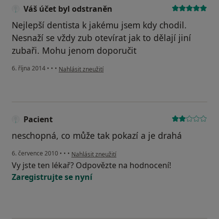
Váš účet byl odstraněn
Nejlepší dentista k jakému jsem kdy chodil.
Nesnaží se vždy zub otevírat jak to dělají jiní
zubaři. Mohu jenom doporučit
podle názoru uživatele Váš účet byl odstraněn
6. října 2014
•
•
•
Nahlásit zneužití
Pacient
neschopná, co může tak pokazí a je drahá
podle názoru uživatele Pacient
6. července 2010
•
•
•
Nahlásit zneužití
Vy jste ten lékař? Odpovězte na hodnocení!
Zaregistrujte se nyní