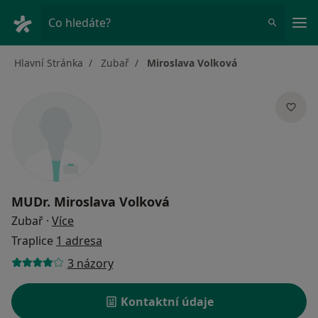
Hla
Co hledáte?
Hlavní Stránka
Zubař
Miroslava Volková
MUDr.
Miroslava Volková
o specializacích
Zubař
·
Více
Traplice
1 adresa
3 názory
Kontaktní údaje