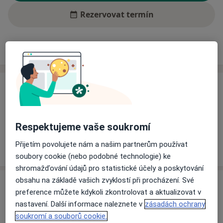
Rezervovat termín
Ceník
Adresy
Názory pacientů (3)
Ceník
Informace o službách a cenách nejsou k dispozici
Tento specialista ještě nepřidával žádné informace o
Respektujeme vaše soukromí
svých službách.
Přijetím povolujete nám a našim partnerům používat
soubory cookie (nebo podobné technologie) ke
shromažďování údajů pro statistické účely a poskytování
obsahu na základě vašich zvyklostí při procházení. Své
Adresa
preference můžete kdykoli zkontrolovat a aktualizovat v
nastavení. Další informace naleznete v
zásadách ochrany
Praktický zubní lékař
soukromí a souborů cookie.
č.d. 404,
Traplice 68704