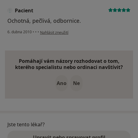
Pacient
Ochotná, pečlivá, odbornice.
podle názoru uživatele Pacient
6. dubna 2010
•
•
•
Nahlásit zneužití
Pomáhají vám názory rozhodovat o tom,
kterého specialistu nebo ordinaci navštívit?
Ano
Ne
Jste tento lékař?
Upravit nebo spravovat profil