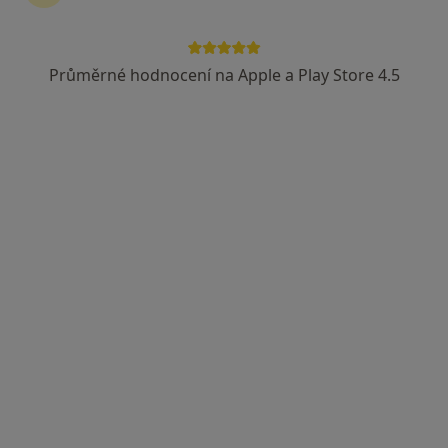
Masarykovo náměstí 2667, Pardubice
•
Mapa
Stomatologická laboratoř
Průměrné hodnocení na Apple a Play Store 4.5
Tento specialista nenabízí online rezervaci termínu na této adrese.
Rezervovat termín
František Štumr
Zubař
Kyjevská 44, Pardubice
•
Mapa
SEDIUM, s.r.o.