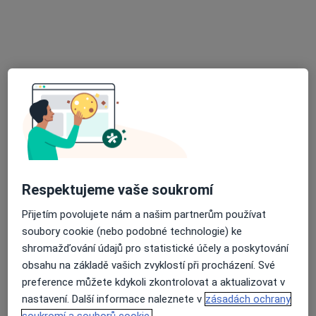
Rezervovat termín
MUDr. Jiří Kvapil
Zubař
Respektujeme vaše soukromí
Komenského 119, Pardubice
•
Mapa
Přijetím povolujete nám a našim partnerům používat
Sam. ordinace PL - stomatologa
soubory cookie (nebo podobné technologie) ke
Tento specialista nenabízí online rezervaci termínu na této adrese.
shromažďování údajů pro statistické účely a poskytování
obsahu na základě vašich zvyklostí při procházení. Své
Rezervovat termín
preference můžete kdykoli zkontrolovat a aktualizovat v
nastavení. Další informace naleznete v
zásadách ochrany