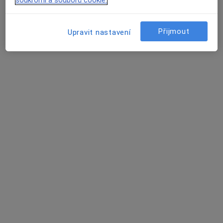
soukromí a souborů cookie.
Přijmout
Upravit nastavení
MUDr. Petr Šafář
Zubař
Masarykovo náměstí 2667, Pardubice
•
Mapa
Poliklinika KOLF s.r.o.
Tento specialista nenabízí online rezervaci termínu na této adrese.
Rezervovat termín