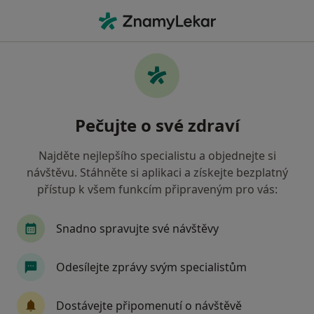
Hla
Zubař • Chrudim, pardubický
Filtry
• 1
Mapa
Doporučení zubaři s Oborová zdravotní
Pečujte o své zdraví
pojišťovna Chrudim
Jak řadíme výsledky vyhledávání?
Najděte nejlepšího specialistu a objednejte si
návštěvu. Stáhněte si aplikaci a získejte bezplatný
přístup k všem funkcím připraveným pro vás:
Snadno spravujte své návštěvy
Odesílejte zprávy svým specialistům
Jaromíra Hanušová
Dostávejte připomenutí o návštěvě
Zubař