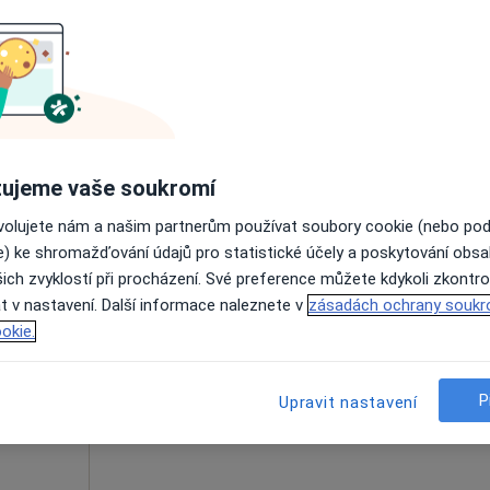
omolce
Dnes
Zítra
Ne
Po
7 Srpen
8 Srpen
9 Srpen
10 Srpe
·
teziolog
Online rezervace termínu není k dispozic
Zobrazit profil
ujeme vaše soukromí
ovolujete nám a našim partnerům používat soubory cookie (nebo po
e) ke shromažďování údajů pro statistické účely a poskytování obs
ich zvyklostí při procházení. Své preference můžete kdykoli zkontro
kého
Dnes
Zítra
Ne
Po
t v nastavení. Další informace naleznete v
zásadách ochrany soukr
7 Srpen
8 Srpen
9 Srpen
10 Srpe
·
teziolog
okie.
Online rezervace termínu není k dispozic
P
Upravit nastavení
Zobrazit profil