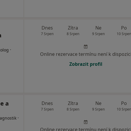
Dnes
Zítra
Ne
Po
a
7 Srpen
8 Srpen
9 Srpen
10 Srpe
·
tolog
Online rezervace termínu není k dispozic
Zobrazit profil
e a
Dnes
Zítra
Ne
Po
7 Srpen
8 Srpen
9 Srpen
10 Srpe
·
iagnostik
Online rezervace termínu není k dispozic