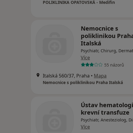
POLIKLINIKA OPATOVSKÁ - Medifin
Nemocnice s
poliklinikou Prah
Italská
Psychiatr, Chirurg, Derma
Více
55 názorů
Italská 560/37, Praha
•
Mapa
Nemocnice s poliklinikou Praha Italská
Ústav hematologi
krevní transfuze
Psychiatr, Anesteziolog, D
Více