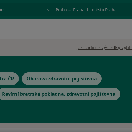
ace, nemoc nebo příjmení
Město nebo region
Jak řadíme výsledky vyhl
tra ČR
Oborová zdravotní pojišťovna
Revírní bratrská pokladna, zdravotní pojišťovna