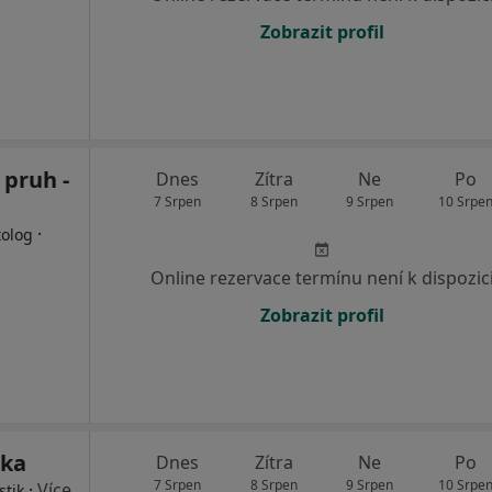
Zobrazit profil
 pruh -
Dnes
Zítra
Ne
Po
7 Srpen
8 Srpen
9 Srpen
10 Srpe
·
tolog
Online rezervace termínu není k dispozic
Zobrazit profil
ika
Dnes
Zítra
Ne
Po
7 Srpen
8 Srpen
9 Srpen
10 Srpe
·
Více
stik