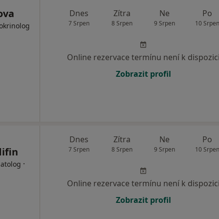
ova
Dnes
Zítra
Ne
Po
7 Srpen
8 Srpen
9 Srpen
10 Srpe
dokrinolog
Online rezervace termínu není k dispozic
Zobrazit profil
Dnes
Zítra
Ne
Po
ifin
7 Srpen
8 Srpen
9 Srpen
10 Srpe
·
matolog
Online rezervace termínu není k dispozic
Zobrazit profil