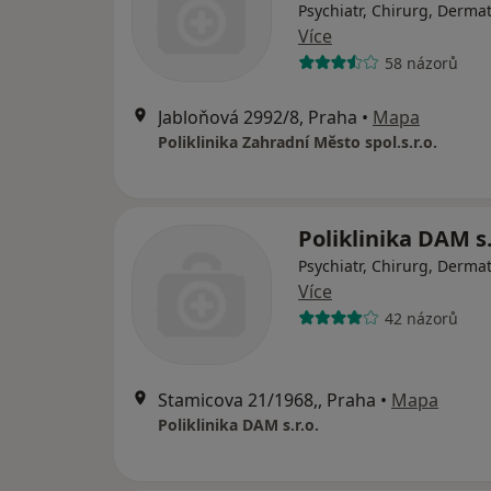
Psychiatr, Chirurg, Derma
Více
58 názorů
Jabloňová 2992/8, Praha
•
Mapa
Poliklinika Zahradní Město spol.s.r.o.
Poliklinika DAM s.
Psychiatr, Chirurg, Derma
Více
42 názorů
Stamicova 21/1968,, Praha
•
Mapa
Poliklinika DAM s.r.o.