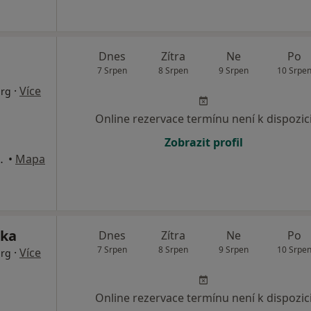
Dnes
Zítra
Ne
Po
7 Srpen
8 Srpen
9 Srpen
10 Srpe
·
Více
urg
Online rezervace termínu není k dispozic
Zobrazit profil
u 1906/12, Praha
•
Mapa
ika
Dnes
Zítra
Ne
Po
7 Srpen
8 Srpen
9 Srpen
10 Srpe
·
Více
urg
Online rezervace termínu není k dispozic