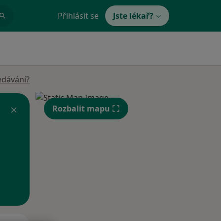
Přihlásit se
Jste lékař?
edávání?
Rozbalit mapu