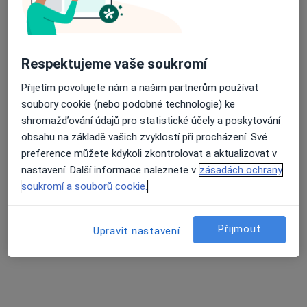
4 názory
17. listopadu 1790/5, Ostrava
•
Mapa
Průměrné hodnocení na Apple a Play Store 4.5
Fakultní nemocnice Ostrava
Respektujeme vaše soukromí
Tento specialista nenabízí online rezervaci termínu na této adrese.
Přijetím povolujete nám a našim partnerům používat
soubory cookie (nebo podobné technologie) ke
Rezervovat termín
shromažďování údajů pro statistické účely a poskytování
obsahu na základě vašich zvyklostí při procházení. Své
preference můžete kdykoli zkontrolovat a aktualizovat v
nastavení. Další informace naleznete v
zásadách ochrany
soukromí a souborů cookie.
Přijmout
Upravit nastavení
MUDr. Ladislav Carbol
Urolog
16 názorů