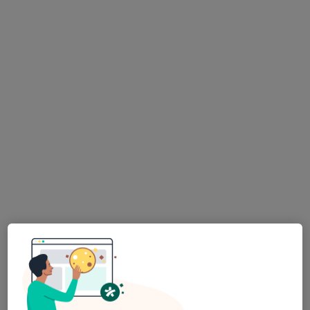
MUDr. Lukáš Bittner
·
Více
Sexuolog, Urolog
2 názory
Jankovcova 1569/2c, Praha
•
Mapa
Andrologická klinika
Tento specialista nenabízí online rezervaci termínu na této adrese.
Rezervovat termín