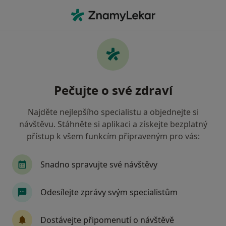
Hla
Sexuolog • Praha 5, Praha, hl město Praha
Filtry
Mapa
Sexuolog, Praha 5, Praha
Pečujte o své zdraví
Jak řadíme výsledky vyhledávání?
Najděte nejlepšího specialistu a objednejte si
návštěvu. Stáhněte si aplikaci a získejte bezplatný
Jakou pojišťovnu máte?
přístup k všem funkcím připraveným pro vás:
Všeobecná zdravotní pojišťovna
Zdravotní poj
Snadno spravujte své návštěvy
Odesílejte zprávy svým specialistům
Dostávejte připomenutí o návštěvě