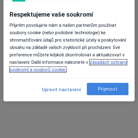
PhDr. Jana Müllerová, Ph.D.
·
Více
Sexuolog, Psychoterapeut, Psycholog
Respektujeme vaše soukromí
17 názorů
Přijetím povolujete nám a našim partnerům používat
Nádražní 19, Praha 5, www.psychologickapomoc.eu, Praha
•
Mapa
soubory cookie (nebo podobné technologie) ke
PhDr. Jana Müllerová - Psychologická pomoc Plagyn
shromažďování údajů pro statistické účely a poskytování
Tento specialista nenabízí online rezervaci termínu na této adrese.
obsahu na základě vašich zvyklostí při procházení. Své
preference můžete kdykoli zkontrolovat a aktualizovat v
Rezervovat termín
nastavení. Další informace naleznete v
zásadách ochrany
soukromí a souborů cookie.
Přijmout
Upravit nastavení
ISCARE Klinické centrum
·
Více
Sexuolog, Alergolog, Chirurg