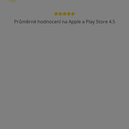
Průměrné hodnocení na Apple a Play Store 4.5
Mgr. Marie Plevová
Psycholog
Brno
•
Mapa
Mrkosova 35, Brno-Židenice 61500
Tento specialista nenabízí online rezervaci termínu na této adrese.
Rezervovat termín