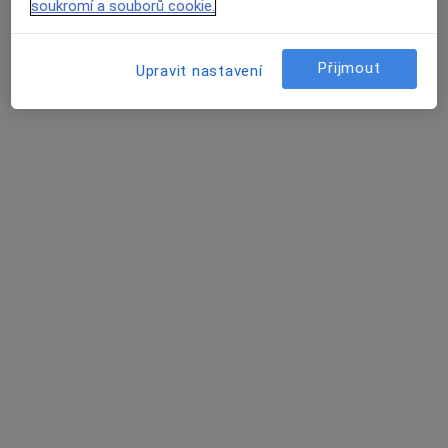
Tento specialista nenabízí online rezervaci termínu na této adrese.
soukromí a souborů cookie.
Rezervovat termín
Přijmout
Upravit nastavení
Mgr. Zuzana Bratova
Psycholog
Františkánská 502/6, Brno
•
Mapa
Porta Brno
Tento specialista nenabízí online rezervaci termínu na této adrese.
Rezervovat termín