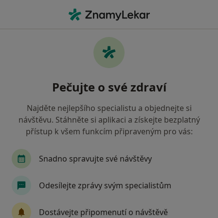
Hla
Psycholog • Bohunice, Brno, jihomoravský
Filtry
Mapa
Psycholog, Bohunice, Brno
Pečujte o své zdraví
Jak řadíme výsledky vyhledávání?
Najděte nejlepšího specialistu a objednejte si
návštěvu. Stáhněte si aplikaci a získejte bezplatný
Jakou pojišťovnu máte?
přístup k všem funkcím připraveným pro vás:
Všeobecná zdravotní pojišťovna
Zdravotní poj
Snadno spravujte své návštěvy
Odesílejte zprávy svým specialistům
Dostávejte připomenutí o návštěvě