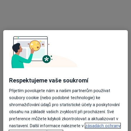
Botanická 831/50, Brno
•
Mapa
Psychologické poradenství
Tento specialista nenabízí online rezervaci termínu na této adrese.
Rezervovat termín
Respektujeme vaše soukromí
Přijetím povolujete nám a našim partnerům používat
soubory cookie (nebo podobné technologie) ke
soňa riegrová
shromažďování údajů pro statistické účely a poskytování
Psycholog
obsahu na základě vašich zvyklostí při procházení. Své
tišnovská, Brno
•
Mapa
preference můžete kdykoli zkontrolovat a aktualizovat v
Ordinace
nastavení. Další informace naleznete v
zásadách ochrany