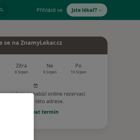
Přihlásit se
Jste lékař?
e se na ZnamyLekar.cz
Zítra
Ne
Po
Út
St
8 Srpen
9 Srpen
10 Srpen
11 Srpen
12 Srp
specialista nenabízí online rezervaci
termínu na této adrese.
Rezervovat termín