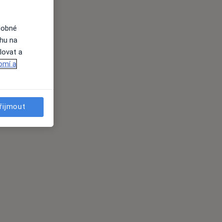
dobné
ahu na
lovat a
omí a
řijmout