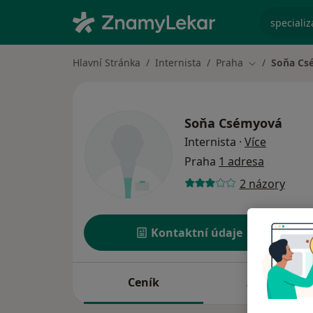
specializ
Hlavní Stránka
Internista
Praha
Soňa Cs
Změna města
Soňa Csémyová
o special
Internista
·
Více
Praha
1 adresa
2 názory
Kontaktní údaje
Ceník
Adresy