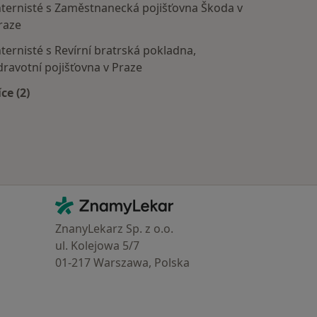
nternisté s Zaměstnanecká pojišťovna Škoda v
raze
nternisté s Revírní bratrská pokladna,
dravotní pojišťovna v Praze
íce (2)
Více v kategorii: Zdravotní pojišťovny
Kontakt
ZnamyLekar - Hlavní stránka
ZnanyLekarz Sp. z o.o.
ul. Kolejowa 5/7
01-217 Warszawa, Polska