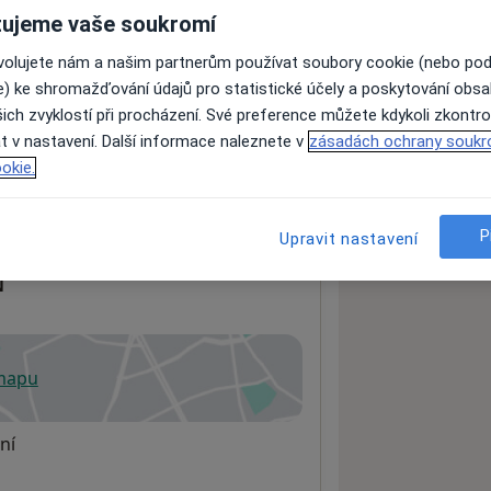
ujeme vaše soukromí
ovolujete nám a našim partnerům používat soubory cookie (nebo po
ách nejsou k dispozici
e) ke shromažďování údajů pro statistické účely a poskytování obs
ádné informace o svých službách.
ich zvyklostí při procházení. Své preference můžete kdykoli zkontro
t v nastavení. Další informace naleznete v
zásadách ochrany soukr
okie.
P
Upravit nastavení
N
 mapu
 otevře v nové záložce
ní