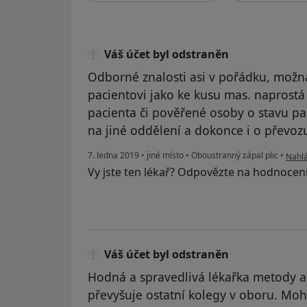
Váš účet byl odstraněn
Odborné znalosti asi v pořádku, možná
pacientovi jako ke kusu mas. naprost
pacienta či pověřené osoby o stavu pac
na jiné oddělení a dokonce i o převoz
podle
7. ledna 2019
•
jiné místo
•
Oboustranný zápal plic
•
Nahlá
Vy jste ten lékař? Odpovězte na hodnocen
Váš účet byl odstraněn
Hodná a spravedlivá lékařka metody a 
převyšuje ostatní kolegy v oboru. Mo