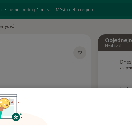
ace, nemoc nebo příjmení
Město nebo region
émyová
Objednejt
Neaktivní
izacích
Dnes
7 Srpen
Tento 
Rezervovat termín
Názory pacientů (2)