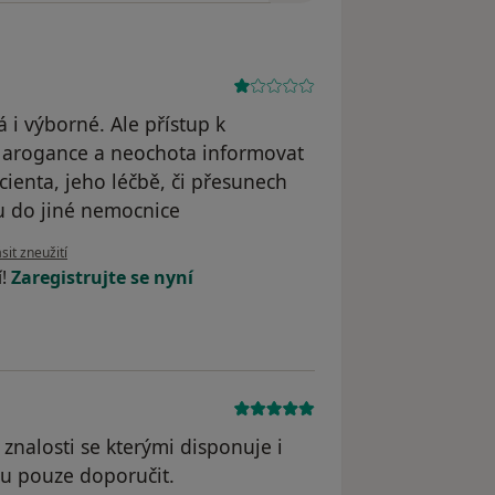
 i výborné. Ale přístup k
á arogance a neochota informovat
ienta, jeho léčbě, či přesunech
u do jiné nemocnice
 názoru uživatele Váš účet byl odstraněn
sit zneužití
í!
Zaregistrujte se nyní
znalosti se kterými disponuje i
hu pouze doporučit.