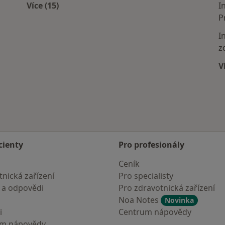
Více (15)
I
Více v kategorii: Nejčastěji léčené nemoci
P
I
z
V
cienty
Pro profesionály
Ceník
nická zařízení
Pro specialisty
 a odpovědi
Pro zdravotnická zařízení
Noa Notes
Novinka
i
Centrum nápovědy
um nápovědy