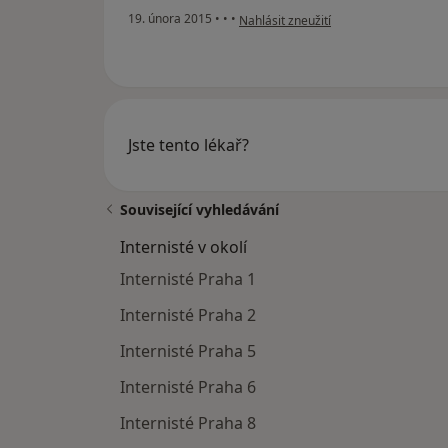
podle názoru uživatele Váš účet byl o
19. února 2015
•
•
•
Nahlásit zneužití
Jste tento lékař?
Související vyhledávání
Internisté v okolí
Internisté Praha 1
Internisté Praha 2
Internisté Praha 5
Internisté Praha 6
Internisté Praha 8