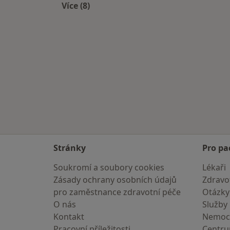
Více (8)
Více v kategorii: Internisté v okolí
Stránky
Pro pa
Soukromí a soubory cookies
Lékaři
Zásady ochrany osobních údajů
Zdravot
pro zaměstnance zdravotní péče
Otázky
O nás
Služby
Kontakt
Nemoc
Pracovní příležitosti
Centr