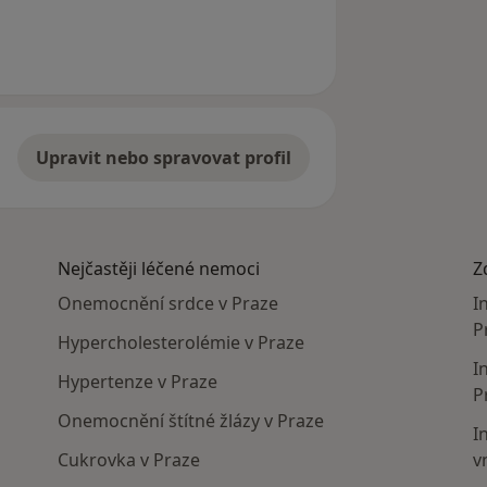
dstraněn
Upravit nebo spravovat profil
Nejčastěji léčené nemoci
Z
Onemocnění srdce v Praze
I
P
Hypercholesterolémie v Praze
I
Hypertenze v Praze
P
Onemocnění štítné žlázy v Praze
I
Cukrovka v Praze
v