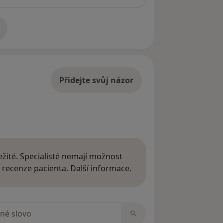
adrese
Přidejte svůj názor
žité. Specialisté nemají možnost
Další informace o názor
 recenze pacienta.
Další informace.
zorech