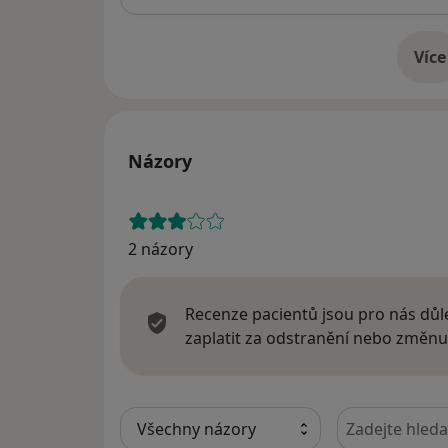
Více
o 
Názory
2 názory
Recenze pacientů jsou pro nás důle
zaplatit za odstranění nebo změnu
Hledejte v ná