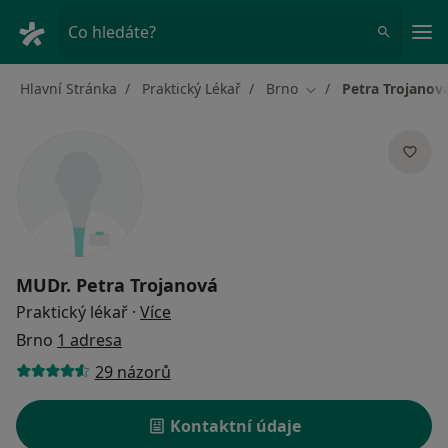
Hla
Co hledáte?
Hlavní Stránka
Praktický Lékař
Brno
Petra Trojanov
Změna města
MUDr.
Petra Trojanová
o specializacích
Praktický lékař
·
Více
Brno
1 adresa
29 názorů
Kontaktní údaje