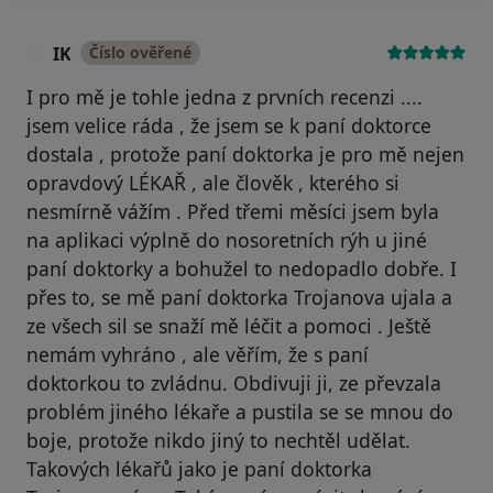
IK
Číslo ověřené
I
I pro mě je tohle jedna z prvních recenzi ....
jsem velice ráda , že jsem se k paní doktorce
dostala , protože paní doktorka je pro mě nejen
opravdový LÉKAŘ , ale člověk , kterého si
nesmírně vážím . Před třemi měsíci jsem byla
na aplikaci výplně do nosoretních rýh u jiné
paní doktorky a bohužel to nedopadlo dobře. I
přes to, se mě paní doktorka Trojanova ujala a
ze všech sil se snaží mě léčit a pomoci . Ještě
nemám vyhráno , ale věřím, že s paní
doktorkou to zvládnu. Obdivuji ji, ze převzala
problém jiného lékaře a pustila se se mnou do
boje, protože nikdo jiný to nechtěl udělat.
Takových lékařů jako je paní doktorka