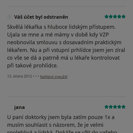
Váš účet byl odstraněn
Skvělá lékařka s hluboce lidským přístupem.
Ujala se mne a mé mámy v době kdy VZP
neobnovila smlouvu s dosavadním praktickým
lékařem. Nu a při vstupní prhlídce jsem jen zíral
co vše se dá a patrně má u lékaře kontrolovat
při takové prohlídce.
podle názoru uživatele Váš účet byl odstraněn
12. února 2012
•
•
•
Nahlásit zneužití
jana
J
U paní doktorky jsem byla zatím pouze 1x a
musím souhlasit s názorem, že je velmi
spolehlivá a lidská. Dokáže se vžít do vašeho