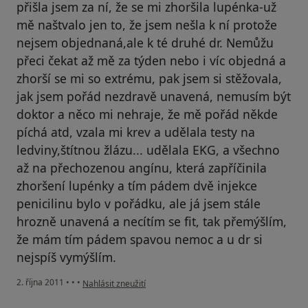
přišla jsem za ní, že se mi zhoršila lupénka-už
mě naštvalo jen to, že jsem nešla k ní protože
nejsem objednaná,ale k té druhé dr. Nemůžu
přeci čekat až mě za týden nebo i víc objedná a
zhorší se mi so extrému, pak jsem si stěžovala,
jak jsem pořád nezdravě unavená, nemusím být
doktor a něco mi nehraje, že mě pořád někde
píchá atd, vzala mi krev a udělala testy na
ledviny,štítnou žlázu... udělala EKG, a všechno
až na přechozenou angínu, která zapříčinila
zhoršení lupénky a tím pádem dvě injekce
penicilinu bylo v pořádku, ale já jsem stále
hrozně unavená a necítím se fit, tak přemýšlím,
že mám tím pádem spavou nemoc a u dr si
nejspíš vymýšlím.
podle názoru uživatele Váš účet byl odstraněn
2. října 2011
•
•
•
Nahlásit zneužití