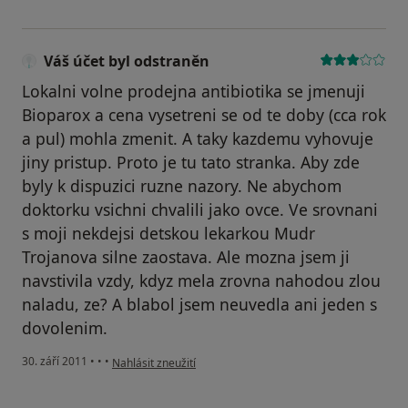
Váš účet byl odstraněn
Lokalni volne prodejna antibiotika se jmenuji
Bioparox a cena vysetreni se od te doby (cca rok
a pul) mohla zmenit. A taky kazdemu vyhovuje
jiny pristup. Proto je tu tato stranka. Aby zde
byly k dispuzici ruzne nazory. Ne abychom
doktorku vsichni chvalili jako ovce. Ve srovnani
s moji nekdejsi detskou lekarkou Mudr
Trojanova silne zaostava. Ale mozna jsem ji
navstivila vzdy, kdyz mela zrovna nahodou zlou
naladu, ze? A blabol jsem neuvedla ani jeden s
dovolenim.
podle názoru uživatele Váš účet byl odstraněn
30. září 2011
•
•
•
Nahlásit zneužití