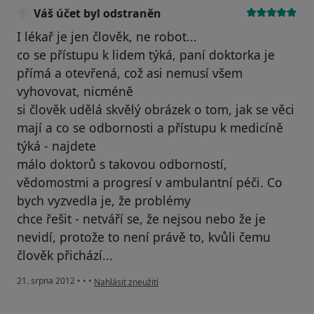
Váš účet byl odstraněn
I lékař je jen člověk, ne robot...
co se přístupu k lidem týká, paní doktorka je
přímá a otevřená, což asi nemusí všem
vyhovovat, nicméně
si člověk udělá skvělý obrázek o tom, jak se věci
mají a co se odbornosti a přístupu k medicíně
týká - najdete
málo doktorů s takovou odborností,
vědomostmi a progresí v ambulantní péči. Co
bych vyzvedla je, že problémy
chce řešit - netváří se, že nejsou nebo že je
nevidí, protože to není právě to, kvůli čemu
člověk přichází...
podle názoru uživatele Váš účet byl odstraněn
21. srpna 2012
•
•
•
Nahlásit zneužití