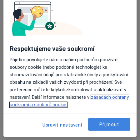
Přidejte svůj názor
29 názorů
Respektujeme vaše soukromí
Recenze pacientů jsou pro nás důležité.
Přijetím povolujete nám a našim partnerům používat
Specialisté nemají možnost zaplatit za
soubory cookie (nebo podobné technologie) ke
odstranění nebo změnu recenze pacienta.
shromažďování údajů pro statistické účely a poskytování
Další informace o názorech
Další informace.
obsahu na základě vašich zvyklostí při procházení. Své
preference můžete kdykoli zkontrolovat a aktualizovat v
nastavení. Další informace naleznete v
zásadách ochrany
soukromí a souborů cookie.
Hledejte v názorech
Přijmout
Upravit nastavení