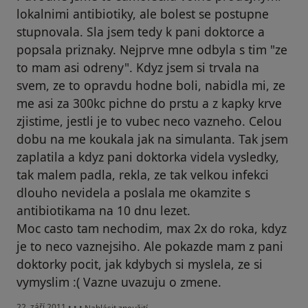
lokalnimi antibiotiky, ale bolest se postupne
stupnovala. Sla jsem tedy k pani doktorce a
popsala priznaky. Nejprve mne odbyla s tim "ze
to mam asi odreny". Kdyz jsem si trvala na
svem, ze to opravdu hodne boli, nabidla mi, ze
me asi za 300kc pichne do prstu a z kapky krve
zjistime, jestli je to vubec neco vazneho. Celou
dobu na me koukala jak na simulanta. Tak jsem
zaplatila a kdyz pani doktorka videla vysledky,
tak malem padla, rekla, ze tak velkou infekci
dlouho nevidela a poslala me okamzite s
antibiotikama na 10 dnu lezet.
Moc casto tam nechodim, max 2x do roka, kdyz
je to neco vaznejsiho. Ale pokazde mam z pani
doktorky pocit, jak kdybych si myslela, ze si
vymyslim :( Vazne uvazuju o zmene.
podle názoru uživatele Váš účet byl odstraněn
22. září 2011
•
•
•