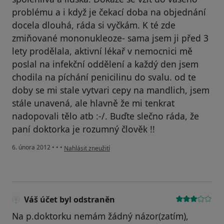
problému a i když je čekací doba na objednání
docela dlouhá, ráda si vyčkám. K té zde
zmiňované mononukleoze- sama jsem ji před 3
lety prodělala, aktivní lékař v nemocnici mě
poslal na infekční oddělení a každý den jsem
chodila na píchání penicilinu do svalu. od te
doby se mi stale vytvari cepy na mandlich, jsem
stále unavená, ale hlavně že mi tenkrat
nadopovali tělo atb :-/. Buďte slečno ráda, že
paní doktorka je rozumný člověk !!
podle názoru uživatele jana
6. února 2012
•
•
•
Nahlásit zneužití
Váš účet byl odstraněn
Na p.doktorku nemám žádný názor(zatím),