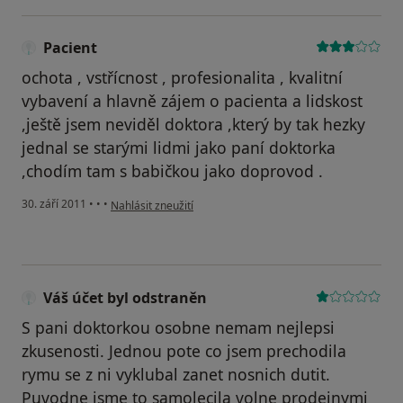
Pacient
ochota , vstřícnost , profesionalita , kvalitní
vybavení a hlavně zájem o pacienta a lidskost
,ještě jsem neviděl doktora ,který by tak hezky
jednal se starými lidmi jako paní doktorka
,chodím tam s babičkou jako doprovod .
podle názoru uživatele Pacient
30. září 2011
•
•
•
Nahlásit zneužití
Váš účet byl odstraněn
S pani doktorkou osobne nemam nejlepsi
zkusenosti. Jednou pote co jsem prechodila
rymu se z ni vyklubal zanet nosnich dutit.
Puvodne jsme to samolecila volne prodejnymi