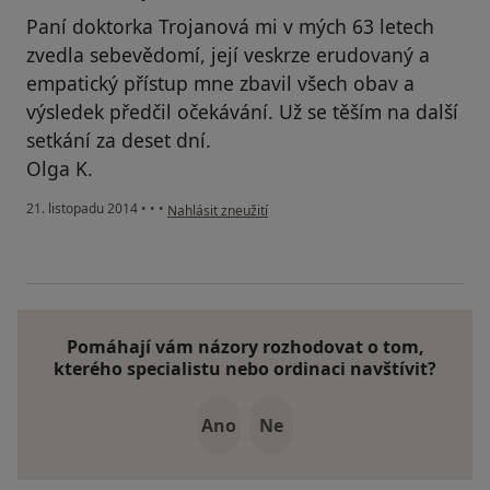
Paní doktorka Trojanová mi v mých 63 letech
zvedla sebevědomí, její veskrze erudovaný a
empatický přístup mne zbavil všech obav a
výsledek předčil očekávání. Už se těším na další
setkání za deset dní.
Olga K.
podle názoru uživatele Váš účet byl odstraněn
21. listopadu 2014
•
•
•
Nahlásit zneužití
Pomáhají vám názory rozhodovat o tom,
kterého specialistu nebo ordinaci navštívit?
Ano
Ne