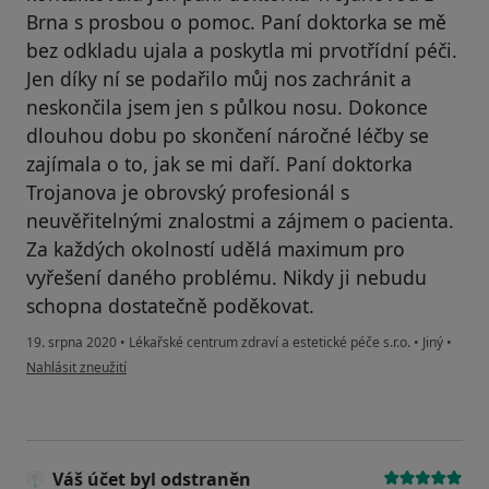
Brna s prosbou o pomoc. Paní doktorka se mě
bez odkladu ujala a poskytla mi prvotřídní péči.
Jen díky ní se podařilo můj nos zachránit a
neskončila jsem jen s půlkou nosu. Dokonce
dlouhou dobu po skončení náročné léčby se
zajímala o to, jak se mi daří. Paní doktorka
Trojanova je obrovský profesionál s
neuvěřitelnými znalostmi a zájmem o pacienta.
Za každých okolností udělá maximum pro
vyřešení daného problému. Nikdy ji nebudu
schopna dostatečně poděkovat.
19. srpna 2020
•
Lékařské centrum zdraví a estetické péče s.r.o.
•
Jiný
•
podle názoru uživatele Váš účet byl odstraněn
Nahlásit zneužití
Váš účet byl odstraněn