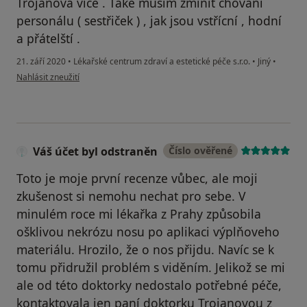
Trojanova více . Také musím zmínit chování
personálu ( sestřiček ) , jak jsou vstřícní , hodní
a přátelští .
21. září 2020
•
Lékařské centrum zdraví a estetické péče s.r.o.
•
Jiný
•
podle názoru uživatele IK
Nahlásit zneužití
Váš účet byl odstraněn
Číslo ověřené
Toto je moje první recenze vůbec, ale moji
zkušenost si nemohu nechat pro sebe. V
minulém roce mi lékařka z Prahy způsobila
ošklivou nekrózu nosu po aplikaci výplňoveho
materiálu. Hrozilo, že o nos přijdu. Navíc se k
tomu přidružil problém s viděním. Jelikož se mi
ale od této doktorky nedostalo potřebné péče,
kontaktovala jen paní doktorku Trojanovou z