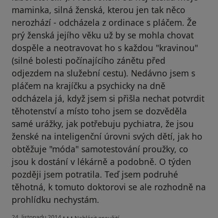
maminka, silná ženská, kterou jen tak něco
nerozhází - odcházela z ordinace s pláčem. Že
prý ženská jejího věku už by se mohla chovat
dospěle a neotravovat ho s každou "kravinou"
(silné bolesti počínajícího zánětu před
odjezdem na služební cestu). Nedávno jsem s
pláčem na krajíčku a psychicky na dně
odcházela já, když jsem si přišla nechat potvrdit
těhotenství a místo toho jsem se dozvěděla
samé urážky, jak potřebuju pychiatra, že jsou
ženské na inteligenční úrovni svých dětí, jak ho
obtěžuje "móda" samotestování proužky, co
jsou k dostání v lékárně a podobně. O týden
později jsem potratila. Teď jsem podruhé
těhotná, k tomuto doktorovi se ale rozhodně na
prohlídku nechystám.
podle názoru uživatele Váš účet byl odstraněn
24. listopadu 2014
•
•
•