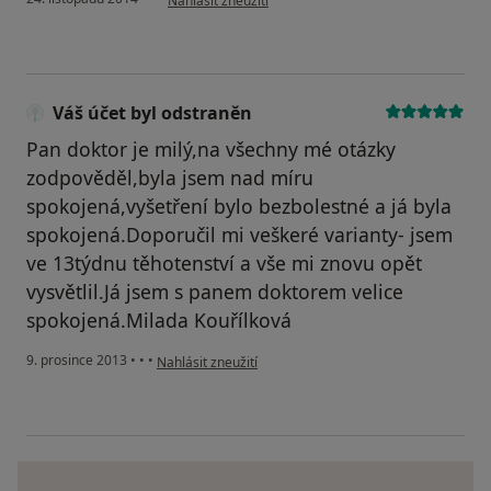
Nahlásit zneužití
Váš účet byl odstraněn
Pan doktor je milý,na všechny mé otázky
zodpověděl,byla jsem nad míru
spokojená,vyšetření bylo bezbolestné a já byla
spokojená.Doporučil mi veškeré varianty- jsem
ve 13týdnu těhotenství a vše mi znovu opět
vysvětlil.Já jsem s panem doktorem velice
spokojená.Milada Kouřílková
podle názoru uživatele Váš účet byl odstraněn
9. prosince 2013
•
•
•
Nahlásit zneužití