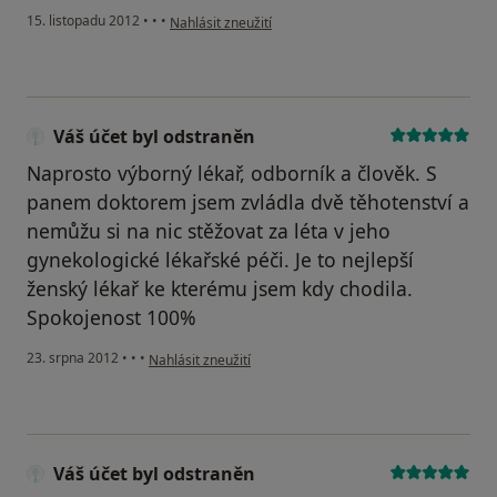
podle názoru uživatele Váš účet byl odstraněn
15. listopadu 2012
•
•
•
Nahlásit zneužití
Váš účet byl odstraněn
Naprosto výborný lékař, odborník a člověk. S
panem doktorem jsem zvládla dvě těhotenství a
nemůžu si na nic stěžovat za léta v jeho
gynekologické lékařské péči. Je to nejlepší
ženský lékař ke kterému jsem kdy chodila.
Spokojenost 100%
podle názoru uživatele Váš účet byl odstraněn
23. srpna 2012
•
•
•
Nahlásit zneužití
Váš účet byl odstraněn