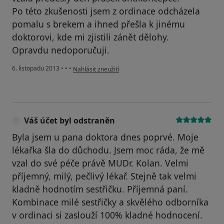
Po této zkušenosti jsem z ordinace odcházela
pomalu s brekem a ihned přešla k jinému
doktorovi, kde mi zjistili zánět dělohy.
Opravdu nedoporučuji.
podle názoru uživatele Váš účet byl odstraněn
6. listopadu 2013
•
•
•
Nahlásit zneužití
Váš účet byl odstraněn
Byla jsem u pana doktora dnes poprvé. Moje
lékařka šla do důchodu. Jsem moc ráda, že mě
vzal do své péče právě MUDr. Kolan. Velmi
příjemný, milý, pečlivý lékař. Stejně tak velmi
kladně hodnotím sestřičku. Příjemná paní.
Kombinace milé sestřičky a skvělého odborníka
v ordinaci si zaslouží 100% kladné hodnocení.