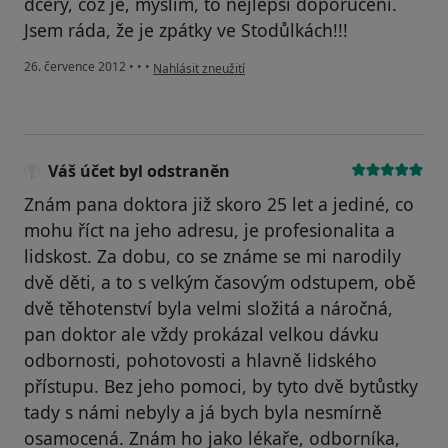
dcery, což je, myslím, to nejlepší doporučení.
Jsem ráda, že je zpátky ve Stodůlkách!!!
podle názoru uživatele Váš účet byl odstraněn
26. července 2012
•
•
•
Nahlásit zneužití
Váš účet byl odstraněn
Znám pana doktora již skoro 25 let a jediné, co
mohu říct na jeho adresu, je profesionalita a
lidskost. Za dobu, co se známe se mi narodily
dvě děti, a to s velkým časovým odstupem, obě
dvě těhotenství byla velmi složitá a náročná,
pan doktor ale vždy prokázal velkou dávku
odbornosti, pohotovosti a hlavně lidského
přístupu. Bez jeho pomoci, by tyto dvě bytůstky
tady s námi nebyly a já bych byla nesmírně
osamocená. Znám ho jako lékaře, odborníka,