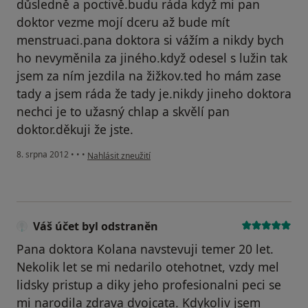
důsledně a poctivě.budu ráda když mi pan
doktor vezme mojí dceru až bude mít
menstruaci.pana doktora si vážím a nikdy bych
ho nevyměnila za jiného.když odesel s lužin tak
jsem za ním jezdila na žižkov.ted ho mám zase
tady a jsem ráda že tady je.nikdy jineho doktora
nechci je to užasný chlap a skvělí pan
doktor.děkuji že jste.
podle názoru uživatele Váš účet byl odstraněn
8. srpna 2012
•
•
•
Nahlásit zneužití
Váš účet byl odstraněn
Pana doktora Kolana navstevuji temer 20 let.
Nekolik let se mi nedarilo otehotnet, vzdy mel
lidsky pristup a diky jeho profesionalni peci se
mi narodila zdrava dvojcata. Kdykoliv jsem