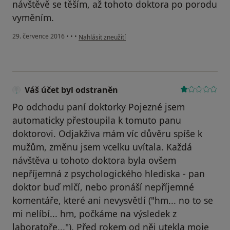
návštěvě se těším, až tohoto doktora po porodu
vyměním.
podle názoru uživatele Váš účet byl odstraněn
29. července 2016
•
•
•
Nahlásit zneužití
Váš účet byl odstraněn
Po odchodu paní doktorky Pojezné jsem
automaticky přestoupila k tomuto panu
doktorovi. Odjakživa mám víc důvěru spíše k
mužům, změnu jsem vcelku uvítala. Každá
návštěva u tohoto doktora byla ovšem
nepříjemná z psychologického hlediska - pan
doktor buď mlčí, nebo pronáší nepříjemné
komentáře, které ani nevysvětlí ("hm... no to se
mi nelíbí... hm, počkáme na výsledek z
laboratoře..."). Před rokem od něj utekla moje