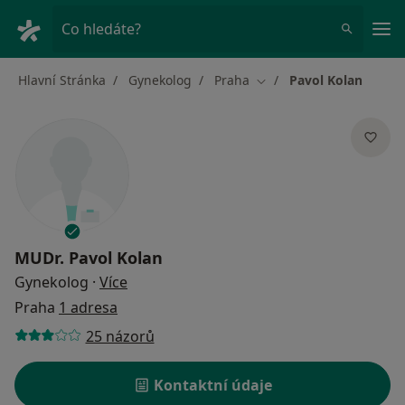
Hla
Co hledáte?
Hlavní Stránka
Gynekolog
Praha
Pavol Kolan
Změna města
MUDr.
Pavol Kolan
o specializacích
Gynekolog
·
Více
Praha
1 adresa
25 názorů
Kontaktní údaje