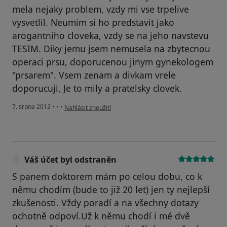
mela nejaky problem, vzdy mi vse trpelive
vysvetlil. Neumim si ho predstavit jako
arogantniho cloveka, vzdy se na jeho navstevu
TESIM. Diky jemu jsem nemusela na zbytecnou
operaci prsu, doporucenou jinym gynekologem
"prsarem". Vsem zenam a divkam vrele
doporucuji, Je to mily a pratelsky clovek.
podle názoru uživatele Váš účet byl odstraněn
7. srpna 2012
•
•
•
Nahlásit zneužití
Váš účet byl odstraněn
S panem doktorem mám po celou dobu, co k
němu chodím (bude to již 20 let) jen ty nejlepší
zkušenosti. Vždy poradí a na všechny dotazy
ochotně odpoví.Už k němu chodí i mé dvě