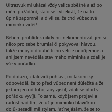
Ultrazvuk mi ukázal vždy velice zběžně a až po
mém požádání, stalo se i vícekrát, že na to
úplně zapomněl a divil se, že chci vůbec své
miminko vidět!
Během prohlídek nikdy nic nekomentoval, jen si
něco pro sebe brumlal či pokyvoval hlavou,
takže mi bylo dlouhé ticho velice nepříjemné a
ani jsem nevěděla stav mého miminka a zdali je
vše v pořádku.
Po dotazu, zdali vidí pohlaví, mi lakonicky
odpověděl, že to přeci vůbec není důležité a že
je tam jen od toho, aby zjistil, zdali se plod v
pořádku vyvíjí. To samé, když jsem projevila
radost nad tím, že už je miminko hlavičkou
dolů- sesadil mě stylem, "ať nejásám, že se to