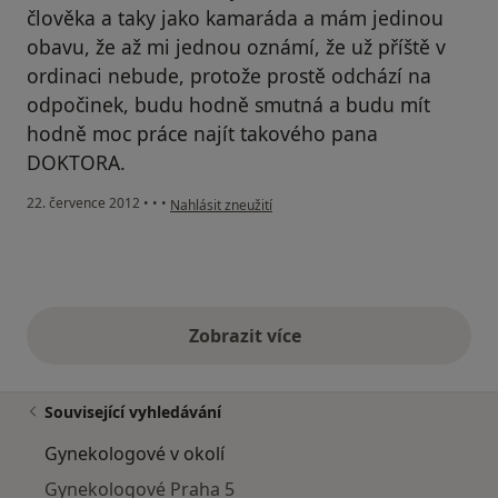
člověka a taky jako kamaráda a mám jedinou
obavu, že až mi jednou oznámí, že už příště v
ordinaci nebude, protože prostě odchází na
odpočinek, budu hodně smutná a budu mít
hodně moc práce najít takového pana
DOKTORA.
podle názoru uživatele Váš účet byl odstraněn
22. července 2012
•
•
•
Nahlásit zneužití
Zobrazit více
výše uvedené názory
Související vyhledávání
Gynekologové v okolí
Gynekologové Praha 5