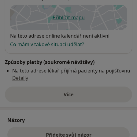
Přiblížit mapu
se otevře v nové záložce
Dostupnost
Na této adrese online kalendář není aktivní
Co mám v takové situaci udělat?
Způsoby platby (soukromé návštěvy)
Na teto adrese lékař přijímá pacienty na pojišťovnu
Detaily
Více
o adrese
Názory
Přidejte svůj názor