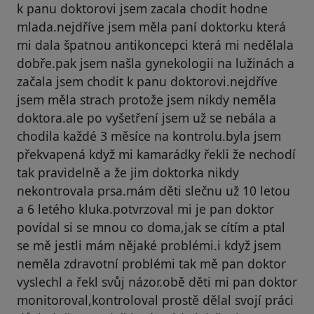
k panu doktorovi jsem zacala chodit hodne
mlada.nejdříve jsem měla paní doktorku která
mi dala špatnou antikoncepci která mi nedělala
dobře.pak jsem našla gynekologii na lužinách a
začala jsem chodit k panu doktorovi.nejdříve
jsem měla strach protože jsem nikdy neměla
doktora.ale po vyšetření jsem už se nebála a
chodila každé 3 měsíce na kontrolu.byla jsem
překvapená když mi kamarádky řekli že nechodí
tak pravidelně a že jim doktorka nikdy
nekontrovala prsa.mám děti slečnu už 10 letou
a 6 letého kluka.potvrzoval mi je pan doktor
povídal si se mnou co doma,jak se cítím a ptal
se mě jestli mám nějaké problémi.i když jsem
neměla zdravotní problémi tak mě pan doktor
vyslechl a řekl svůj názor.obě děti mi pan doktor
monitoroval,kontroloval prostě dělal svojí práci