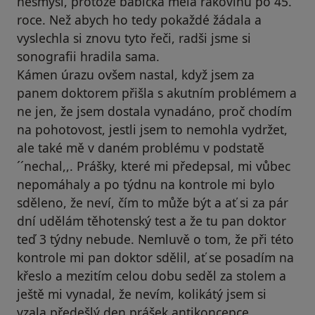
nesmysl, protože babička měla rakovinu po 45.
roce. Než abych ho tedy pokaždé žádala a
vyslechla si znovu tyto řeči, radši jsme si
sonografii hradila sama.
Kámen úrazu ovšem nastal, když jsem za
panem doktorem přišla s akutním problémem a
ne jen, že jsem dostala vynadáno, proč chodím
na pohotovost, jestli jsem to nemohla vydržet,
ale také mě v daném problému v podstatě
´´nechal,,. Prášky, které mi předepsal, mi vůbec
nepomáhaly a po týdnu na kontrole mi bylo
sděleno, že neví, čím to může být a ať si za pár
dní udělám těhotenský test a že tu pan doktor
teď 3 týdny nebude. Nemluvě o tom, že při této
kontrole mi pan doktor sdělil, ať se posadím na
křeslo a mezitím celou dobu seděl za stolem a
ještě mi vynadal, že nevím, kolikátý jsem si
vzala předešlý den prášek antikoncepce.