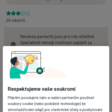
25 názorů
Recenze pacientů jsou pro nás důležité.
Specialisté nemají možnost zaplatit za
odstranění nebo změnu recenze pacienta.
Další informace o názorech
Další informace.
Respektujeme vaše soukromí
Hledejte v názorech
Přijetím povolujete nám a našim partnerům používat
soubory cookie (nebo podobné technologie) ke
shromažďování údajů pro statistické účely a poskytování