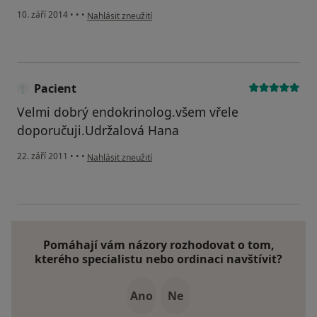
podle názoru uživatele Váš účet byl odstraněn
10. září 2014
•
•
•
Nahlásit zneužití
Pacient
Velmi dobrý endokrinolog.všem vřele
doporučuji.Udržalová Hana
podle názoru uživatele Pacient
22. září 2011
•
•
•
Nahlásit zneužití
Pomáhají vám názory rozhodovat o tom,
kterého specialistu nebo ordinaci navštívit?
Ano
Ne