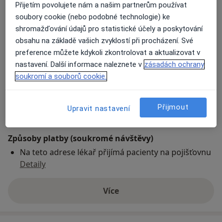
Přijetím povolujete nám a našim partnerům používat
soubory cookie (nebo podobné technologie) ke
Fakultní nemocnice v Motole
shromažďování údajů pro statistické účely a poskytování
V Úvalu 84/1,
Praha
150 06
obsahu na základě vašich zvyklostí při procházení. Své
preference můžete kdykoli zkontrolovat a aktualizovat v
nastavení. Další informace naleznete v
zásadách ochrany
Přiblížit mapu
se otevře v nové záložce
soukromí a souborů cookie.
Dostupnost
Na této adrese online kalendář není aktivní
Přijmout
Upravit nastavení
Co mám v takové situaci udělat?
Způsoby platby (soukromé návštěvy)
Na teto adrese lékař přijímá pacienty na pojišťovnu
Detaily
Více
o adrese