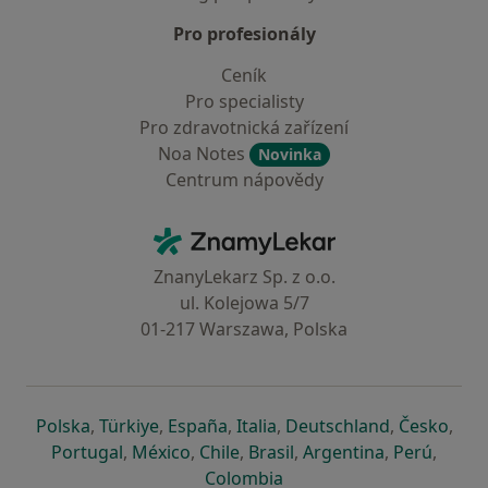
Pro profesionály
Ceník
Pro specialisty
Pro zdravotnická zařízení
Noa Notes
Novinka
Centrum nápovědy
Kontakt
ZnamyLekar - Hlavní stránka
ZnanyLekarz Sp. z o.o.
ul. Kolejowa 5/7
01-217 Warszawa, Polska
se otevře v nové záložce
se otevře v nové záložce
se otevře v nové záložce
se otevře v nové záložce
se otevře v 
se o
Polska
,
Türkiye
,
España
,
Italia
,
Deutschland
,
Česko
,
se otevře v nové záložce
se otevře v nové záložce
se otevře v nové záložce
se otevře v nové záložc
se otevře v 
se ote
Portugal
,
México
,
Chile
,
Brasil
,
Argentina
,
Perú
,
se otevře v nové záložce
Colombia