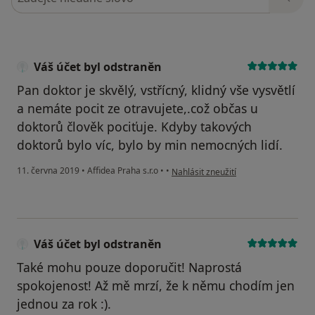
Váš účet byl odstraněn
Pan doktor je skvělý, vstřícný, klidný vše vysvětlí
a nemáte pocit ze otravujete,.což občas u
doktorů člověk pociťuje. Kdyby takových
doktorů bylo víc, bylo by min nemocných lidí.
podle názoru uživatele Váš účet byl 
11. června 2019
•
Affidea Praha s.r.o
•
•
Nahlásit zneužití
Váš účet byl odstraněn
Také mohu pouze doporučit! Naprostá
spokojenost! Až mě mrzí, že k němu chodím jen
jednou za rok :).