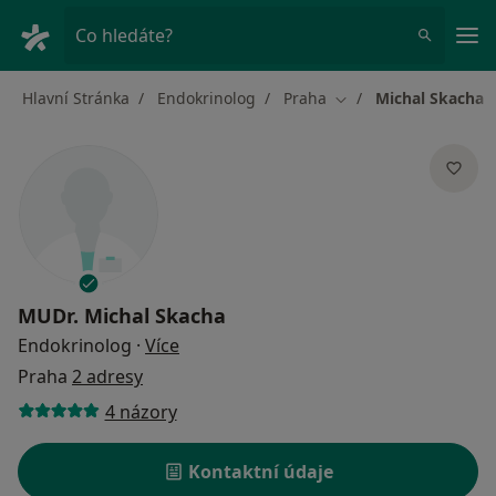
Hla
Co hledáte?
Hlavní Stránka
Endokrinolog
Praha
Michal Skacha
Změna města
MUDr.
Michal Skacha
o specializacích
Endokrinolog
·
Více
Praha
2 adresy
4 názory
Kontaktní údaje