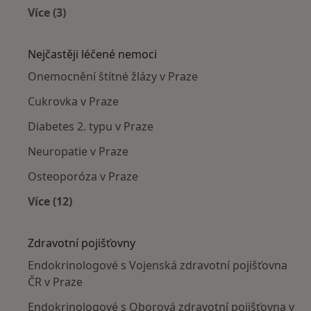
Více (3)
Více v kategorii: Endokrinologové v okolí
Nejčastěji léčené nemoci
Onemocnění štítné žlázy v Praze
Cukrovka v Praze
Diabetes 2. typu v Praze
Neuropatie v Praze
Osteoporóza v Praze
Více (12)
Více v kategorii: Nejčastěji léčené nemoci
Zdravotní pojišťovny
Endokrinologové s Vojenská zdravotní pojišťovna
ČR v Praze
Endokrinologové s Oborová zdravotní pojišťovna v