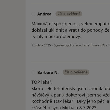
Andrea
Číslo ověřené
A
Maximální spokojenost, velmi empatick
dokázal uklidnit a vrátit do pohody, ž
rychlý a bezproblémový.
7. dubna 2025
•
Gynekologicko-porodnická klinika VFN a 
Barbora N.
Číslo ověřené
B
TOP lékař.
Skoro celé těhotenství jsem chodila do
návštěvy k panu doktorovi jsem se vždy
Rozhodně TOP lékař . Díky jeho péči
krásného syna Michala 8.7.2023.