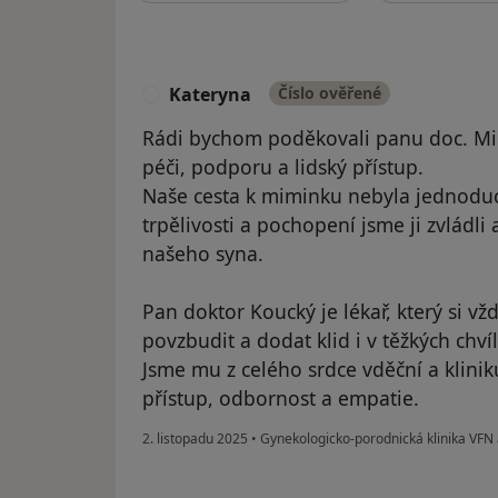
Kateryna
Číslo ověřené
K
Rádi bychom poděkovali panu doc. Mic
péči, podporu a lidský přístup.
Naše cesta k miminku nebyla jednoduch
trpělivosti a pochopení jsme ji zvládli
našeho syna.
Pan doktor Koucký je lékař, který si vžd
povzbudit a dodat klid i v těžkých chvíl
Jsme mu z celého srdce vděční a klini
přístup, odbornost a empatie.
2. listopadu 2025
•
Gynekologicko-porodnická klinika VFN