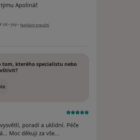
 týmu Apolinář.
podle názoru uživatele Barbora N.
LF UK
•
Jiný
•
Nahlásit zneužití
tom, kterého specialistu nebo
vštívit?
Ne
ysvětlí, poradí a uklidní. Péče
... Moc děkuji za vše...