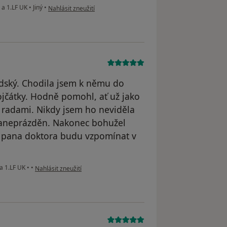
podle názoru uživatele S.Slabá
 a 1.LF UK
•
Jiný
•
Nahlásit zneužití
lidský. Chodila jsem k němu do
jčátky. Hodně pomohl, ať už jako
 radami. Nikdy jsem ho neviděla
 zaneprázděn. Nakonec bohužel
a pana doktora budu vzpomínat v
podle názoru uživatele horanska.m
 a 1.LF UK
•
•
Nahlásit zneužití