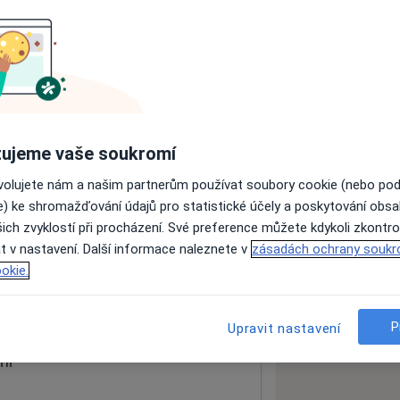
ách nejsou k dispozici
ádné informace o svých službách.
ujeme vaše soukromí
ovolujete nám a našim partnerům používat soubory cookie (nebo po
e) ke shromažďování údajů pro statistické účely a poskytování obs
ich zvyklostí při procházení. Své preference můžete kdykoli zkontro
 VFN a 1.LF UK
t v nastavení. Další informace naleznete v
zásadách ochrany soukr
okie.
 mapu
 otevře v nové záložce
P
Upravit nastavení
ní