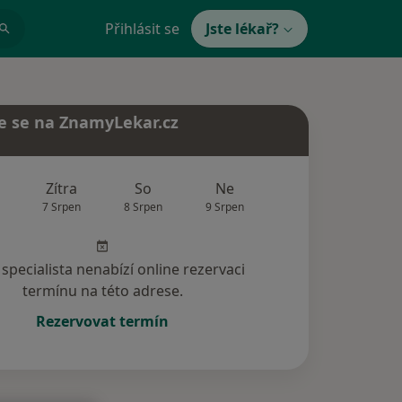
Přihlásit se
Jste lékař?
e se na ZnamyLekar.cz
Zítra
So
Ne
Po
Út
7 Srpen
8 Srpen
9 Srpen
10 Srpen
11 Srp
specialista nenabízí online rezervaci
termínu na této adrese.
Rezervovat termín