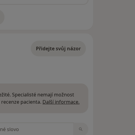
adrese
Přidejte svůj názor
žité. Specialisté nemají možnost
Další informace o názor
 recenze pacienta.
Další informace.
zorech