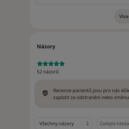
Více
o 
Názory
52 názorů
Recenze pacientů jsou pro nás důle
zaplatit za odstranění nebo změnu
Hledejte v ná