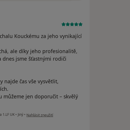
halu Kouckému za jeho vynikající
á, ale díky jeho profesionalitě,
 a dnes jsme šťastnými rodiči
y najde čas vše vysvětlit,
ích.
ku můžeme jen doporučit – skvělý
podle názoru uživatele Kateryna
 a 1.LF UK
•
Jiný
•
Nahlásit zneužití