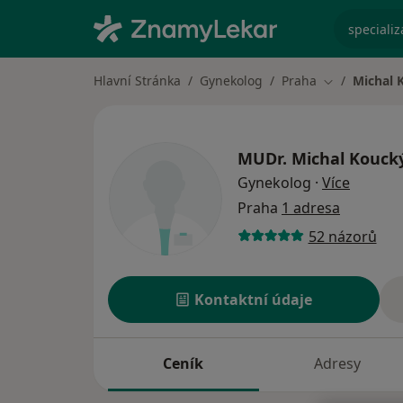
specializ
Hlavní Stránka
Gynekolog
Praha
Michal 
Změna měst
MUDr.
Michal Kouck
o specia
Gynekolog
·
Více
Praha
1 adresa
52 názorů
Kontaktní údaje
Ceník
Adresy