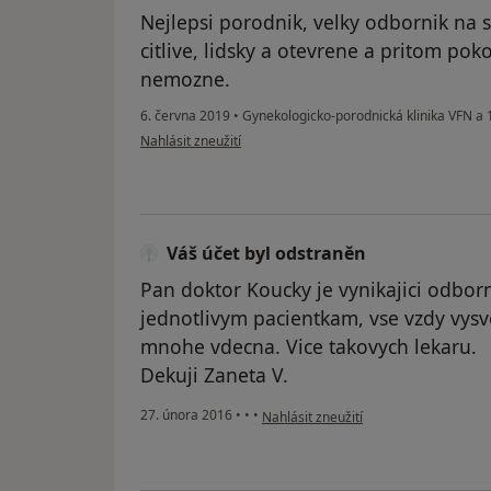
Nejlepsi porodnik, velky odbornik na 
citlive, lidsky a otevrene a pritom pok
nemozne.
6. června 2019
•
Gynekologicko-porodnická klinika VFN a 
podle názoru uživatele Váš účet byl odstraněn
Nahlásit zneužití
Váš účet byl odstraněn
Pan doktor Koucky je vynikajici odbor
jednotlivym pacientkam, vse vzdy vysve
mnohe vdecna. Vice takovych lekaru.
Dekuji Zaneta V.
podle názoru uživatele Váš účet byl o
27. února 2016
•
•
•
Nahlásit zneužití