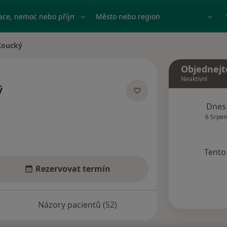
ace, nemoc nebo příjmení
Město nebo region
Koucký
a
Objednejt
Neaktivní
ý
lizacích
Dnes
6 Srpen
Tento 
Rezervovat termín
Názory pacientů (52)