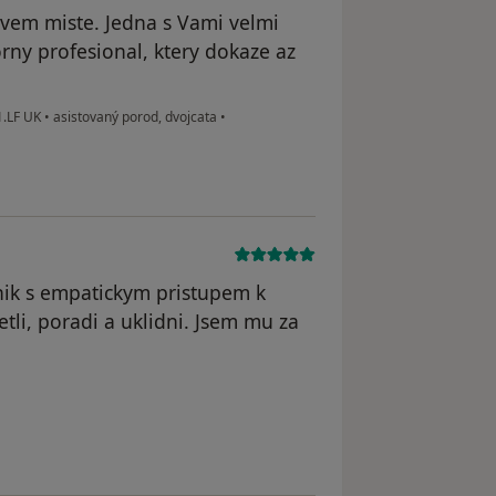
svem miste. Jedna s Vami velmi
orny profesional, ktery dokaze az
1.LF UK
•
asistovaný porod, dvojcata
•
nik s empatickym pristupem k
tli, poradi a uklidni. Jsem mu za
dstraněn