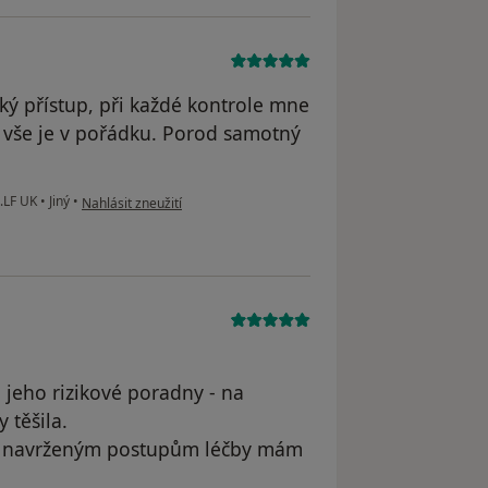
ý přístup, při každé kontrole mne
e vše je v pořádku. Porod samotný
podle názoru uživatele Andrea
1.LF UK
•
Jiný
•
Nahlásit zneužití
 jeho rizikové poradny - na
 těšila.
 a navrženým postupům léčby mám