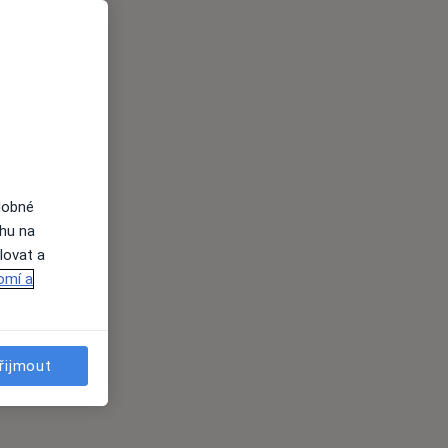
dobné
ahu na
lovat a
omí a
řijmout