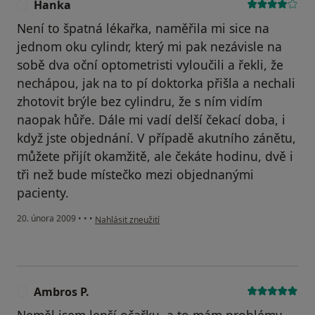
Hanka
H
Není to špatná lékařka, naměřila mi sice na
jednom oku cylindr, který mi pak nezávisle na
sobě dva oční optometristi vyloučili a řekli, že
nechápou, jak na to pí doktorka přišla a nechali
zhotovit brýle bez cylindru, že s ním vidím
naopak hůře. Dále mi vadí delší čekací doba, i
když jste objednání. V případě akutního zánětu,
můžete přijít okamžitě, ale čekáte hodinu, dvě i
tři než bude místečko mezi objednanými
pacienty.
podle názoru uživatele Hanka
20. února 2009
•
•
•
Nahlásit zneužití
Ambros P.
A
Neměl jsem lepší očařku, a to mám problémy