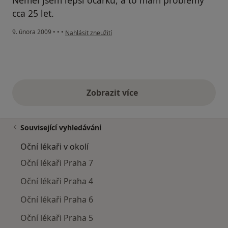
cca 25 let.
podle názoru uživatele Ambros P.
9. února 2009
•
•
•
Nahlásit zneužití
Zobrazit více
výše uvedené názory
Související vyhledávání
Oční lékaři v okolí
Oční lékaři Praha 7
Oční lékaři Praha 4
Oční lékaři Praha 6
Oční lékaři Praha 5