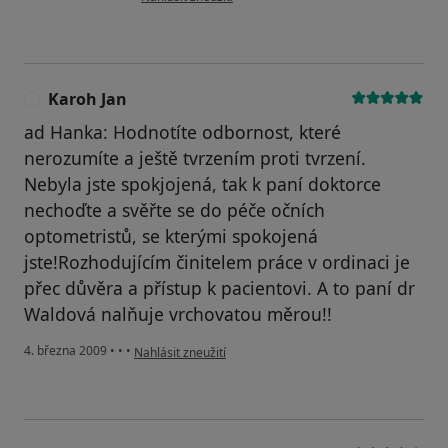
Karoh Jan
K
ad Hanka: Hodnotíte odbornost, které
nerozumíte a ještě tvrzením proti tvrzení.
Nebyla jste spokjojená, tak k paní doktorce
nechoďte a svěřte se do péče očních
optometristů, se kterými spokojená
jste!Rozhodujícím činitelem práce v ordinaci je
přec důvěra a přístup k pacientovi. A to paní dr
Waldová nalňuje vrchovatou měrou!!
podle názoru uživatele Karoh Jan
4. března 2009
•
•
•
Nahlásit zneužití