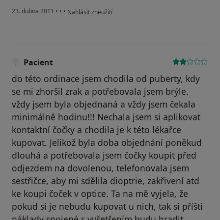
podle názoru uživatele Pacient
23. dubna 2011
•
•
•
Nahlásit zneužití
Pacient
do této ordinace jsem chodila od puberty, kdy
se mi zhoršil zrak a potřebovala jsem brýle.
vždy jsem byla objednaná a vždy jsem čekala
minimálně hodinu!!! Nechala jsem si aplikovat
kontaktní čočky a chodila je k této lékařce
kupovat. Jelikož byla doba objednání poněkud
dlouhá a potřebovala jsem čočky koupit před
odjezdem na dovolenou, telefonovala jsem
sestřičce, aby mi sdělila dioptrie, zakřivení atd
ke koupi čoček v optice. Ta na mě vyjela, že
pokud si je nebudu kupovat u nich, tak si příští
náklady spojené s vyšetřením budu hradit