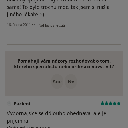
sama! To bylo trochu moc, tak jsem si našla
jiného lékaře :-)
podle názoru uživatele Pacient
16. února 2011
•
•
•
Nahlásit zneužití
Pomáhají vám názory rozhodovat o tom,
kterého specialistu nebo ordinaci navštívit?
Ano
Ne
Pacient
Vyborna,sice se ddlouho obednava, ale je
prijemna.