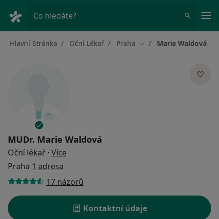
Hla
Co hledáte?
Hlavní Stránka
Oční Lékař
Praha
Marie Waldová
Změna města
MUDr.
Marie Waldová
o specializacích
Oční lékař
·
Více
Praha
1 adresa
17 názorů
Kontaktní údaje