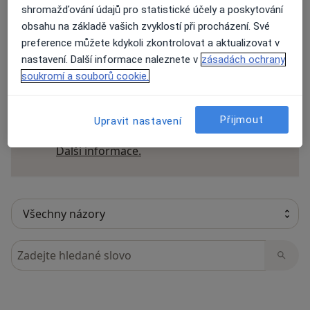
shromažďování údajů pro statistické účely a poskytování
obsahu na základě vašich zvyklostí při procházení. Své
preference můžete kdykoli zkontrolovat a aktualizovat v
17 názorů
nastavení. Další informace naleznete v
zásadách ochrany
soukromí a souborů cookie.
Recenze pacientů jsou pro nás důležité.
Specialisté nemají možnost zaplatit za
Přijmout
Upravit nastavení
odstranění nebo změnu recenze pacienta.
Další informace o názorech
Další informace.
Hledejte v názorech