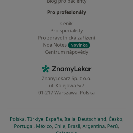
Blog pro pacienty
Pro profesionály
Ceník
Pro specialisty
Pro zdravotnická zařízení
Noa Notes
Novinka
Centrum nápovědy
Kontakt
ZnamyLekar - Hlavní stránka
ZnanyLekarz Sp. z o.o.
ul. Kolejowa 5/7
01-217 Warszawa, Polska
se otevře v nové záložce
se otevře v nové záložce
se otevře v nové záložce
se otevře v nové záložce
se otevře v 
se o
Polska
,
Türkiye
,
España
,
Italia
,
Deutschland
,
Česko
,
se otevře v nové záložce
se otevře v nové záložce
se otevře v nové záložce
se otevře v nové záložc
se otevře v 
se ote
Portugal
,
México
,
Chile
,
Brasil
,
Argentina
,
Perú
,