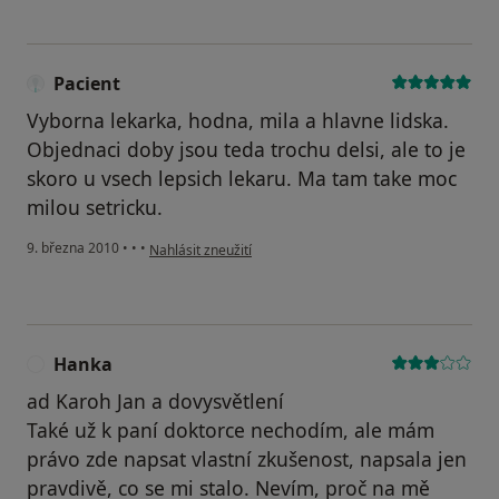
Pacient
Vyborna lekarka, hodna, mila a hlavne lidska.
Objednaci doby jsou teda trochu delsi, ale to je
skoro u vsech lepsich lekaru. Ma tam take moc
milou setricku.
podle názoru uživatele Pacient
9. března 2010
•
•
•
Nahlásit zneužití
Hanka
H
ad Karoh Jan a dovysvětlení
Také už k paní doktorce nechodím, ale mám
právo zde napsat vlastní zkušenost, napsala jen
pravdivě, co se mi stalo. Nevím, proč na mě