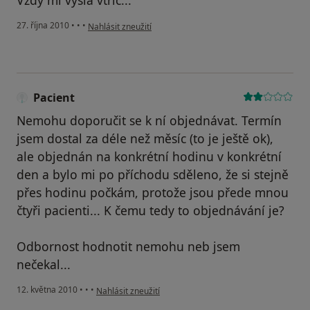
Vzdy mi vysla vtric...
podle názoru uživatele Pacient
27. října 2010
•
•
•
Nahlásit zneužití
Pacient
Nemohu doporučit se k ní objednávat. Termín
jsem dostal za déle než měsíc (to je ještě ok),
ale objednán na konkrétní hodinu v konkrétní
den a bylo mi po příchodu sděleno, že si stejně
přes hodinu počkám, protože jsou přede mnou
čtyři pacienti... K čemu tedy to objednávání je?
Odbornost hodnotit nemohu neb jsem
nečekal...
podle názoru uživatele Pacient
12. května 2010
•
•
•
Nahlásit zneužití