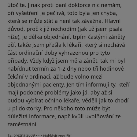
útočíte. Jinak proti paní doktorce nic nemám,
při vyšetření je pečlivá, toto byla jen chyba,
která se může stát a není tak závažná. Hlavní
důvod, proč k již nechodím (jak už jsem psala
níže), je délka objednání, trpím častými záněty
očí, takže jsem přešla k lékaři, který si nechává
část ordinační doby vyhrazenou pro tyto
případy. Vždy když jsem měla zánět, tak mi byl
nabídnut termín za 1-2 dny nebo tří hodinové
čekání v ordinaci, až bude volno mezi
objednanými pacienty. Jen tím informuji ty, kteří
mají podobné problémy jako já, aby až si
budou vybírat očního lékaře, věděli jak to chodí
u pí doktorky. Pro někoho toto může být
důležitá informace, např. kvůli uvolňování ze
zaměstnání.
podle názoru uživatele Hanka
12. března 2009
•
•
•
Nahlásit zneužití