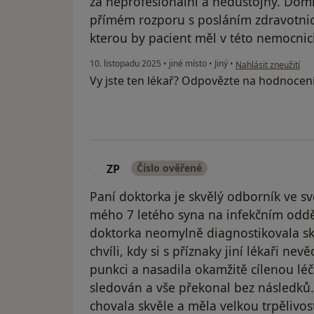
za neprofesionální a nedůstojný. Dom
přímém rozporu s posláním zdravotnic
kterou by pacient měl v této nemocnic
podle názoru uživat
10. listopadu 2025
•
jiné místo
•
Jiný
•
Nahlásit zneužití
Vy jste ten lékař? Odpovězte na hodnocen
ZP
Číslo ověřené
Z
Paní doktorka je skvělý odborník ve s
mého 7 letého syna na infekčním oddě
doktorka neomylně diagnostikovala sk
chvíli, kdy si s příznaky jiní lékaři ne
punkci a nasadila okamžitě cílenou léč
sledován a vše překonal bez následků
chovala skvěle a měla velkou trpělivos