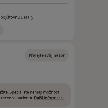
 pojišťovnu
Detaily
adrese
Přidejte svůj názor
žité. Specialisté nemají možnost
Další informace o názor
 recenze pacienta.
Další informace.