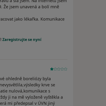
právu a šla jsem. Na internetu jsem
,9. Že jsem unavená a bolí mně
racovat jako lékařka. Komunikace
 Petra
í!
Zaregistrujte se nyní
vé ohledně boreliózy byla
nevysvětlila,výsledky krve se
atie nulová,komunikace s
ždy ji na mě vyloženě vyštěkla a
terá mi předepsal v ÚVN jiný