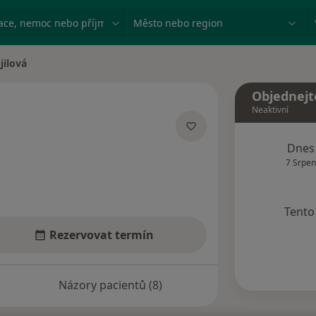
ace, nemoc nebo příjmení
Město nebo region
jilová
Objednejt
Neaktivní
acích
Dnes
7 Srpen
Tento 
Rezervovat termín
Názory pacientů (8)