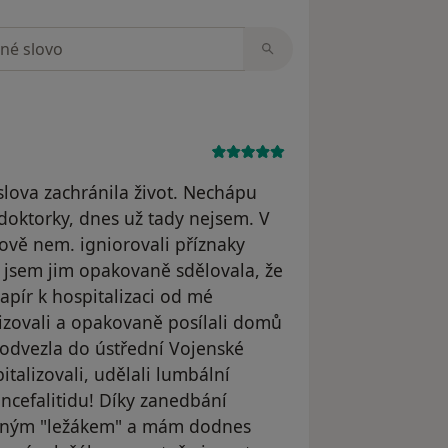
zorech
lova zachránila život. Nechápu
doktorky, dnes už tady nejsem. V
ově nem. igniorovali příznaky
e jsem jim opakovaně sdělovala, že
apír k hospitalizaci od mé
izovali a opakovaně posílali domů
 odvezla do ústřední Vojenské
talizovali, udělali lumbální
ncefalitidu! Díky zanedbání
asným "ležákem" a mám dodnes