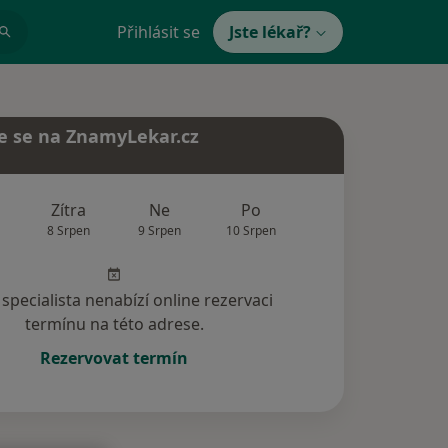
Přihlásit se
Jste lékař?
e se na ZnamyLekar.cz
Zítra
Ne
Po
Út
St
8 Srpen
9 Srpen
10 Srpen
11 Srpen
12 Srp
specialista nenabízí online rezervaci
termínu na této adrese.
Rezervovat termín