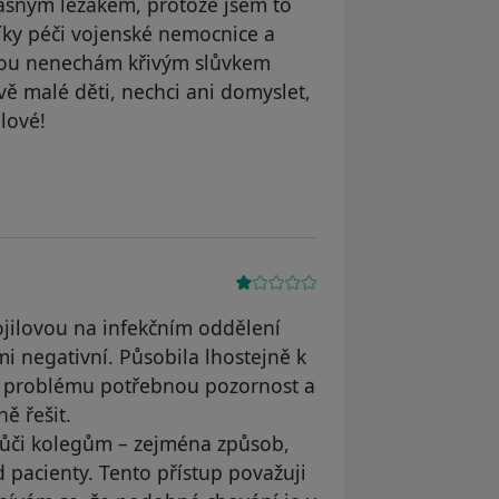
očasným ležákem, protože jsem to
díky péči vojenské nemocnice a
erou nenechám křivým slůvkem
ě malé děti, nechci ani domyslet,
lové!
e Eva Samková
jilovou na infekčním oddělení
i negativní. Působila lhostejně k
 problému potřebnou pozornost a
ě řešit.
 vůči kolegům – zejména způsob,
pacienty. Tento přístup považuji