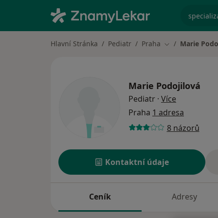
specializ
Hlavní Stránka
Pediatr
Praha
Marie Podo
Změna města
Marie Podojilová
o specializ
Pediatr
·
Více
Praha
1 adresa
8 názorů
Kontaktní údaje
Ceník
Adresy