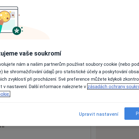
ách nejsou k dispozici
ádné informace o svých službách.
ujeme vaše soukromí
ovolujete nám a našim partnerům používat soubory cookie (nebo po
e) ke shromažďování údajů pro statistické účely a poskytování obs
ich zvyklostí při procházení. Své preference můžete kdykoli zkontro
t v nastavení. Další informace naleznete v
zásadách ochrany soukr
okie.
 mapu
 otevře v nové záložce
P
Upravit nastavení
ní