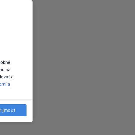
dobné
ahu na
lovat a
omí a
řijmout