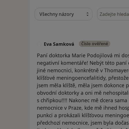
Hledejte v ná
Eva Samková
Číslo ověřené
E
Paní doktorka Marie Podojilová mi dos
negativní komentáře! Nebýt této paní 
jiné nemocnici, konkrétně v Thomayer
klíšťové meningoencefalitidy, přestož
jsem měla klíště, měla jsem dokonce p
obvodní doktorky a oni mě nehospital
s chřipkou!!!! Nakonec mě dcera sama
nemocnice v Praze, kde mě ihned hospi
punkci a prokázali klíšťovou meningoe
předchozí nemocnice, jsem byla doč