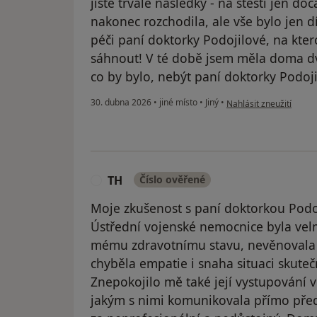
jisté trvalé následky - na štěstí jen d
nakonec rozchodila, ale vše bylo jen 
péči paní doktorky Podojilové, na kt
sáhnout! V té době jsem měla doma dv
co by bylo, nebýt paní doktorky Podoji
podle názoru uživatel
30. dubna 2026
•
jiné místo
•
Jiný
•
Nahlásit zneužití
TH
Číslo ověřené
T
Moje zkušenost s paní doktorkou Podo
Ústřední vojenské nemocnice byla velm
mému zdravotnímu stavu, nevěnovala
chyběla empatie i snaha situaci skutečn
Znepokojilo mě také její vystupování
jakým s nimi komunikovala přímo před 