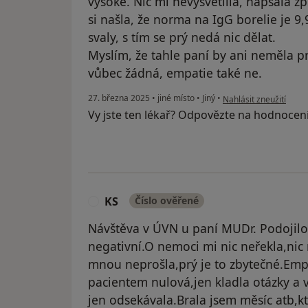
vysoké. Nic mi nevysvětlila, napsala z
si našla, že norma na IgG borelie je 9
svaly, s tím se prý nedá nic dělat.
Myslím, že tahle paní by ani neměla p
vůbec žádná, empatie také ne.
podle názoru uživatele
27. března 2025
•
jiné místo
•
Jiný
•
Nahlásit zneužití
Vy jste ten lékař? Odpovězte na hodnocen
KS
Číslo ověřené
K
Návštěva v ÚVN u paní MUDr. Podojilo
negativní.O nemoci mi nic neřekla,nic 
mnou neprošla,prý je to zbytečné.Emp
pacientem nulová,jen kladla otázky a v
jen odsekávala.Brala jsem měsíc atb,k