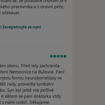
nívám se, že podobné chování je v
kého pracovníka a s úrovní péče,
i očekávat.
ele TH
í!
Zaregistrujte se nyní
vém oboru. Před lety zachránila
lení Nemocnice na Bulovce. Paní
rytou formu neuroborreliózy ve
věděli rady, provedla lumbální
bu. Syn byl ještě rok pečlivě
. K dětem se paní doktorka vždy
t s námi rodiči. Děkujeme.