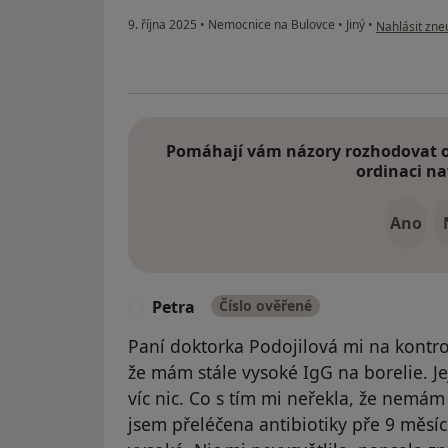
podle názoru
9. října 2025
•
Nemocnice na Bulovce
•
Jiný
•
Nahlásit zneu
Pomáhají vám názory rozhodovat o 
ordinaci na
Ano
Petra
Číslo ověřené
P
Paní doktorka Podojilová mi na kontrol
že mám stále vysoké IgG na borelie. Je
víc nic. Co s tím mi neřekla, že nemám 
jsem přeléčena antibiotiky pře 9 měsíc