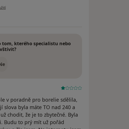
 uživatele ZP
žití
tom, kterého specialistu nebo
vštívit?
Ne
e v poradně pro borelie sdělila,
jí slova byla máte TO nad 240 a
už chodit, že je to zbytečné. Byla
i. Budu to prý mít už pořád