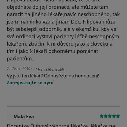
objednáte do její ordinace, ale můžete tam
narazit na jiného lékaře,navíc neschopného, tak
jsem maminku vzala jinam.Doc. Filipová může
být sebelepší odborník, ale v okamžiku, kdy ve
své ordinaci vystaví pacienty léčbě neschopným
lékařem, ztrácím k ní důvěru jako k člověku a
tím i jako k lékaři ochotnému pomáhat
pacientům.
podle názoru uživatele Pacient
2. března 2010
•
•
•
Nahlásit zneužití
Vy jste ten lékař? Odpovězte na hodnocení!
Zaregistrujte se nyní
Malá Eva
M
Docentka Filipová výborná lékařka ,lékařka na