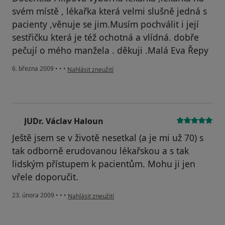
svém místě , lékařka která velmi slušně jedná s
pacienty ,věnuje se jim.Musím pochválit i její
sestřičku která je též ochotná a vlídná. dobře
pečují o mého manžela . děkuji .Malá Eva Řepy
podle názoru uživatele Malá Eva
6. března 2009
•
•
•
Nahlásit zneužití
JUDr. Václav Haloun
J
Ještě jsem se v životě nesetkal (a je mi už 70) s
tak odborně erudovanou lékařskou a s tak
lidským přístupem k pacientům. Mohu ji jen
vřele doporučit.
podle názoru uživatele JUDr. Václav Haloun
23. února 2009
•
•
•
Nahlásit zneužití