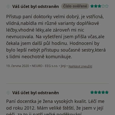
Váš účet byl odstraněn
Číslo ověřené
Přístup paní doktorky velmi dobrý, je vstřícná,
vlídná,nabídla mi různé varianty doplňkové
léčby,vhodné léky,ale zároveň mi nic
nevnucovala. Na vyšetření jsem přišla včas,ale
čekala jsem další půl hodinu. Hodnocení by
bylo lepší nebýt přístupu současné sestry,která
s lidmi neochotně komunikuje.
podle názoru uživatele Váš účet 
19. června 2020
•
NEURO - EEG s.r.o.
•
Jiný
•
Nahlásit zneužití
Váš účet byl odstraněn
Paní docentka je žena vysokých kvalit. Léčí me
od roku 2012. Mám veliké štěští, že jsem v její
péči, za to ji patří velké poděkování.