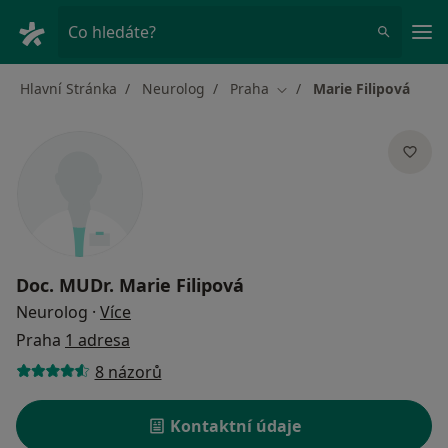
Hla
Co hledáte?
Hlavní Stránka
Neurolog
Praha
Marie Filipová
Změna města
Doc. MUDr.
Marie Filipová
o specializacích
Neurolog
·
Více
Praha
1 adresa
8 názorů
Kontaktní údaje