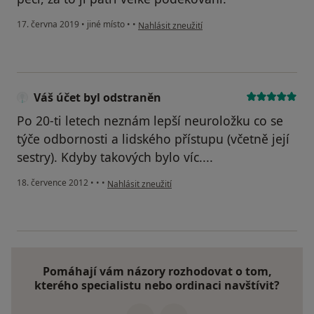
podle názoru uživatele Váš účet byl odstraně
17. června 2019
•
jiné místo
•
•
Nahlásit zneužití
Váš účet byl odstraněn
Po 20-ti letech neznám lepší neuroložku co se
týče odbornosti a lidského přístupu (včetně její
sestry). Kdyby takových bylo víc....
podle názoru uživatele Váš účet byl odstraněn
18. července 2012
•
•
•
Nahlásit zneužití
Pomáhají vám názory rozhodovat o tom,
kterého specialistu nebo ordinaci navštívit?