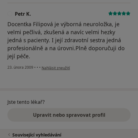
Petr K.
P
Docentka Filipová je výborná neuroložka, je
velmi pečlivá, zkušená a navíc velmi hezky
jedná s pacienty. I její zdravotní sestra jedná
profesionálně a na úrovni.Plně doporučuji do
její péče.
podle názoru uživatele Petr K.
23. února 2009
•
•
•
Nahlásit zneužití
Jste tento lékař?
Upravit nebo spravovat profil
Související vyhledávání