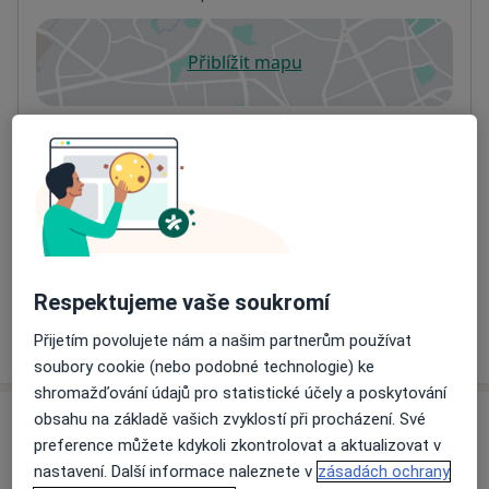
Přiblížit mapu
se otevře v nové záložce
Dostupnost
Na této adrese online kalendář není aktivní
Co mám v takové situaci udělat?
Způsoby platby (soukromé návštěvy)
Na teto adrese lékař přijímá pacienty na pojišťovnu
Detaily
Respektujeme vaše soukromí
Více
Přijetím povolujete nám a našim partnerům používat
o adrese
soubory cookie (nebo podobné technologie) ke
shromažďování údajů pro statistické účely a poskytování
obsahu na základě vašich zvyklostí při procházení. Své
Názory
preference můžete kdykoli zkontrolovat a aktualizovat v
nastavení. Další informace naleznete v
zásadách ochrany
Přidejte svůj názor