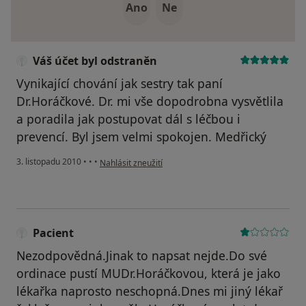
Ano
Ne
Váš účet byl odstraněn
Vynikající chování jak sestry tak paní
Dr.Horáčkové. Dr. mi vše dopodrobna vysvětlila
a poradila jak postupovat dál s léčbou i
prevencí. Byl jsem velmi spokojen. Medřický
podle názoru uživatele Váš účet byl odstraněn
3. listopadu 2010
•
•
•
Nahlásit zneužití
Pacient
Nezodpovědná.Jinak to napsat nejde.Do své
ordinace pustí MUDr.Horáčkovou, která je jako
lékařka naprosto neschopná.Dnes mi jiný lékař