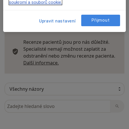
soukromí a souborů cookie.
Přijmout
Upravit nastavení
8 názorů
Recenze pacientů jsou pro nás důležité.
Specialisté nemají možnost zaplatit za
odstranění nebo změnu recenze pacienta.
Další informace o názorech
Další informace.
Hledejte v názorech