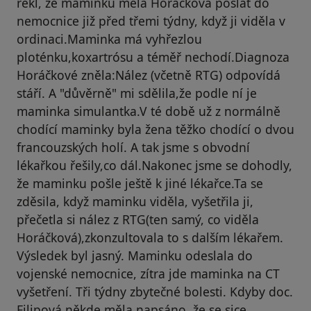
řekl, že maminku měla Horáčková poslat do
nemocnice již před třemi týdny, když ji viděla v
ordinaci.Maminka má vyhřezlou
ploténku,koxartrósu a téměř nechodí.Diagnoza
Horáčkové zněla:Nález (včetně RTG) odpovídá
stáří. A "důvěrně" mi sdělila,že podle ní je
maminka simulantka.V té době už z normálně
chodící maminky byla žena těžko chodící o dvou
francouzských holí. A tak jsme s obvodní
lékařkou řešily,co dál.Nakonec jsme se dohodly,
že maminku pošle ještě k jiné lékařce.Ta se
zděsila, když maminku viděla, vyšetřila ji,
přečetla si nález z RTG(ten samý, co viděla
Horáčková),zkonzultovala to s dalším lékařem.
Výsledek byl jasný. Maminku odeslala do
vojenské nemocnice, zítra jde maminka na CT
vyšetření. Tři týdny zbytečné bolesti. Kdyby doc.
Filipová někde měla napsáno, že se sice