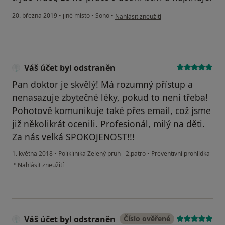
podle názoru uživatele Váš účet byl od
20. března 2019
•
jiné místo
•
Sono
•
Nahlásit zneužití
Váš účet byl odstraněn
Pan doktor je skvělý! Má rozumný přístup a
nenasazuje zbytečné léky, pokud to není třeba!
Pohotově komunikuje také přes email, což jsme
již několikrát ocenili. Profesionál, milý na děti.
Za nás velká SPOKOJENOST!!!
1. května 2018
•
Poliklinika Zelený pruh - 2.patro
•
Preventivní prohlídka
podle názoru uživatele Váš účet byl odstraněn
•
Nahlásit zneužití
Váš účet byl odstraněn
Číslo ověřené