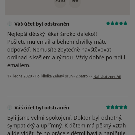
Ano
Ne
Váš účet byl odstraněn
Nejlepší dětský lékař široko daleko!!
Pošlete mu email a během chvilky máte
odpověď. Nemusíte zbytečně navštěvovat
ordinaci s kašlem a rýmou. Vždy dobře poradí i
emailem.
podle názoru uživatele V
17. ledna 2020
•
Poliklinika Zelený pruh - 2.patro
•
•
Nahlásit zneužití
Váš účet byl odstraněn
Byli jsme velmi spokojení. Doktor byl ochotný,
sympatický a upřímný. K dětem má pěkný vztah
a jde vidět, že ho práce s dětmi baví a naplňuje.