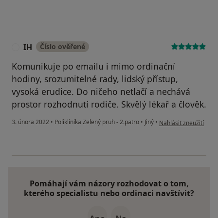
IH
Číslo ověřené
I
Komunikuje po emailu i mimo ordinační
hodiny, srozumitelné rady, lidský přístup,
vysoká erudice. Do ničeho netlačí a nechává
prostor rozhodnutí rodiče. Skvělý lékař a člověk.
podle názoru uživatel
3. února 2022
•
Poliklinika Zelený pruh - 2.patro
•
Jiný
•
Nahlásit zneužití
Pomáhají vám názory rozhodovat o tom,
kterého specialistu nebo ordinaci navštívit?