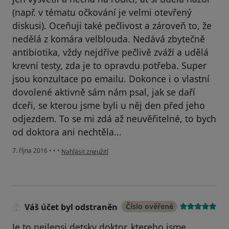
(např. v tématu očkování je velmi otevřený
diskusi). Oceňuji také pečlivost a zároveň to, že
nedělá z komára velblouda. Nedává zbytečně
antibiotika, vždy nejdříve pečlivě zváží a udělá
krevní testy, zda je to opravdu potřeba. Super
jsou konzultace po emailu. Dokonce i o vlastní
dovolené aktivně sám nám psal, jak se daří
dceři, se kterou jsme byli u něj den před jeho
odjezdem. To se mi zdá až neuvěřitelné, to bych
od doktora ani nechtěla...
podle názoru uživatele Váš účet byl odstraněn
7. října 2016
•
•
•
Nahlásit zneužití
Váš účet byl odstraněn
Číslo ověřené
Je to nejlepsi detsky doktor, ktereho jsme