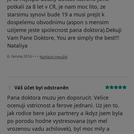
potkali za 8 let v CR, je nam moc lito, ze
starsimu synovi bude 19 a musi prejit k
dospelemu obvodnimu (aspon s mensim
uzijeme jeste spolecnost pana doktora).Dekuji
Vam Pane Doktore, You are simply the best!!!
Nataliya
podle názoru uživatele Váš účet byl odstraněn
6. června 2016
•
•
•
Nahlásit zneužití
Váš účet byl odstraněn
Pana doktora muzu jen doporucit. Velice
ocenuji vstricnost a ferove jednani. Uz jen to,
jak rodice bere jako partnery a ikdyz jsem byla
po porodu hodne vystresovana (syn mel
vrozenou vadu achilovek), byl moc mily a