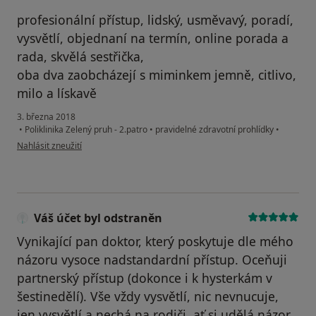
profesionální přístup, lidský, usměvavý, poradí,
vysvětlí, objednaní na termín, online porada a
rada, skvělá sestřička,
oba dva zaobcházejí s miminkem jemně, citlivo,
milo a lískavě
3. března 2018
•
Poliklinika Zelený pruh - 2.patro
•
pravidelné zdravotní prohlídky
•
podle názoru uživatele Váš účet byl odstraněn
Nahlásit zneužití
Váš účet byl odstraněn
Vynikající pan doktor, který poskytuje dle mého
názoru vysoce nadstandardní přístup. Oceňuji
partnerský přístup (dokonce i k hysterkám v
šestinedělí). Vše vždy vysvětlí, nic nevnucuje,
jen vysvětlí a nechá na rodiči, ať si udělá názor