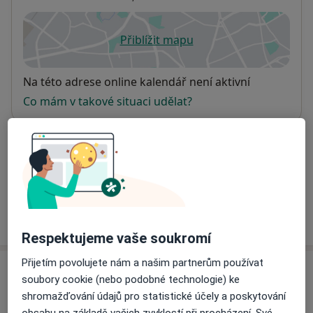
Přiblížit mapu
se otevře v nové záložce
Dostupnost
Na této adrese online kalendář není aktivní
Co mám v takové situaci udělat?
Způsoby platby (soukromé návštěvy)
Na teto adrese lékař přijímá pacienty na pojišťovnu
Detaily
Více
o adrese
Respektujeme vaše soukromí
Přijetím povolujete nám a našim partnerům používat
Názory
soubory cookie (nebo podobné technologie) ke
shromažďování údajů pro statistické účely a poskytování
Přidejte svůj názor
obsahu na základě vašich zvyklostí při procházení. Své