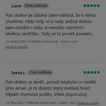
Lucie
Číslo ověřené
L
Pan doktor je úžasný. Jsem vděčná, že k němu
chodíme. Vždy milý, ví si rady. Jediný doktor,
kam chodím i ráda. A nemůžu nezmínit i
skvělou sestřičku. Tady se to prostě povedlo.
18. dubna 2024
•
Poliklinika Zelený pruh - 2.patro
•
Jiný
•
podle názoru uživatele Lucie
Nahlásit zneužití
Ivana J.
Číslo ověřené
I
Pan doktor je skvělí, poradí kdykoliv i v neděli
přes email. Je to doktor, který nedává hned
nějaké chemické prášky. Vřele doporučuji
podle názoru uživatele
10. října 2022
•
Poliklinika Zelený pruh - 2.patro
•
Jiný
•
Nahlásit zneužití