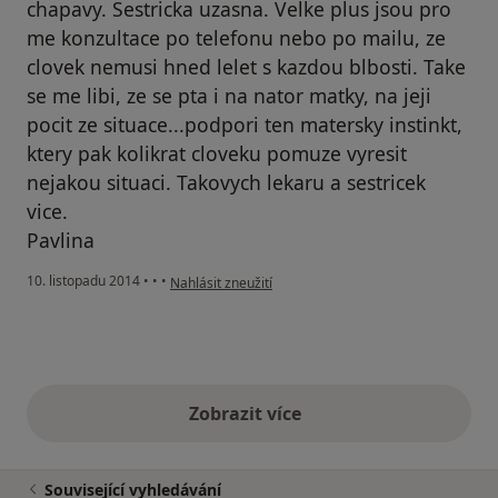
chapavy. Sestricka uzasna. Velke plus jsou pro
me konzultace po telefonu nebo po mailu, ze
clovek nemusi hned lelet s kazdou blbosti. Take
se me libi, ze se pta i na nator matky, na jeji
pocit ze situace...podpori ten matersky instinkt,
ktery pak kolikrat cloveku pomuze vyresit
nejakou situaci. Takovych lekaru a sestricek
vice.
Pavlina
podle názoru uživatele Váš účet byl odstraněn
10. listopadu 2014
•
•
•
Nahlásit zneužití
Zobrazit více
výše uvedené názory
Související vyhledávání