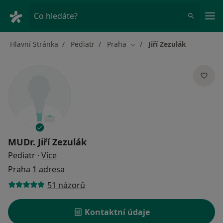
Hla
Co hledáte?
Hlavní Stránka
Pediatr
Praha
Jiří Zezulák
Změna města
MUDr.
Jiří Zezulák
o specializacích
Pediatr
·
Více
Praha
1 adresa
51 názorů
Kontaktní údaje