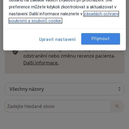
preference můžete kdykoli zkontrolovat a aktualizovat v
nastavení. Další informace naleznete v
zásadách ochrany
soukromí a souborů cookie.
51 názorů
Přijmout
Upravit nastavení
Recenze pacientů jsou pro nás důležité.
Specialisté nemají možnost zaplatit za
odstranění nebo změnu recenze pacienta.
Další informace o názorech
Další informace.
Hledejte v názorech