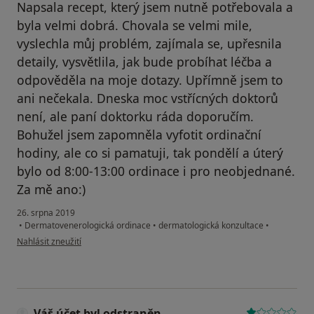
Napsala recept, který jsem nutně potřebovala a
byla velmi dobrá. Chovala se velmi mile,
vyslechla můj problém, zajímala se, upřesnila
detaily, vysvětlila, jak bude probíhat léčba a
odpověděla na moje dotazy. Upřímně jsem to
ani nečekala. Dneska moc vstřícných doktorů
není, ale paní doktorku ráda doporučím.
Bohužel jsem zapomněla vyfotit ordinační
hodiny, ale co si pamatuji, tak pondělí a úterý
bylo od 8:00-13:00 ordinace i pro neobjednané.
Za mě ano:)
26. srpna 2019
•
Dermatovenerologická ordinace
•
dermatologická konzultace
•
podle názoru uživatele Váš účet byl odstraněn
Nahlásit zneužití
Váš účet byl odstraněn