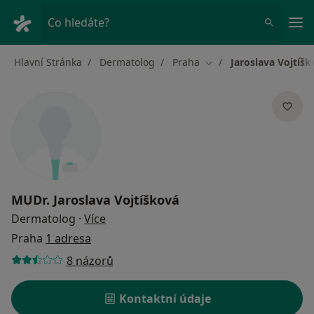
Hla
Co hledáte?
Hlavní Stránka
Dermatolog
Praha
Jaroslava Vojtíšk
Změna města
MUDr.
Jaroslava Vojtíšková
o specializacích
Dermatolog
·
Více
Praha
1 adresa
8 názorů
Kontaktní údaje