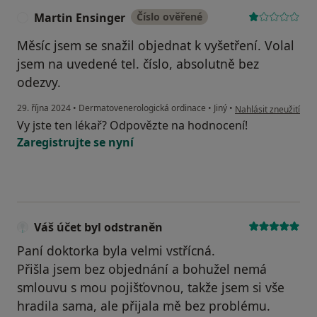
Martin Ensinger
Číslo ověřené
M
Měsíc jsem se snažil objednat k vyšetření. Volal
jsem na uvedené tel. číslo, absolutně bez
odezvy.
podle názoru uživate
29. října 2024
•
Dermatovenerologická ordinace
•
Jiný
•
Nahlásit zneužití
Vy jste ten lékař? Odpovězte na hodnocení!
Zaregistrujte se nyní
Váš účet byl odstraněn
Paní doktorka byla velmi vstřícná.
Přišla jsem bez objednání a bohužel nemá
smlouvu s mou pojišťovnou, takže jsem si vše
hradila sama, ale přijala mě bez problému.