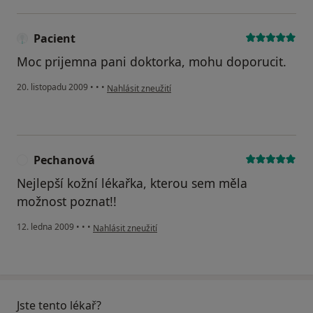
Pacient
Moc prijemna pani doktorka, mohu doporucit.
podle názoru uživatele Pacient
20. listopadu 2009
•
•
•
Nahlásit zneužití
Pechanová
P
Nejlepší kožní lékařka, kterou sem měla
možnost poznat!!
podle názoru uživatele Pechanová
12. ledna 2009
•
•
•
Nahlásit zneužití
Jste tento lékař?