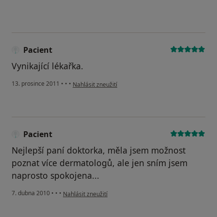
Pacient
Vynikající lékařka.
podle názoru uživatele Pacient
13. prosince 2011
•
•
•
Nahlásit zneužití
Pacient
Nejlepší paní doktorka, měla jsem možnost
poznat více dermatologů, ale jen sním jsem
naprosto spokojena...
podle názoru uživatele Pacient
7. dubna 2010
•
•
•
Nahlásit zneužití