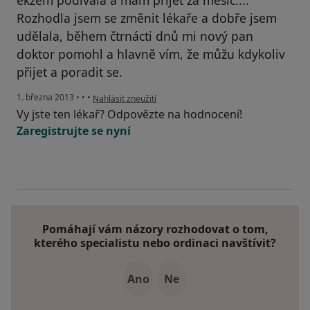
ekzém podívala a mám přijet za měsíc....
Rozhodla jsem se změnit lékaře a dobře jsem
udělala, během čtrnácti dnů mi nový pan
doktor pomohl a hlavně vím, že můžu kdykoliv
přijet a poradit se.
podle názoru uživatele Váš účet byl odstraněn
1. března 2013
•
•
•
Nahlásit zneužití
Vy jste ten lékař? Odpovězte na hodnocení!
Zaregistrujte se nyní
Pomáhají vám názory rozhodovat o tom,
kterého specialistu nebo ordinaci navštívit?
Ano
Ne