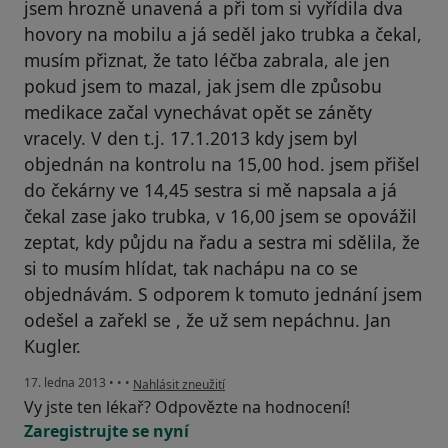
jsem hrozně unavená a při tom si vyřídila dva
hovory na mobilu a já seděl jako trubka a čekal,
musím přiznat, že tato léčba zabrala, ale jen
pokud jsem to mazal, jak jsem dle způsobu
medikace začal vynechávat opět se záněty
vracely. V den t.j. 17.1.2013 kdy jsem byl
objednán na kontrolu na 15,00 hod. jsem přišel
do čekárny ve 14,45 sestra si mě napsala a já
čekal zase jako trubka, v 16,00 jsem se opovážil
zeptat, kdy půjdu na řadu a sestra mi sdělila, že
si to musím hlídat, tak nachápu na co se
objednávám. S odporem k tomuto jednání jsem
odešel a zařekl se , že už sem nepáchnu. Jan
Kugler.
podle názoru uživatele Váš účet byl odstraněn
17. ledna 2013
•
•
•
Nahlásit zneužití
Vy jste ten lékař? Odpovězte na hodnocení!
Zaregistrujte se nyní