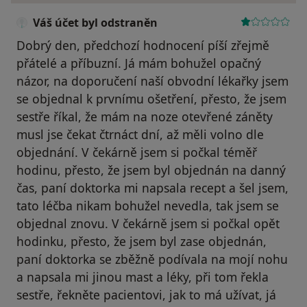
Váš účet byl odstraněn
Dobrý den, předchozí hodnocení píší zřejmě
přátelé a příbuzní. Já mám bohužel opačný
názor, na doporučení naší obvodní lékařky jsem
se objednal k prvnímu ošetření, přesto, že jsem
sestře říkal, že mám na noze otevřené záněty
musl jse čekat čtrnáct dní, až měli volno dle
objednání. V čekárně jsem si počkal téměř
hodinu, přesto, že jsem byl objednán na danný
čas, paní doktorka mi napsala recept a šel jsem,
tato léčba nikam bohužel nevedla, tak jsem se
objednal znovu. V čekárně jsem si počkal opět
hodinku, přesto, že jsem byl zase objednán,
paní doktorka se zběžně podívala na mojí nohu
a napsala mi jinou mast a léky, při tom řekla
sestře, řekněte pacientovi, jak to má užívat, já