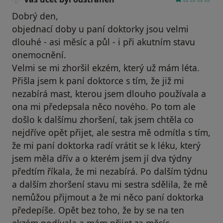
Dobrý den,
objednací doby u paní doktorky jsou velmi
dlouhé - asi měsíc a půl - i při akutním stavu
onemocnění.
Velmi se mi zhoršil ekzém, který už mám léta.
Přišla jsem k paní doktorce s tím, že již mi
nezabírá mast, kterou jsem dlouho používala a
ona mi předepsala něco nového. Po tom ale
došlo k dalšímu zhoršení, tak jsem chtěla co
nejdříve opět přijet, ale sestra mě odmítla s tím,
že mi paní doktorka radí vrátit se k léku, který
jsem měla dřív a o kterém jsem jí dva týdny
předtím říkala, že mi nezabírá. Po dalším týdnu
a dalším zhoršení stavu mi sestra sdělila, že mě
nemůžou přijmout a že mi něco paní doktorka
předepíše. Opět bez toho, že by se na ten