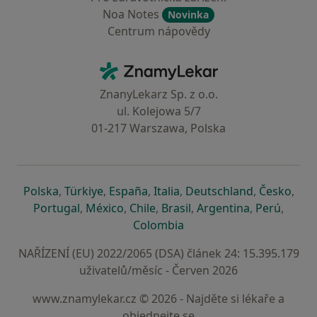
Noa Notes
Novinka
Centrum nápovědy
Kontakt
ZnamyLekar - Hlavní stránka
ZnanyLekarz Sp. z o.o.
ul. Kolejowa 5/7
01-217 Warszawa, Polska
se otevře v nové záložce
se otevře v nové záložce
se otevře v nové záložce
se otevře v nové záložce
se otevře v 
se o
Polska
,
Türkiye
,
España
,
Italia
,
Deutschland
,
Česko
,
se otevře v nové záložce
se otevře v nové záložce
se otevře v nové záložce
se otevře v nové záložc
se otevře v 
se ote
Portugal
,
México
,
Chile
,
Brasil
,
Argentina
,
Perú
,
se otevře v nové záložce
Colombia
NAŘÍZENÍ (EU) 2022/2065 (DSA) článek 24: 15.395.179
uživatelů/měsíc - Červen 2026
www.znamylekar.cz © 2026 - Najděte si lékaře a
objednejte se