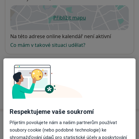
Přiblížit mapu
se otevře v nové záložce
Dostupnost
Na této adrese online kalendář není aktivní
Co mám v takové situaci udělat?
Způsoby platby (soukromé návštěvy)
Na teto adrese lékař přijímá pacienty na pojišťovnu
Detaily
Více
o adrese
Respektujeme vaše soukromí
Názory
Přijetím povolujete nám a našim partnerům používat
soubory cookie (nebo podobné technologie) ke
Přidejte svůj názor
shromažďování údajů pro statistické účely a poskytování