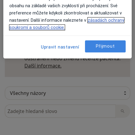
obsahu na základě vašich zvyklostí při procházení. Své
preference můžete kdykoli zkontrolovat a aktualizovat v
nastavení. Další informace naleznete v
zásadách ochrany
8 názorů
soukromí a souborů cookie.
Recenze pacientů jsou pro nás důležité.
Přijmout
Upravit nastavení
Specialisté nemají možnost zaplatit za
odstranění nebo změnu recenze pacienta.
Další informace o názorech
Další informace.
Hledejte v názorech