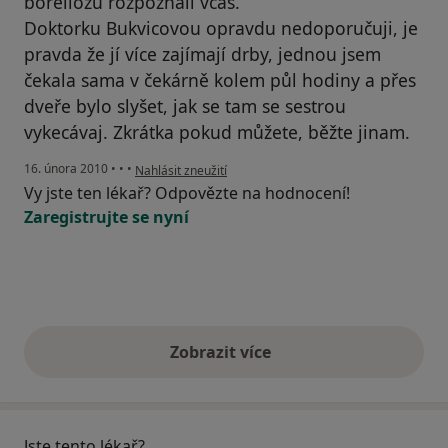
boreliózu rozpoznali včas.
Doktorku Bukvicovou opravdu nedoporučuji, je
pravda že jí více zajímají drby, jednou jsem
čekala sama v čekárně kolem půl hodiny a přes
dveře bylo slyšet, jak se tam se sestrou
vykecávaj. Zkrátka pokud můžete, běžte jinam.
podle názoru uživatele Váš účet byl odstraněn
16. února 2010
•
•
•
Nahlásit zneužití
Vy jste ten lékař? Odpovězte na hodnocení!
Zaregistrujte se nyní
Zobrazit více
výše uvedené názory
Jste tento lékař?