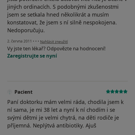
jiných ordinacích. S podobnými zkušenostmi
jsem se setkala hned několikrát a musím
konstatovat, že jsem s ní silně nespokojena.
Nedoporučuju.
podle názoru uživatele Pacient
2. června 2011
•
•
•
Nahlásit zneužití
Vy jste ten lékař? Odpovězte na hodnocení!
Zaregistrujte se nyní
Pacient
Paní doktorku mám velmi ráda, chodila jsem k
ní sama, je mi 38 let a nyní k ní chodím i se
svými dětmi je velmi chytrá, na děti rodiče je
příjemná. Neplýtvá antibiotiky. Ajuš