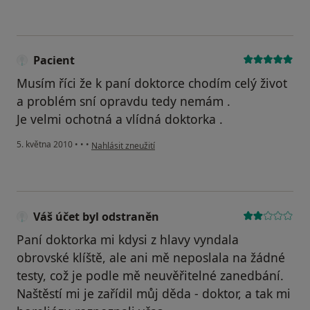
Pacient
Musím říci že k paní doktorce chodím celý život
a problém sní opravdu tedy nemám .
Je velmi ochotná a vlídná doktorka .
podle názoru uživatele Pacient
5. května 2010
•
•
•
Nahlásit zneužití
Váš účet byl odstraněn
Paní doktorka mi kdysi z hlavy vyndala
obrovské klíště, ale ani mě neposlala na žádné
testy, což je podle mě neuvěřitelné zanedbání.
Naštěstí mi je zařídil můj děda - doktor, a tak mi