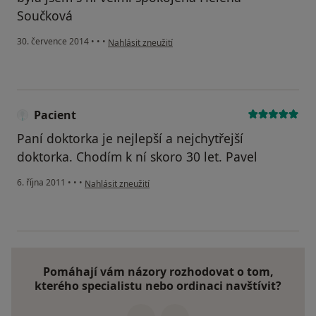
Součková
podle názoru uživatele Váš účet byl odstraněn
30. července 2014
•
•
•
Nahlásit zneužití
Pacient
Paní doktorka je nejlepší a nejchytřejší
doktorka. Chodím k ní skoro 30 let. Pavel
podle názoru uživatele Pacient
6. října 2011
•
•
•
Nahlásit zneužití
Pomáhají vám názory rozhodovat o tom,
kterého specialistu nebo ordinaci navštívit?