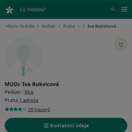
Hla
Co hledáte?
Hlavní Stránka
Pediatr
Praha
Iva Bukvicová
Změna města
MUDr.
Iva Bukvicová
o specializacích
Pediatr
·
Více
Praha
1 adresa
20 názorů
Kontaktní údaje