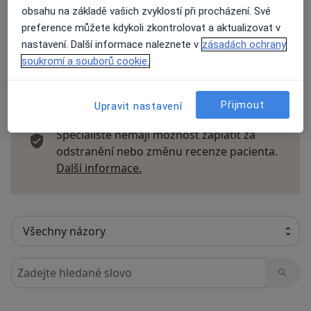
Přidejte svůj názor
obsahu na základě vašich zvyklostí při procházení. Své
preference můžete kdykoli zkontrolovat a aktualizovat v
nastavení. Další informace naleznete v
zásadách ochrany
soukromí a souborů cookie.
20 názorů
Přijmout
Upravit nastavení
Recenze pacientů jsou pro nás důležité.
Specialisté nemají možnost zaplatit za
odstranění nebo změnu recenze pacienta.
Další informace o názorech
Další informace.
Hledejte v názorech