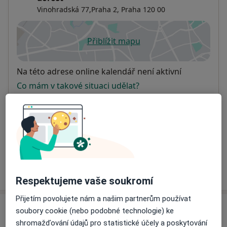
Vinohradská 77,Praha 2,
Praha
120 00
Přiblížit mapu
se otevře v nové záložce
Dostupnost
Na této adrese online kalendář není aktivní
Co mám v takové situaci udělat?
Způsoby platby (soukromé návštěvy)
Na teto adrese lékař přijímá pacienty na pojišťovnu
Detaily
Více
o adrese
Respektujeme vaše soukromí
Přijetím povolujete nám a našim partnerům používat
Názory
soubory cookie (nebo podobné technologie) ke
shromažďování údajů pro statistické účely a poskytování