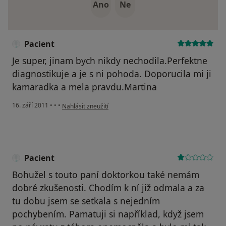
Ano
Ne
Pacient
Je super, jinam bych nikdy nechodila.Perfektne
diagnostikuje a je s ni pohoda. Doporucila mi ji
kamaradka a mela pravdu.Martina
podle názoru uživatele Pacient
16. září 2011
•
•
•
Nahlásit zneužití
Pacient
Bohužel s touto paní doktorkou také nemám
dobré zkušenosti. Chodím k ní již odmala a za
tu dobu jsem se setkala s nejedním
pochybením. Pamatuji si například, když jsem