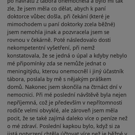
po návratu z tábora onemocněla a bylo mi tak
zle, že jsem měla co dělat, abych k paní
doktorce vůbec došla, při čekání (které je
mimochodem u paní doktorky zcela běžné)
jsem nemohla jinak a pozvracela jsem se
rovnou v čekárně. Poté následovalo dosti
nekompetentní vyšetření, při nemž
konstatovala, že se jedná o úpal a kdyby nebylo
mé připomínky zda se nemůže jednat o
meningitýdu, kterou onemocněl i jiný účastník
tábora, poslala by mě s nějakým práškem
domů. Nakonec jsem skončila na čtrnáct dní v
nemocnici. Při mé poslední návštěvě byla nejen
nepříjemná, což je především v nepřítomnosti
rodiče velmi obvyklé, ale zároveň jsem měla
pocit, že se také zajímá daleko více o peníze než
o mé zdraví. Poslední kapkou bylo, když si za
jistá potvrzení chtěla účtovat více než je běžné v