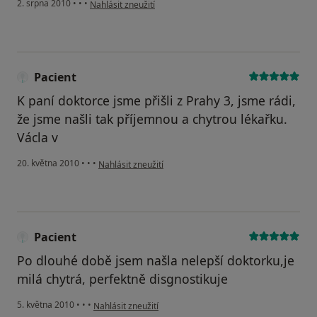
podle názoru uživatele Pacient
2. srpna 2010
•
•
•
Nahlásit zneužití
Pacient
K paní doktorce jsme přišli z Prahy 3, jsme rádi,
že jsme našli tak příjemnou a chytrou lékařku.
Václa v
podle názoru uživatele Pacient
20. května 2010
•
•
•
Nahlásit zneužití
Pacient
Po dlouhé době jsem našla nelepší doktorku,je
milá chytrá, perfektně disgnostikuje
podle názoru uživatele Pacient
5. května 2010
•
•
•
Nahlásit zneužití