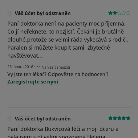
Váš účet byl odstraněn
Paní doktorka není na pacienty moc příjemná.
Co jí neřeknete, to nezjistí. Čekání je brutálně
dlouhé,protože se velmi ráda vykecává s rodiči.
Paralen si můžete koupit sami, zbytečné
navštěvovat...
podle názoru uživatele Váš účet byl odstraněn
26. února 2016
•
•
•
Nahlásit zneužití
Vy jste ten lékař? Odpovězte na hodnocení!
Zaregistrujte se nyní
Váš účet byl odstraněn
Paní doktorka Bukvicová léčila moji dceru a
byla jsem s ní velmi spokojená Helena