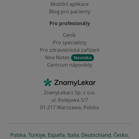
Mobilní aplikace
Blog pro pacienty
Pro profesionály
Ceník
Pro specialisty
Pro zdravotnická zařízení
Noa Notes
Novinka
Centrum nápovědy
Kontakt
ZnamyLekar - Hlavní stránka
ZnanyLekarz Sp. z o.o.
ul. Kolejowa 5/7
01-217 Warszawa, Polska
se otevře v nové záložce
se otevře v nové záložce
se otevře v nové záložce
se otevře v nové záložce
se otevře v 
se o
Polska
,
Türkiye
,
España
,
Italia
,
Deutschland
,
Česko
,