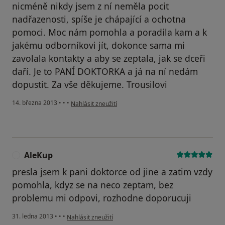
nicméně nikdy jsem z ní neměla pocit
nadřazenosti, spíše je chápající a ochotna
pomoci. Moc nám pomohla a poradila kam a k
jakému odborníkovi jít, dokonce sama mi
zavolala kontakty a aby se zeptala, jak se dceři
daří. Je to PANÍ DOKTORKA a já na ní nedám
dopustit. Za vše děkujeme. Trousilovi
podle názoru uživatele Váš účet byl odstraněn
14. března 2013
•
•
•
Nahlásit zneužití
AleKup
A
presla jsem k pani doktorce od jine a zatim vzdy
pomohla, kdyz se na neco zeptam, bez
problemu mi odpovi, rozhodne doporucuji
podle názoru uživatele AleKup
31. ledna 2013
•
•
•
Nahlásit zneužití