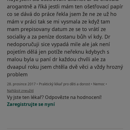
arogantně a říká jestli mám ten ošetřovací papír
co se dává do práce řekla jsem že ne ze už ho
mám v práci tak se mi vysmala ze když tam
mam prepisovany datum ze se to vrátí ze
socialky a za peníze dostanu bůh ví kdy. Dr
nedoporučuji sice vypadá mile ale jak není
pojetím dělá jen potíže neřeknu kdybych s
malou byla u paní dr každou chvíli ale za
dvaapul roku jsem chtěla dvě věci a vždy hrozný
problem
28. prosince 2017
•
Praktický lékař pro děti a dorost
•
Nemoc
•
podle názoru uživatele Váš účet byl odstraněn
Nahlásit zneužití
Vy jste ten lékař? Odpovězte na hodnocení!
Zaregistrujte se nyní