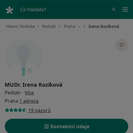
Hla
Co hledáte?
Hlavní Stránka
Pediatr
Praha
Irena Kozíková
Změna města
MUDr.
Irena Kozíková
o specializacích
Pediatr
·
Více
Praha
1 adresa
19 názorů
Kontaktní údaje