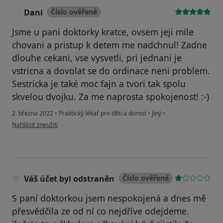
Dani
Číslo ověřené
D
Jsme u pani doktorky kratce, ovsem jeji mile
chovani a pristup k detem me nadchnul! Zadne
dlouhe cekani, vse vysvetli, pri jednani je
vstricna a dovolat se do ordinace neni problem.
Sestricka je také moc fajn a tvori tak spolu
skvelou dvojku. Za me naprosta spokojenost! :-)
2. března 2022
•
Praktický lékař pro děti a dorost
•
Jiný
•
podle názoru uživatele Dani
Nahlásit zneužití
Váš účet byl odstraněn
Číslo ověřené
S paní doktorkou jsem nespokojená a dnes mě
přesvědčila ze od ní co nejdříve odejdeme.