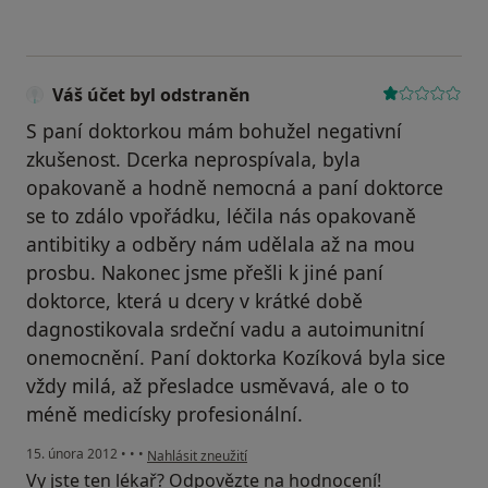
Váš účet byl odstraněn
S paní doktorkou mám bohužel negativní
zkušenost. Dcerka neprospívala, byla
opakovaně a hodně nemocná a paní doktorce
se to zdálo vpořádku, léčila nás opakovaně
antibitiky a odběry nám udělala až na mou
prosbu. Nakonec jsme přešli k jiné paní
doktorce, která u dcery v krátké době
dagnostikovala srdeční vadu a autoimunitní
onemocnění. Paní doktorka Kozíková byla sice
vždy milá, až přesladce usměvavá, ale o to
méně medicísky profesionální.
podle názoru uživatele Váš účet byl odstraněn
15. února 2012
•
•
•
Nahlásit zneužití
Vy jste ten lékař? Odpovězte na hodnocení!