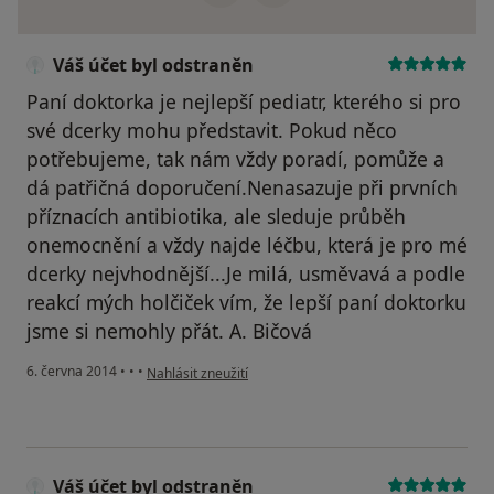
Váš účet byl odstraněn
Paní doktorka je nejlepší pediatr, kterého si pro
své dcerky mohu představit. Pokud něco
potřebujeme, tak nám vždy poradí, pomůže a
dá patřičná doporučení.Nenasazuje při prvních
příznacích antibiotika, ale sleduje průběh
onemocnění a vždy najde léčbu, která je pro mé
dcerky nejvhodnější...Je milá, usměvavá a podle
reakcí mých holčiček vím, že lepší paní doktorku
jsme si nemohly přát. A. Bičová
podle názoru uživatele Váš účet byl odstraněn
6. června 2014
•
•
•
Nahlásit zneužití
Váš účet byl odstraněn