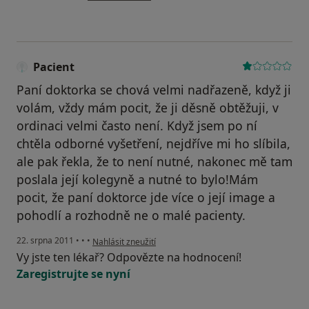
Pacient
Paní doktorka se chová velmi nadřazeně, když ji
volám, vždy mám pocit, že ji děsně obtěžuji, v
ordinaci velmi často není. Když jsem po ní
chtěla odborné vyšetření, nejdříve mi ho slíbila,
ale pak řekla, že to není nutné, nakonec mě tam
poslala její kolegyně a nutné to bylo!Mám
pocit, že paní doktorce jde více o její image a
pohodlí a rozhodně ne o malé pacienty.
podle názoru uživatele Pacient
22. srpna 2011
•
•
•
Nahlásit zneužití
Vy jste ten lékař? Odpovězte na hodnocení!
Zaregistrujte se nyní