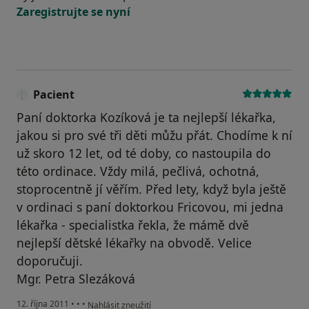
Zaregistrujte se nyní
Pacient
Paní doktorka Kozíková je ta nejlepší lékařka,
jakou si pro své tři děti můžu přát. Chodíme k ní
už skoro 12 let, od té doby, co nastoupila do
této ordinace. Vždy milá, pečlivá, ochotná,
stoprocentně jí věřím. Před lety, když byla ještě
v ordinaci s paní doktorkou Fricovou, mi jedna
lékařka - specialistka řekla, že mámě dvě
nejlepší dětské lékařky na obvodě. Velice
doporučuji.
Mgr. Petra Slezáková
podle názoru uživatele Pacient
12. října 2011
•
•
•
Nahlásit zneužití