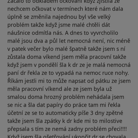
Začalo to odkladem očkování když zjistila že
nechcem očkovat v termínech které nám dala
úplně se změnila najednou byl vše velký
problém takže když jsme malé chtěli dát
náušnice odmítla nás. A dnes to vyvrcholilo
malé jsou dva a půl let nemocná není, nic méně
v patek večer bylo malé špatně takže jsem s ní
zůstala doma víkend jsem měla pracovní takže
když jsem v pondělí šla k dr ze je malá nemocná
paní dr řekla ze to vypadá na nemoc ruce nohy.
Říkám jestli mi to může napsat od pátku ze jsem
měla pracovní víkend ale ze jsem byla už
smalou doma hrozný problém nehádala jsem
se nic a šla dat papíry do práce tam mi řekla
účetní ze se to automaticky píše 3 dny zpětné
takže jsem šla zpátky k dr kde mi to milostive
přepsala s tím ze nemá zadny problém přeci!!!!
Když jsem šla ošetřování ukončit dr se chovala