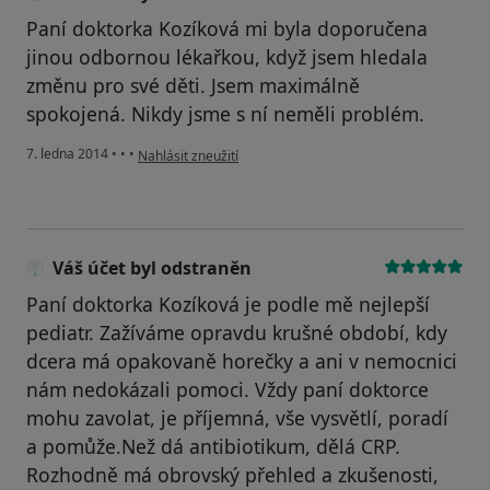
Paní doktorka Kozíková mi byla doporučena
jinou odbornou lékařkou, když jsem hledala
změnu pro své děti. Jsem maximálně
spokojená. Nikdy jsme s ní neměli problém.
podle názoru uživatele Váš účet byl odstraněn
7. ledna 2014
•
•
•
Nahlásit zneužití
Váš účet byl odstraněn
Paní doktorka Kozíková je podle mě nejlepší
pediatr. Zažíváme opravdu krušné období, kdy
dcera má opakovaně horečky a ani v nemocnici
nám nedokázali pomoci. Vždy paní doktorce
mohu zavolat, je příjemná, vše vysvětlí, poradí
a pomůže.Než dá antibiotikum, dělá CRP.
Rozhodně má obrovský přehled a zkušenosti,