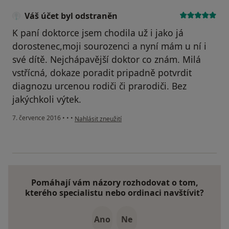
Váš účet byl odstraněn
K paní doktorce jsem chodila už i jako já
dorostenec,moji sourozenci a nyní mám u ní i
své dítě. Nejchápavější doktor co znám. Milá
vstřícná, dokaze poradit pripadně potvrdit
diagnozu urcenou rodiči či prarodiči. Bez
jakýchkoli výtek.
podle názoru uživatele Váš účet byl odstraněn
7. července 2016
•
•
•
Nahlásit zneužití
Pomáhají vám názory rozhodovat o tom,
kterého specialistu nebo ordinaci navštívit?
Ano
Ne