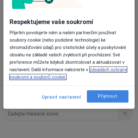
Respektujeme vaše soukromí
19 názorů
Přijetím povolujete nám a našim partnerům používat
soubory cookie (nebo podobné technologie) ke
Recenze pacientů jsou pro nás důležité.
shromažďování údajů pro statistické účely a poskytování
Specialisté nemají možnost zaplatit za
obsahu na základě vašich zvyklostí při procházení. Své
odstranění nebo změnu recenze pacienta.
preference můžete kdykoli zkontrolovat a aktualizovat v
Další informace o názorech
Další informace.
nastavení. Další informace naleznete v
zásadách ochrany
soukromí a souborů cookie.
Přijmout
Upravit nastavení
Hledejte v názorech