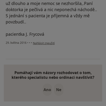
už dlouho a moje nemoc se nezhoršila,.Paní
doktorka je pečlivá a nic neponechá náchodě..
S jednání s pacienta je příjemná a vždy mě
povzbudí..
pacientka J. Frycová
podle názoru uživatele Váš účet byl odstraněn
29. května 2016
•
•
•
Nahlásit zneužití
Pomáhají vám názory rozhodovat o tom,
kterého specialistu nebo ordinaci navštívit?
Ano
Ne