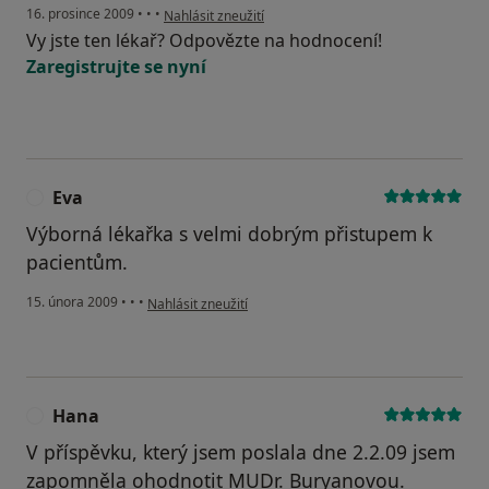
podle názoru uživatele Pacient
16. prosince 2009
•
•
•
Nahlásit zneužití
Vy jste ten lékař? Odpovězte na hodnocení!
Zaregistrujte se nyní
Eva
E
Výborná lékařka s velmi dobrým přistupem k
pacientům.
podle názoru uživatele Eva
15. února 2009
•
•
•
Nahlásit zneužití
Hana
H
V příspěvku, který jsem poslala dne 2.2.09 jsem
zapomněla ohodnotit MUDr. Buryanovou.