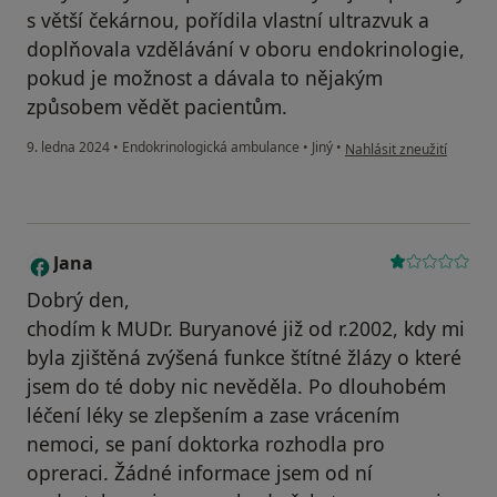
s větší čekárnou, pořídila vlastní ultrazvuk a
doplňovala vzdělávání v oboru endokrinologie,
pokud je možnost a dávala to nějakým
způsobem vědět pacientům.
podle názoru uživatele 
9. ledna 2024
•
Endokrinologická ambulance
•
Jiný
•
Nahlásit zneužití
Jana
J
Dobrý den,
chodím k MUDr. Buryanové již od r.2002, kdy mi
byla zjištěná zvýšená funkce štítné žlázy o které
jsem do té doby nic nevěděla. Po dlouhobém
léčení léky se zlepšením a zase vrácením
nemoci, se paní doktorka rozhodla pro
opreraci. Žádné informace jsem od ní