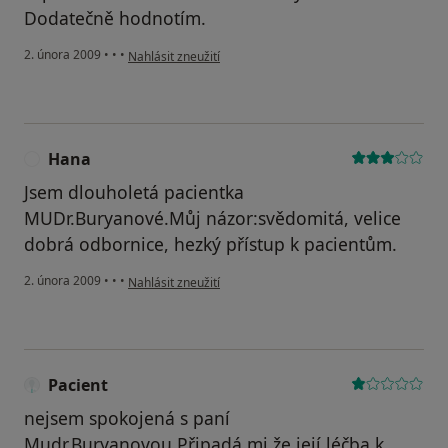
Dodatečně hodnotím.
podle názoru uživatele Hana
2. února 2009
•
•
•
Nahlásit zneužití
Hana
H
Jsem dlouholetá pacientka
MUDr.Buryanové.Můj názor:svědomitá, velice
dobrá odbornice, hezký přístup k pacientům.
podle názoru uživatele Hana
2. února 2009
•
•
•
Nahlásit zneužití
Pacient
nejsem spokojená s paní
Mudr.Buryanovou.Připadá mi,že její léčba k