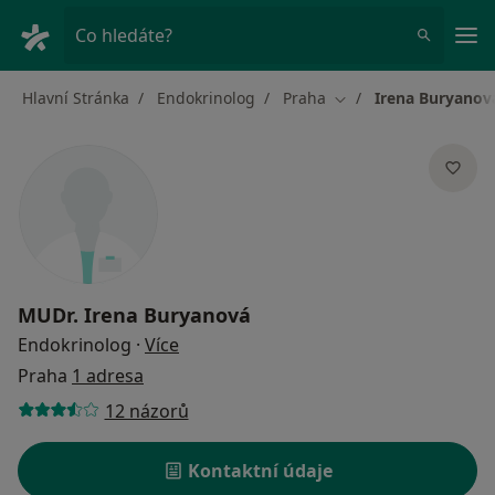
Hla
Co hledáte?
Hlavní Stránka
Endokrinolog
Praha
Irena Buryanov
Změna města
MUDr.
Irena Buryanová
o specializacích
Endokrinolog
·
Více
Praha
1 adresa
12 názorů
Kontaktní údaje