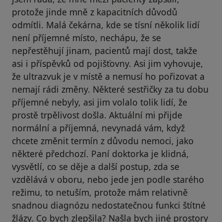
protože jinde mně z kapacitních důvodů
odmítli. Malá čekárna, kde se tísní několik lidí
není příjemné místo, nechápu, že se
nepřestěhují jinam, pacientů mají dost, takže
asi i příspěvků od pojišťovny. Asi jim vyhovuje,
že ultrazvuk je v místě a nemusí ho pořizovat a
nemají rádi změny. Některé sestřičky za tu dobu
příjemné nebyly, asi jim volalo tolik lidí, že
prostě trpělivost došla. Aktuální mi přijde
normální a příjemná, nevynadá vám, když
chcete změnit termín z důvodu nemoci, jako
některé předchozí. Paní doktorka je klidná,
vysvětlí, co se děje a další postup, zda se
vzdělává v oboru, nebo jede jen podle starého
režimu, to netuším, protože mám relativně
snadnou diagnózu nedostatečnou funkci štítné
žlázy. Co bych zlepšila? Našla bych jiné prostory