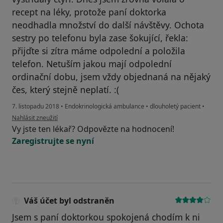
recept na léky, protože paní doktorka
neodhadla množství do další návštěvy. Ochota
sestry po telefonu byla zase šokující, řekla:
přijďte si zítra máme odpolední a položila
telefon. Netuším jakou mají odpolední
ordinační dobu, jsem vždy objednaná na nějaký
čes, který stejně neplatí. :(
7. listopadu 2018
•
Endokrinologická ambulance
•
dlouholetý pacient
•
podle názoru uživatele Jana
Nahlásit zneužití
Vy jste ten lékař? Odpovězte na hodnocení!
Zaregistrujte se nyní
Váš účet byl odstraněn
Jsem s paní doktorkou spokojená chodím k ni