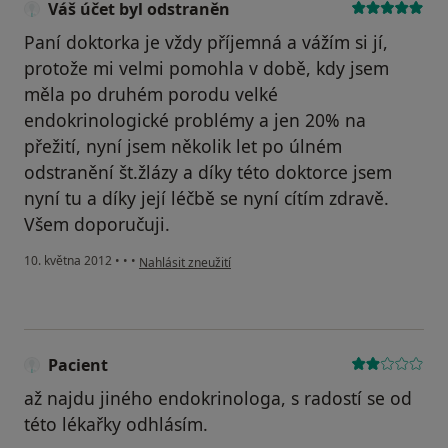
Váš účet byl odstraněn
Paní doktorka je vždy příjemná a vážím si jí,
protože mi velmi pomohla v době, kdy jsem
měla po druhém porodu velké
endokrinologické problémy a jen 20% na
přežití, nyní jsem několik let po úlném
odstranění št.žlázy a díky této doktorce jsem
nyní tu a díky její léčbě se nyní cítím zdravě.
Všem doporučuji.
podle názoru uživatele Váš účet byl odstraněn
10. května 2012
•
•
•
Nahlásit zneužití
Pacient
až najdu jiného endokrinologa, s radostí se od
této lékařky odhlásím.