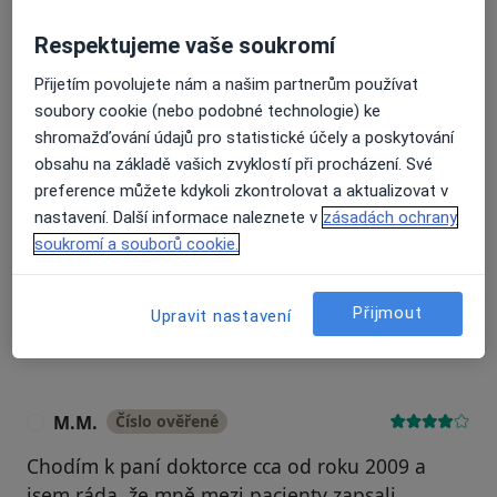
Respektujeme vaše soukromí
Recenze pacientů jsou pro nás důležité.
Přijetím povolujete nám a našim partnerům používat
Specialisté nemají možnost zaplatit za
soubory cookie (nebo podobné technologie) ke
odstranění nebo změnu recenze pacienta.
Další informace o názorech
shromažďování údajů pro statistické účely a poskytování
Další informace.
obsahu na základě vašich zvyklostí při procházení. Své
preference můžete kdykoli zkontrolovat a aktualizovat v
nastavení. Další informace naleznete v
zásadách ochrany
soukromí a souborů cookie.
Hledejte v názorech
Přijmout
Upravit nastavení
M.M.
Číslo ověřené
M
Chodím k paní doktorce cca od roku 2009 a
jsem ráda, že mně mezi pacienty zapsali,