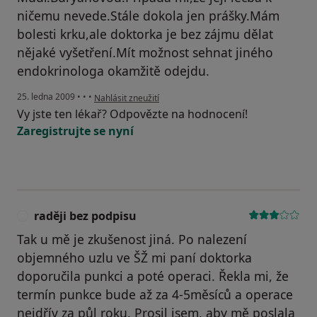
ničemu nevede.Stále dokola jen prášky.Mám
bolesti krku,ale doktorka je bez zájmu dělat
nějaké vyšetření.Mít možnost sehnat jiného
endokrinologa okamžitě odejdu.
podle názoru uživatele Pacient
25. ledna 2009
•
•
•
Nahlásit zneužití
Vy jste ten lékař? Odpovězte na hodnocení!
Zaregistrujte se nyní
raději bez podpisu
R
Tak u mě je zkušenost jiná. Po nalezení
objemného uzlu ve ŠŽ mi paní doktorka
doporučila punkci a poté operaci. Řekla mi, že
termín punkce bude až za 4-5měsíců a operace
nejdřív za půl roku. Prosil jsem, aby mě poslala