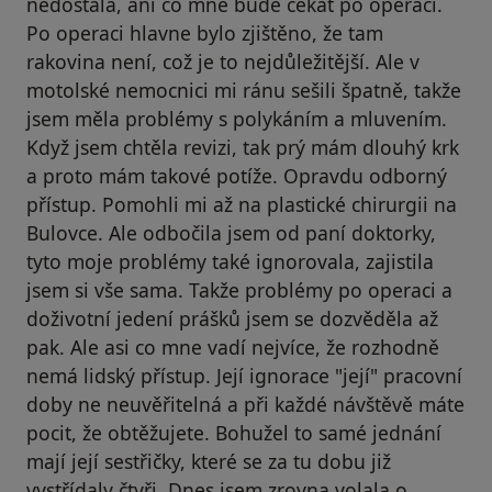
nedostala, ani co mne bude čekat po operaci.
Po operaci hlavne bylo zjištěno, že tam
rakovina není, což je to nejdůležitější. Ale v
motolské nemocnici mi ránu sešili špatně, takže
jsem měla problémy s polykáním a mluvením.
Když jsem chtěla revizi, tak prý mám dlouhý krk
a proto mám takové potíže. Opravdu odborný
přístup. Pomohli mi až na plastické chirurgii na
Bulovce. Ale odbočila jsem od paní doktorky,
tyto moje problémy také ignorovala, zajistila
jsem si vše sama. Takže problémy po operaci a
doživotní jedení prášků jsem se dozvěděla až
pak. Ale asi co mne vadí nejvíce, že rozhodně
nemá lidský přístup. Její ignorace "její" pracovní
doby ne neuvěřitelná a při každé návštěvě máte
pocit, že obtěžujete. Bohužel to samé jednání
mají její sestřičky, které se za tu dobu již
vystřídaly čtyři. Dnes jsem zrovna volala o