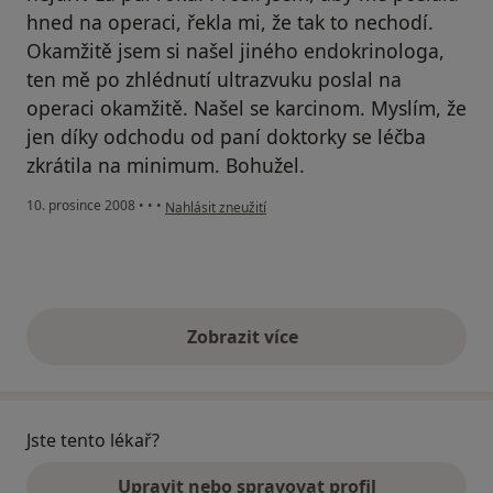
hned na operaci, řekla mi, že tak to nechodí.
Okamžitě jsem si našel jiného endokrinologa,
ten mě po zhlédnutí ultrazvuku poslal na
operaci okamžitě. Našel se karcinom. Myslím, že
jen díky odchodu od paní doktorky se léčba
zkrátila na minimum. Bohužel.
podle názoru uživatele raději bez podpisu
10. prosince 2008
•
•
•
Nahlásit zneužití
Zobrazit více
výše uvedené názory
Jste tento lékař?
Upravit nebo spravovat profil