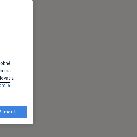
dobné
ahu na
lovat a
omí a
řijmout