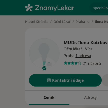
specializ
Hlavní Stránka
Oční Lékař
Praha
Ilona K
Změna měst
MUDr.
Ilona Kotrbov
o specia
Oční lékař
·
Více
Praha
1 adresa
21 názorů
Kontaktní údaje
Ceník
Adresy