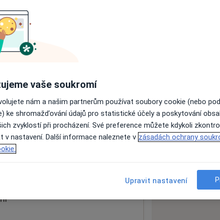
ách nejsou k dispozici
ádné informace o svých službách.
ujeme vaše soukromí
ovolujete nám a našim partnerům používat soubory cookie (nebo po
e) ke shromažďování údajů pro statistické účely a poskytování obs
ich zvyklostí při procházení. Své preference můžete kdykoli zkontro
t.čoček
t v nastavení. Další informace naleznete v
zásadách ochrany soukr
okie.
 mapu
 otevře v nové záložce
P
Upravit nastavení
ní