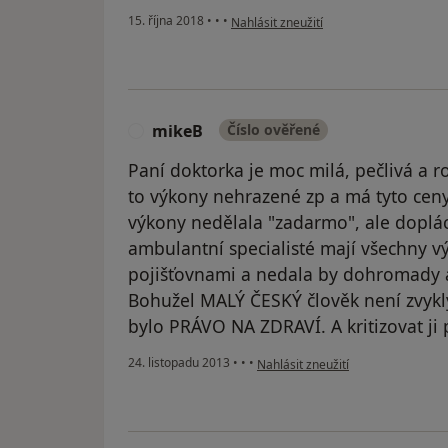
podle názoru uživatele Váš účet byl od
15. října 2018
•
•
•
Nahlásit zneužití
mikeB
Číslo ověřené
M
Paní doktorka je moc milá, pečlivá a r
to výkony nehrazené zp a má tyto ceny 
výkony nedělala "zadarmo", ale dopláce
ambulantní specialisté mají všechny v
pojišťovnami a nedala by dohromady an
Bohužel MALÝ ČESKÝ člověk není zvyklý 
bylo PRÁVO NA ZDRAVÍ. A kritizovat ji
podle názoru uživatele mikeB
24. listopadu 2013
•
•
•
Nahlásit zneužití