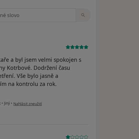
zorech
kaře a byl jsem velmi spokojen s
ony Kotrbové. Dodržení času
tření. Vše bylo jasně a
tím na kontrolu za rok.
podle názoru uživatele Rostislav Krejcar
k
•
Jiný
•
Nahlásit zneužití