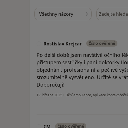
Hledejte v ná
Rostislav Krejcar
Číslo ověřené
R
Po delší době jsem navštívil očního lé
přístupem sestřičky i paní doktorky Il
objednání, profesionální a pečlivé vyše
srozumitelně vysvětleno. Určitě se vrá
Doporučuji!
19. března 2025
•
Oční ambulance, aplikace kontakt.čoče
CM
Číslo ověřené
C