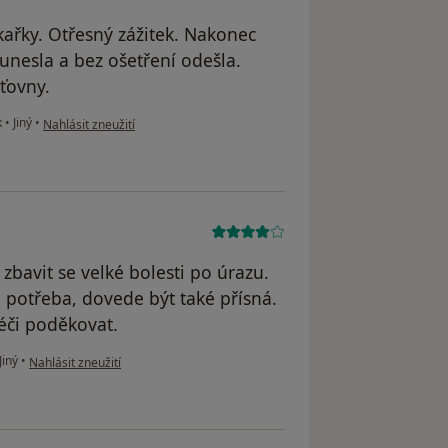
ékařky. Otřesný zážitek. Nakonec
unesla a bez ošetření odešla.
šťovny.
podle názoru uživatele CM
k
•
Jiný
•
Nahlásit zneužití
bavit se velké bolesti po úrazu.
e potřeba, dovede být také přísná.
péči poděkovat.
podle názoru uživatele Marcela Jánská
Jiný
•
Nahlásit zneužití