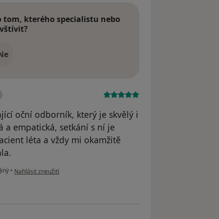
tom, kterého specialistu nebo
vštívit?
Ne
ící oční odborník, který je skvělý i
 a empatická, setkání s ní je
pacient léta a vždy mi okamžitě
la.
podle názoru uživatele Ing Bohumila Králová
Jiný
•
Nahlásit zneužití