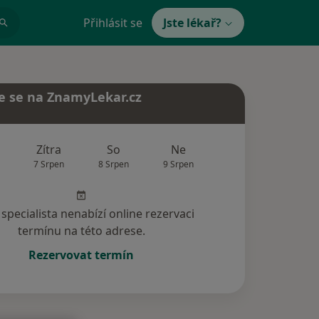
Přihlásit se
Jste lékař?
e se na ZnamyLekar.cz
Zítra
So
Ne
Po
Út
7 Srpen
8 Srpen
9 Srpen
10 Srpen
11 Srp
specialista nenabízí online rezervaci
termínu na této adrese.
Rezervovat termín