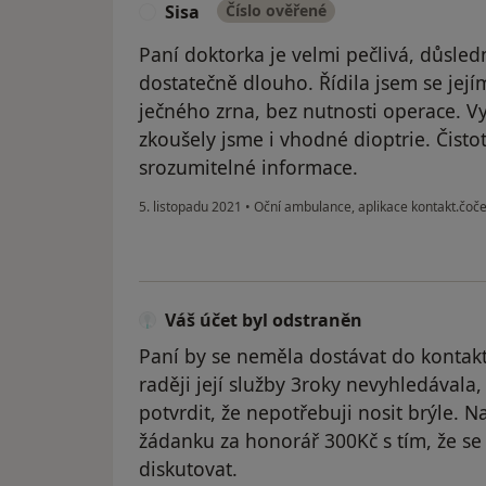
Sisa
Číslo ověřené
S
Paní doktorka je velmi pečlivá, důsled
dostatečně dlouho. Řídila jsem se její
ječného zrna, bez nutnosti operace. Vy
zkoušely jsme i vhodné dioptrie. Čisto
srozumitelné informace.
5. listopadu 2021
•
Oční ambulance, aplikace kontakt.čoč
Váš účet byl odstraněn
Paní by se neměla dostávat do kontakt
raději její služby 3roky nevyhledával
potvrdit, že nepotřebuji nosit brýle.
žádanku za honorář 300Kč s tím, že 
diskutovat.