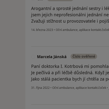
Arogantní a sprosté jednání sestry i l
jsem jejich neprofesionálni jednání ne
Zvažuji stížnost u provozovatele i poji
14. března 2023
•
Oční ambulance, aplikace kontakt.čoče
Marcela Jánská
Číslo ověřené
M
Paní doktorka I. Kotrbová mi pomohla z
Je pečlivá a při léčbě důsledná. Když j
Jako stálá pacientka bych jí chtěla za 
31. října 2022
•
Oční ambulance, aplikace kontakt.čoček
•