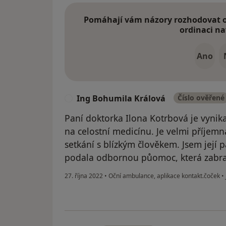
Pomáhají vám názory rozhodovat o 
ordinaci na
Ano
Ing Bohumila Králová
Číslo ověřené
I
Paní doktorka Ilona Kotrbová je vynikaj
na celostní medicínu. Je velmi příjemná
setkání s blízkým člověkem. Jsem její 
podala odbornou půomoc, která zabra
27. října 2022
•
Oční ambulance, aplikace kontakt.čoček
•