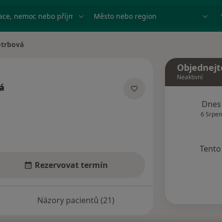
ace, nemoc nebo příjmení
Město nebo region
otrbová
a
Objednejt
Neaktivní
á
lizacích
Dnes
6 Srpen
Tento 
Rezervovat termín
Názory pacientů (21)