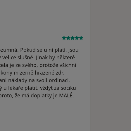
straněn
ozumná. Pokud se u ní platí, jsou
velice slušné. Jinak by některé
la je ze svého, protože všichni
ýkony mizerně hrazené zdr.
i náklady na svoji ordinaci.
u lékaře platit, vždyť za sociku
 proto, že má doplatky je MALÉ.