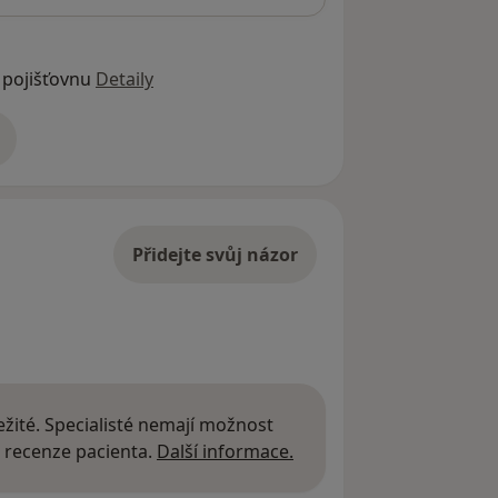
 pojišťovnu
Detaily
adrese
Přidejte svůj názor
žité. Specialisté nemají možnost
Další informace o názor
 recenze pacienta.
Další informace.