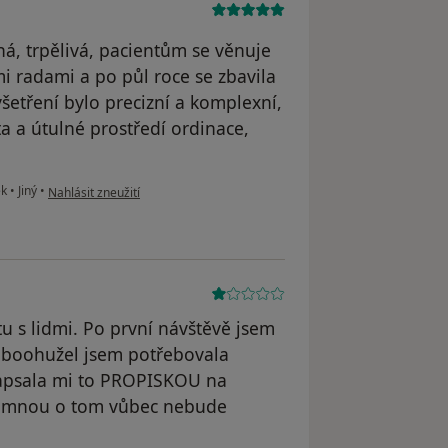
ná, trpělivá, pacientům se věnuje
mi radami a po půl roce se zbavila
šetření bylo precizní a komplexní,
ta a útulné prostředí ordinace,
podle názoru uživatele Sisa
ek
•
Jiný
•
Nahlásit zneužití
u s lidmi. Po první návštěvě jsem
a, boohužel jsem potřebovala
 Napsala mi to PROPISKOU na
se mnou o tom vůbec nebude