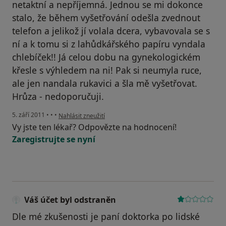
netaktní a nepříjemná. Jednou se mi dokonce
stalo, že během vyšetřování odešla zvednout
telefon a jelikož jí volala dcera, vybavovala se s
ní a k tomu si z lahůdkářského papíru vyndala
chlebíček!! Já celou dobu na gynekologickém
křesle s výhledem na ni! Pak si neumyla ruce,
ale jen nandala rukavici a šla mě vyšetřovat.
Hrůza - nedoporučuji.
podle názoru uživatele Váš účet byl odstraněn
5. září 2011
•
•
•
Nahlásit zneužití
Vy jste ten lékař? Odpovězte na hodnocení!
Zaregistrujte se nyní
Váš účet byl odstraněn
Dle mé zkušenosti je paní doktorka po lidské