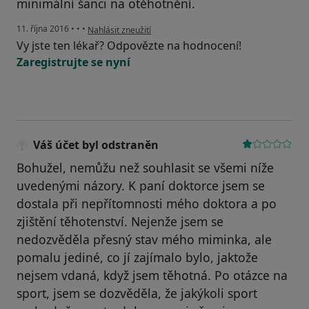
minimální šanci na otěhotnění.
podle názoru uživatele Váš účet byl odstraněn
11. října 2016
•
•
•
Nahlásit zneužití
Vy jste ten lékař? Odpovězte na hodnocení!
Zaregistrujte se nyní
Váš účet byl odstraněn
Bohužel, nemůžu než souhlasit se všemi níže
uvedenými názory. K paní doktorce jsem se
dostala při nepřítomnosti mého doktora a po
zjištění těhotenství. Nejenže jsem se
nedozvěděla přesný stav mého miminka, ale
pomalu jediné, co jí zajímalo bylo, jaktože
nejsem vdaná, když jsem těhotná. Po otázce na
sport, jsem se dozvěděla, že jakýkoli sport