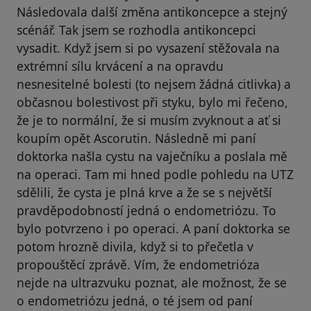
Následovala další změna antikoncepce a stejný
scénář. Tak jsem se rozhodla antikoncepci
vysadit. Když jsem si po vysazení stěžovala na
extrémní sílu krvácení a na opravdu
nesnesitelné bolesti (to nejsem žádná citlivka) a
občasnou bolestivost při styku, bylo mi řečeno,
že je to normální, že si musím zvyknout a ať si
koupím opět Ascorutin. Následně mi paní
doktorka našla cystu na vaječníku a poslala mě
na operaci. Tam mi hned podle pohledu na UTZ
sdělili, že cysta je plná krve a že se s největší
pravděpodobností jedná o endometriózu. To
bylo potvrzeno i po operaci. A paní doktorka se
potom hrozně divila, když si to přečetla v
propouštěcí zprávě. Vím, že endometrióza
nejde na ultrazvuku poznat, ale možnost, že se
o endometriózu jedná, o té jsem od paní