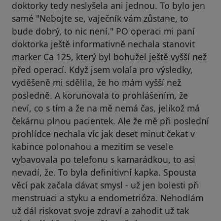
doktorky tedy neslyšela ani jednou. To bylo jen
samé "Nebojte se, vaječník vám zůstane, to
bude dobrý, to nic není." PO operaci mi paní
doktorka ještě informativně nechala stanovit
marker Ca 125, který byl bohužel ještě vyšší než
před operací. Když jsem volala pro výsledky,
vyděšeně mi sdělila, že ho mám vyšší než
posledně. A korunovala to prohlášením, že
neví, co s tím a že na mě nemá čas, jelikož má
čekárnu plnou pacientek. Ale že mě při poslední
prohlídce nechala víc jak deset minut čekat v
kabince polonahou a mezitím se vesele
vybavovala po telefonu s kamarádkou, to asi
nevadí, že. To byla definitivní kapka. Spousta
věcí pak začala dávat smysl - už jen bolesti při
menstruaci a styku a endometrióza. Nehodlám
už dál riskovat svoje zdraví a zahodit už tak