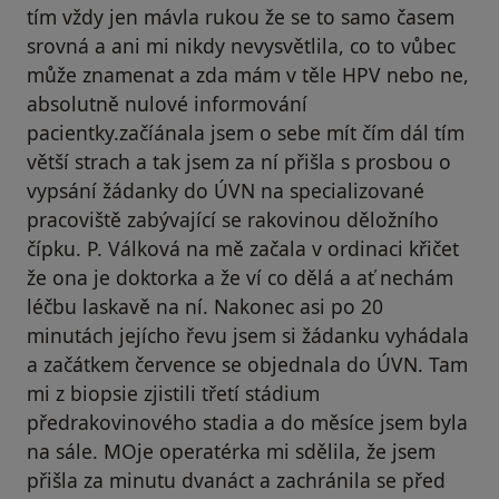
tím vždy jen mávla rukou že se to samo časem
srovná a ani mi nikdy nevysvětlila, co to vůbec
může znamenat a zda mám v těle HPV nebo ne,
absolutně nulové informování
pacientky.začíánala jsem o sebe mít čím dál tím
větší strach a tak jsem za ní přišla s prosbou o
vypsání žádanky do ÚVN na specializované
pracoviště zabývající se rakovinou děložního
čípku. P. Válková na mě začala v ordinaci křičet
že ona je doktorka a že ví co dělá a ať nechám
léčbu laskavě na ní. Nakonec asi po 20
minutách jejícho řevu jsem si žádanku vyhádala
a začátkem července se objednala do ÚVN. Tam
mi z biopsie zjistili třetí stádium
předrakovinového stadia a do měsíce jsem byla
na sále. MOje operatérka mi sdělila, že jsem
přišla za minutu dvanáct a zachránila se před