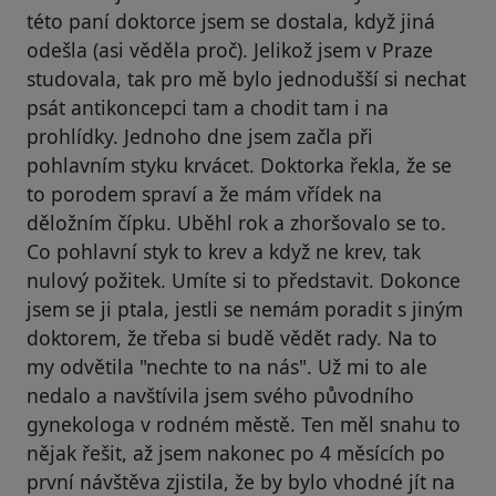
této paní doktorce jsem se dostala, když jiná
odešla (asi věděla proč). Jelikož jsem v Praze
studovala, tak pro mě bylo jednodušší si nechat
psát antikoncepci tam a chodit tam i na
prohlídky. Jednoho dne jsem začla při
pohlavním styku krvácet. Doktorka řekla, že se
to porodem spraví a že mám vřídek na
děložním čípku. Uběhl rok a zhoršovalo se to.
Co pohlavní styk to krev a když ne krev, tak
nulový požitek. Umíte si to představit. Dokonce
jsem se ji ptala, jestli se nemám poradit s jiným
doktorem, že třeba si budě vědět rady. Na to
my odvětila "nechte to na nás". Už mi to ale
nedalo a navštívila jsem svého původního
gynekologa v rodném městě. Ten měl snahu to
nějak řešit, až jsem nakonec po 4 měsících po
první návštěva zjistila, že by bylo vhodné jít na