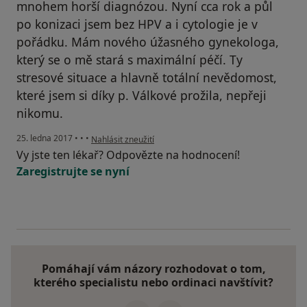
mnohem horší diagnózou. Nyní cca rok a půl
po konizaci jsem bez HPV a i cytologie je v
pořádku. Mám nového úžasného gynekologa,
který se o mě stará s maximální péčí. Ty
stresové situace a hlavně totální nevědomost,
které jsem si díky p. Válkové prožila, nepřeji
nikomu.
podle názoru uživatele Váš účet byl odstraněn
25. ledna 2017
•
•
•
Nahlásit zneužití
Vy jste ten lékař? Odpovězte na hodnocení!
Zaregistrujte se nyní
Pomáhají vám názory rozhodovat o tom,
kterého specialistu nebo ordinaci navštívit?