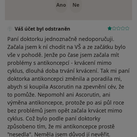
Ano
Ne
Váš účet byl odstraněn
Paní doktorku jednoznačně nedoporučuji.
Začala jsem k ní chodit na VŠ a ze začátku bylo
vše v pohodě. Jenže po čase jsem začala mít
problémy s antikoncepcí - krvácení mimo
cyklus, dlouhá doba trvání krvácení. Tak mi paní
doktorka antikoncepci změnila a poradila mi,
abych si koupila Ascorutin na zpevnění cév, že
to pomůže. Nepomohl ani Ascorutin, ani
výměna antikoncepce, protože po asi půl roce
bez problémů jsem opět začala krvácet mimo
cyklus. Což bylo podle paní doktorky
způsobeno tím, že mi antikoncepce prostě
"nesedla". Neměla jsem důvod jí nevěřit.