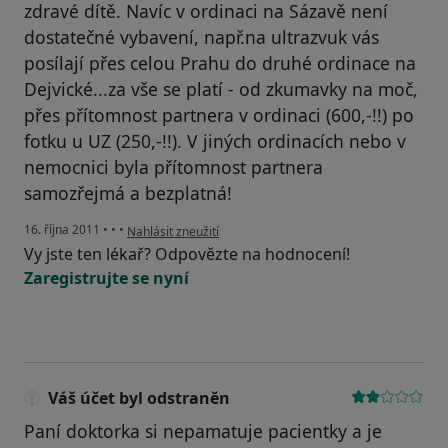
zdravé dítě. Navíc v ordinaci na Sázavě není
dostatečné vybavení, např.na ultrazvuk vás
posílají přes celou Prahu do druhé ordinace na
Dejvické...za vše se platí - od zkumavky na moč,
přes přítomnost partnera v ordinaci (600,-!!) po
fotku u UZ (250,-!!). V jiných ordinacích nebo v
nemocnici byla přítomnost partnera
samozřejmá a bezplatná!
podle názoru uživatele Váš účet byl odstraněn
16. října 2011
•
•
•
Nahlásit zneužití
Vy jste ten lékař? Odpovězte na hodnocení!
Zaregistrujte se nyní
Váš účet byl odstraněn
Paní doktorka si nepamatuje pacientky a je