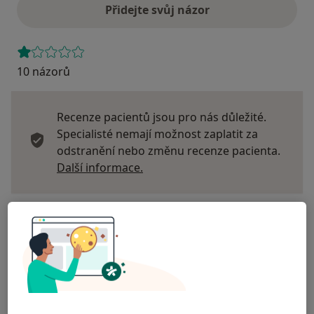
Přidejte svůj názor
10 názorů
Recenze pacientů jsou pro nás důležité.
Specialisté nemají možnost zaplatit za
odstranění nebo změnu recenze pacienta.
Další informace o názorech
Další informace.
Hledejte v názorech