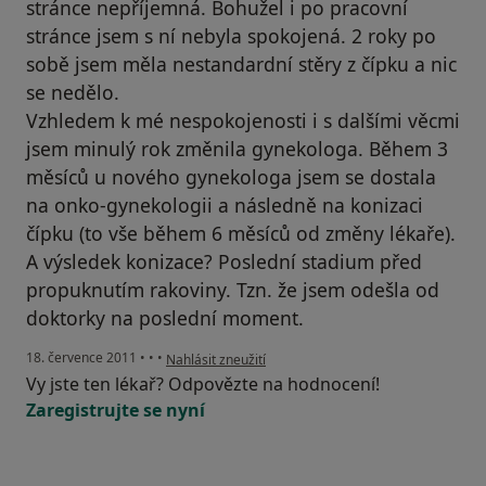
stránce nepříjemná. Bohužel i po pracovní
stránce jsem s ní nebyla spokojená. 2 roky po
sobě jsem měla nestandardní stěry z čípku a nic
se nedělo.
Vzhledem k mé nespokojenosti i s dalšími věcmi
jsem minulý rok změnila gynekologa. Během 3
měsíců u nového gynekologa jsem se dostala
na onko-gynekologii a následně na konizaci
čípku (to vše během 6 měsíců od změny lékaře).
A výsledek konizace? Poslední stadium před
propuknutím rakoviny. Tzn. že jsem odešla od
doktorky na poslední moment.
podle názoru uživatele Váš účet byl odstraněn
18. července 2011
•
•
•
Nahlásit zneužití
Vy jste ten lékař? Odpovězte na hodnocení!
Zaregistrujte se nyní