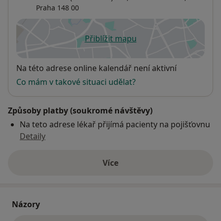
Praha
148 00
Přiblížit mapu
se otevře v nové záložce
Dostupnost
Na této adrese online kalendář není aktivní
Co mám v takové situaci udělat?
Způsoby platby (soukromé návštěvy)
Na teto adrese lékař přijímá pacienty na pojišťovnu
Detaily
Více
o adrese
Názory