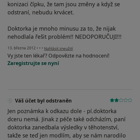
konizaci čípku, že tam jsou změny a když se
odstraní, nebudu krvácet.
Doktorka je mnoho minusu za to, že nijak
nehodlala řešit problém!! NEDOPORUČUJI!!!
podle názoru uživatele Váš účet byl odstraněn
13. března 2012
•
•
•
Nahlásit zneužití
Vy jste ten lékař? Odpovězte na hodnocení!
Zaregistrujte se nyní
Váš účet byl odstraněn
Jen poznámka k odkazu dole - pí.doktorka
dceru nemá. Jinak z péče také odcházím, paní
doktorka zanedbala výsledky v těhotenství,
takže se teď jen modlím, aby se nám narodilo