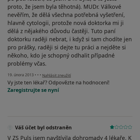
proto, že jsem byla těhotná). MUDr. Válkové
nevěřím, že dělá všechna potřebná vyšetření,
hlavně cytologii, protože nová doktorka mi ji
dělá z nějakého důvodu častěji. Tuto paní
doktorku raději nebrat, i když si tam chodíte jen
pro prášky, raději si dejte tu práci a nejděte si
někoho, kdo je schopný odhalit případné
problémy včas.
podle názoru uživatele Váš účet byl odstraněn
19. února 2013
•
•
•
Nahlásit zneužití
Vy jste ten lékař? Odpovězte na hodnocení!
Zaregistrujte se nyní
Váš účet byl odstraněn
V ZS Puls jsem navštívila dohromady 4 lékaře. K