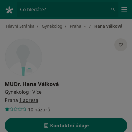
Hla
Co hledáte?
Hlavní Stránka
Gynekolog
Praha
Hana Válková
Změna města
MUDr.
Hana Válková
o specializacích
Gynekolog
·
Více
Praha
1 adresa
10 názorů
Kontaktní údaje