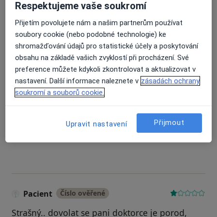
Respektujeme vaše soukromí
Pacient
Číslo ověřené
P
Přijetím povolujete nám a našim partnerům používat
soubory cookie (nebo podobné technologie) ke
Paní doktorka je prostě hrůza, pokud jste
shromažďování údajů pro statistické účely a poskytování
těhotná, v žádném případě k ní nechoďte, může
obsahu na základě vašich zvyklostí při procházení. Své
způsobit krvácení, ať se děje cokoliv, na dítě se
preference můžete kdykoli zkontrolovat a aktualizovat v
nepodívá a hned ho pošle do nemocnice,
nastavení. Další informace naleznete v
zásadách ochrany
hrůza, poradna ne, tam těhotné nechodí!!!
soukromí a souborů cookie.
podle názoru uživatele Pacien
14. února 2025
•
ZS PULS, kolej Sázava
•
Jiný
•
Nahlásit zneužití
Vy jste ten lékař? Odpovězte na hodnocení!
Přijmout
Upravit nastavení
Zaregistrujte se nyní
Pacient
Číslo ověřené
Strašný.. dovolat se pani doktorce je porod,