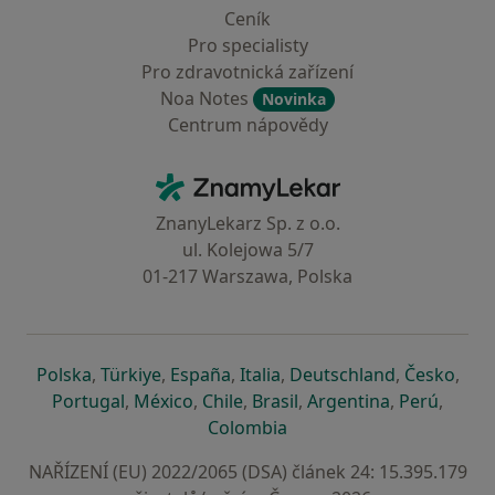
Ceník
Pro specialisty
Pro zdravotnická zařízení
Noa Notes
Novinka
Centrum nápovědy
Kontakt
ZnamyLekar - Hlavní stránka
ZnanyLekarz Sp. z o.o.
ul. Kolejowa 5/7
01-217 Warszawa, Polska
se otevře v nové záložce
se otevře v nové záložce
se otevře v nové záložce
se otevře v nové záložce
se otevře v 
se o
Polska
,
Türkiye
,
España
,
Italia
,
Deutschland
,
Česko
,
se otevře v nové záložce
se otevře v nové záložce
se otevře v nové záložce
se otevře v nové záložc
se otevře v 
se ote
Portugal
,
México
,
Chile
,
Brasil
,
Argentina
,
Perú
,
se otevře v nové záložce
Colombia
NAŘÍZENÍ (EU) 2022/2065 (DSA) článek 24: 15.395.179