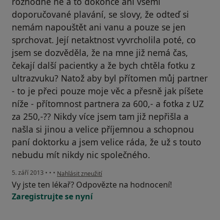
rozhodně ne a to dokonce ani všemi
doporučované plavání, se slovy, že odteď si
nemám napouštět ani vanu a pouze se jen
sprchovat. Její netaktnost vyvrcholila poté, co
jsem se dozvěděla, že na mne již nemá čas,
čekají další pacientky a že bych chtěla fotku z
ultrazvuku? Natož aby byl přítomen můj partner
- to je přeci pouze moje věc a přesně jak píšete
níže - přítomnost partnera za 600,- a fotka z UZ
za 250,-?? Nikdy více jsem tam již nepřišla a
našla si jinou a velice příjemnou a schopnou
paní doktorku a jsem velice ráda, že už s touto
nebudu mít nikdy nic společného.
podle názoru uživatele Váš účet byl odstraněn
5. září 2013
•
•
•
Nahlásit zneužití
Vy jste ten lékař? Odpovězte na hodnocení!
Zaregistrujte se nyní