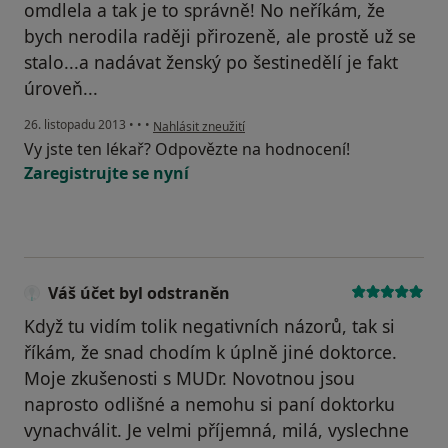
omdlela a tak je to správně! No neříkám, že
bych nerodila raději přirozeně, ale prostě už se
stalo...a nadávat ženský po šestinedělí je fakt
úroveň...
podle názoru uživatele Váš účet byl odstraněn
26. listopadu 2013
•
•
•
Nahlásit zneužití
Vy jste ten lékař? Odpovězte na hodnocení!
Zaregistrujte se nyní
Váš účet byl odstraněn
Když tu vidím tolik negativních názorů, tak si
říkám, že snad chodím k úplně jiné doktorce.
Moje zkušenosti s MUDr. Novotnou jsou
naprosto odlišné a nemohu si paní doktorku
vynachválit. Je velmi příjemná, milá, vyslechne