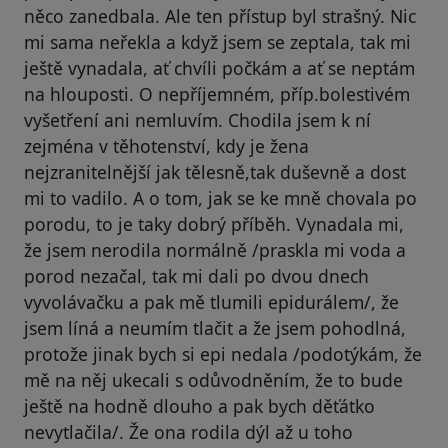
něco zanedbala. Ale ten přístup byl strašný. Nic
mi sama neřekla a když jsem se zeptala, tak mi
ještě vynadala, ať chvíli počkám a ať se neptám
na hlouposti. O nepříjemném, příp.bolestivém
vyšetření ani nemluvím. Chodila jsem k ní
zejména v těhotenství, kdy je žena
nejzranitelnější jak tělesně,tak duševně a dost
mi to vadilo. A o tom, jak se ke mně chovala po
porodu, to je taky dobrý příběh. Vynadala mi,
že jsem nerodila normálně /praskla mi voda a
porod nezačal, tak mi dali po dvou dnech
vyvolávačku a pak mě tlumili epidurálem/, že
jsem líná a neumím tlačit a že jsem pohodlná,
protože jinak bych si epi nedala /podotýkám, že
mě na něj ukecali s odůvodněním, že to bude
ještě na hodně dlouho a pak bych děťátko
nevytlačila/. Že ona rodila dýl až u toho