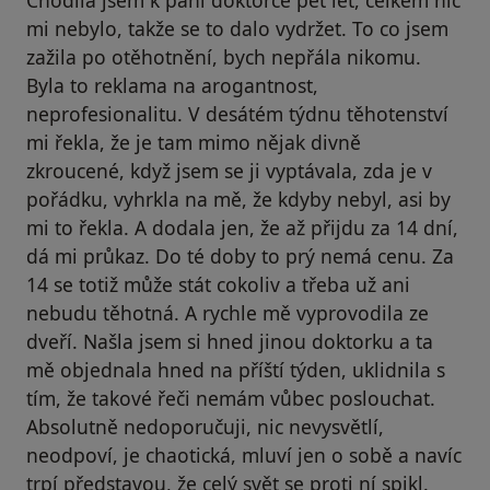
Chodila jsem k paní doktorce pět let, celkem nic
mi nebylo, takže se to dalo vydržet. To co jsem
zažila po otěhotnění, bych nepřála nikomu.
Byla to reklama na arogantnost,
neprofesionalitu. V desátém týdnu těhotenství
mi řekla, že je tam mimo nějak divně
zkroucené, když jsem se ji vyptávala, zda je v
pořádku, vyhrkla na mě, že kdyby nebyl, asi by
mi to řekla. A dodala jen, že až přijdu za 14 dní,
dá mi průkaz. Do té doby to prý nemá cenu. Za
14 se totiž může stát cokoliv a třeba už ani
nebudu těhotná. A rychle mě vyprovodila ze
dveří. Našla jsem si hned jinou doktorku a ta
mě objednala hned na příští týden, uklidnila s
tím, že takové řeči nemám vůbec poslouchat.
Absolutně nedoporučuji, nic nevysvětlí,
neodpoví, je chaotická, mluví jen o sobě a navíc
trpí představou, že celý svět se proti ní spikl.