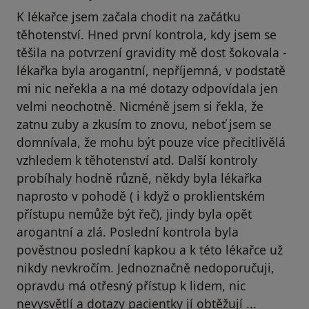
K lékařce jsem začala chodit na začátku
těhotenství. Hned první kontrola, kdy jsem se
těšila na potvrzení gravidity mě dost šokovala -
lékařka byla arogantní, nepříjemná, v podstatě
mi nic neřekla a na mé dotazy odpovídala jen
velmi neochotně. Nicméně jsem si řekla, že
zatnu zuby a zkusím to znovu, neboť jsem se
domnívala, že mohu být pouze více přecitlivělá
vzhledem k těhotenství atd. Další kontroly
probíhaly hodně různě, někdy byla lékařka
naprosto v pohodě ( i když o proklientském
přístupu nemůže být řeč), jindy byla opět
arogantní a zlá. Poslední kontrola byla
pověstnou poslední kapkou a k této lékařce už
nikdy nevkročím. Jednoznačně nedoporučuji,
opravdu má otřesný přístup k lidem, nic
nevysvětlí a dotazy pacientky jí obtěžují ...