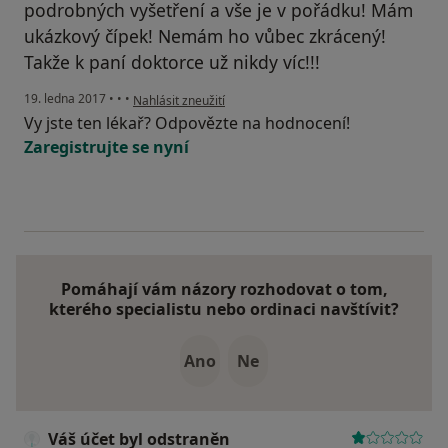
podrobných vyšetření a vše je v pořádku! Mám
ukázkový čípek! Nemám ho vůbec zkrácený!
Takže k paní doktorce už nikdy víc!!!
podle názoru uživatele Váš účet byl odstraněn
19. ledna 2017
•
•
•
Nahlásit zneužití
Vy jste ten lékař? Odpovězte na hodnocení!
Zaregistrujte se nyní
Pomáhají vám názory rozhodovat o tom,
kterého specialistu nebo ordinaci navštívit?
Ano
Ne
Váš účet byl odstraněn