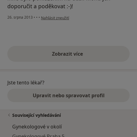
doporučit a poděkovat :-)!
podle názoru uživatele Váš účet byl odstraněn
26. srpna 2013
•
•
•
Nahlásit zneužití
Zobrazit více
výše uvedené názory
Jste tento lékař?
Upravit nebo spravovat profil
Související vyhledávání
Gynekologové v okolí
Gynekologové Praha 5