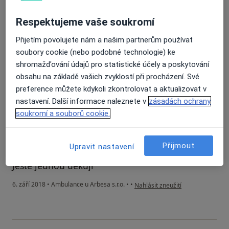
Váš účet byl odstraněn
Číslo ověřené
Respektujeme vaše soukromí
Po přečtení několika negativních reakcí jsem se
Přijetím povolujete nám a našim partnerům používat
své první návštevy u paní doktorky docela
soubory cookie (nebo podobné technologie) ke
obávala.
shromažďování údajů pro statistické účely a poskytování
Musím ale paní doktorce a celému týmu moc
obsahu na základě vašich zvyklostí při procházení. Své
poděkovat. Paní doktorka je nejen milá a
preference můžete kdykoli zkontrolovat a aktualizovat v
příjemná, ale dokáže i dobře poradit, na
nastavení. Další informace naleznete v
zásadách ochrany
všechny mé otázky odpovědět a moc dobře ví o
soukromí a souborů cookie.
čem mluví.
Celkově jsem odcházela s velmi příjemným
Přijmout
Upravit nastavení
pocitem ! :)
Ještě jednou děkuji
podle názoru uživatele Váš účet 
6. září 2018
•
Ambulance u Arbesa s.r.o.
•
•
Nahlásit zneužití