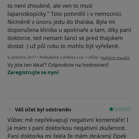
to není zhoubné, ale ven to musí
laparoskopicky." Toto potvrdili i v nemocnici.
Nicméně v únoru jedu do thaiska. Byla mi
doporučena klinika u apolinaře a tam, díky paní
doktorce, ted nemam šanci se pred thajskem
dostat :) už půl roku to mohlo být vyřešené.
podle názoru uživatel
6. prosince 2017
•
Ambulance u Arbesa s.r.o.
•
Léčba
•
Nahlásit zneužití
Vy jste ten lékař? Odpovězte na hodnocení!
Zaregistrujte se nyní
Váš účet byl odstraněn
Vůbec mě nepřekvapují negativní komentáře! I
já mám s paní doktorkou negativní zkušenost.
Paní doktorka mi řekla že mám zkrácený čípek