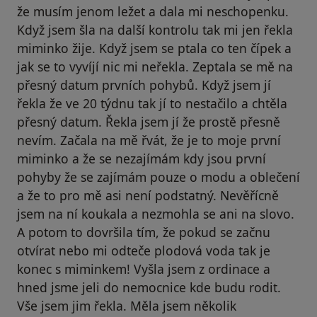
že musím jenom ležet a dala mi neschopenku.
Když jsem šla na další kontrolu tak mi jen řekla
miminko žije. Když jsem se ptala co ten čípek a
jak se to vyvíjí nic mi neřekla. Zeptala se mě na
přesný datum prvních pohybů. Když jsem jí
řekla že ve 20 týdnu tak jí to nestačilo a chtěla
přesný datum. Řekla jsem jí že prostě přesně
nevím. Začala na mě řvát, že je to moje první
miminko a že se nezajímám kdy jsou první
pohyby že se zajímám pouze o modu a oblečení
a že to pro mě asi není podstatný. Nevěřícně
jsem na ní koukala a nezmohla se ani na slovo.
A potom to dovršila tím, že pokud se začnu
otvírat nebo mi odteče plodová voda tak je
konec s miminkem! Vyšla jsem z ordinace a
hned jsme jeli do nemocnice kde budu rodit.
Vše jsem jim řekla. Měla jsem několik