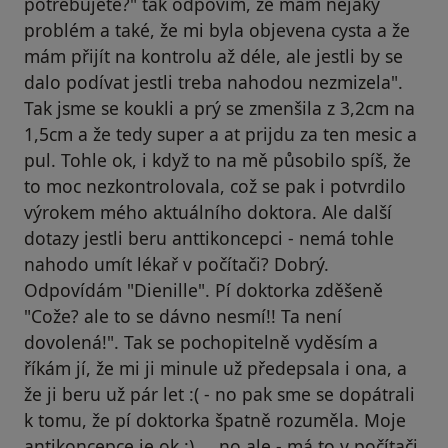
potřebujete?" tak odpovím, že mám nějaký
problém a také, že mi byla objevena cysta a že
mám přijít na kontrolu až déle, ale jestli by se
dalo podívat jestli treba nahodou nezmizela".
Tak jsme se koukli a prý se zmenšila z 3,2cm na
1,5cm a že tedy super a at prijdu za ten mesic a
pul. Tohle ok, i když to na mě působilo spíš, že
to moc nezkontrolovala, což se pak i potvrdilo
výrokem mého aktuálního doktora. Ale další
dotazy jestli beru anttikoncepci - nemá tohle
nahodo umít lékař v počítači? Dobrý.
Odpovídám "Dienille". Pí doktorka zděšeně
"Cože? ale to se dávno nesmí!! Ta není
dovolená!". Tak se pochopitelně vyděsím a
říkám jí, že mi ji minule už předepsala i ona, a
že ji beru už pár let :( - no pak sme se dopátrali
k tomu, že pí doktorka špatně rozuměla. Moje
antikoncepce je ok :) ... no ale - má to v počítači