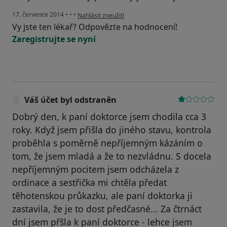
podle názoru uživatele Váš účet byl odstraněn
17. července 2014
•
•
•
Nahlásit zneužití
Vy jste ten lékař? Odpovězte na hodnocení!
Zaregistrujte se nyní
Váš účet byl odstraněn
Dobrý den, k paní doktorce jsem chodila cca 3
roky. Když jsem přišla do jiného stavu, kontrola
proběhla s poměrně nepříjemným kázáním o
tom, že jsem mladá a že to nezvládnu. S docela
nepříjemným pocitem jsem odcházela z
ordinace a sestřička mi chtěla předat
těhotenskou průkazku, ale paní doktorka ji
zastavila, že je to dost předčasné... Za čtrnáct
dní jsem přšla k paní doktorce - lehce jsem