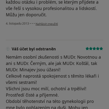
každou otázku i problém, se kterým přijdete a
vše řeší s vysokou profesionalitou a lidskostí.
Můžu jen doporučit.
podle názoru uživatele Váš účet byl odstraněn
4. listopadu 2013
•
•
•
Nahlásit zneužití
Váš účet byl odstraněn
Nemám osobní zkušenosti s MUDr. Novotnou a
ani s MUDr. Černým, ale jak MUDr. Košťál, tak
MUDr. Minajev jsou úžasní!
Celkově naprostá spokojenost s těmito lékaři i
všemi sestrami!
Všichni jsou moc milí, ochotní a trpěliví!
Prostředí čisté a příjemné.
Období těhotenství na této gynekologii pro
mne bylo pohlazením na duši. Mohu jen