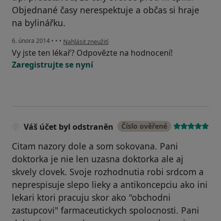
Objednané časy nerespektuje a občas si hraje
na bylinářku.
podle názoru uživatele Karolína Svobodová
6. února 2014
•
•
•
Nahlásit zneužití
Vy jste ten lékař? Odpovězte na hodnocení!
Zaregistrujte se nyní
Váš účet byl odstraněn
Číslo ověřené
Citam nazory dole a som sokovana. Pani
doktorka je nie len uzasna doktorka ale aj
skvely clovek. Svoje rozhodnutia robi srdcom a
neprespisuje slepo lieky a antikoncepciu ako ini
lekari ktori pracuju skor ako "obchodni
zastupcovi" farmaceutickych spolocnosti. Pani