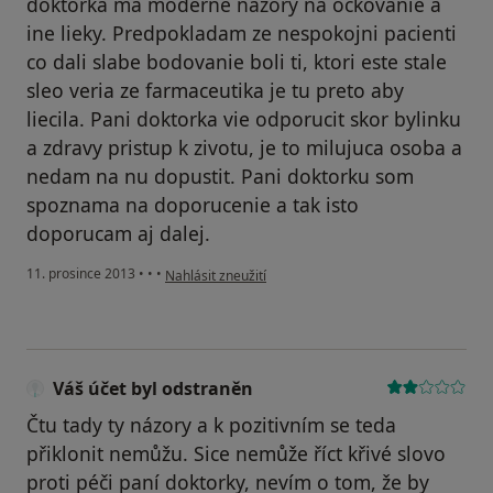
doktorka ma moderne nazory na ockovanie a
ine lieky. Predpokladam ze nespokojni pacienti
co dali slabe bodovanie boli ti, ktori este stale
sleo veria ze farmaceutika je tu preto aby
liecila. Pani doktorka vie odporucit skor bylinku
a zdravy pristup k zivotu, je to milujuca osoba a
nedam na nu dopustit. Pani doktorku som
spoznama na doporucenie a tak isto
doporucam aj dalej.
podle názoru uživatele Váš účet byl odstraněn
11. prosince 2013
•
•
•
Nahlásit zneužití
Váš účet byl odstraněn
Čtu tady ty názory a k pozitivním se teda
přiklonit nemůžu. Sice nemůže říct křivé slovo
proti péči paní doktorky, nevím o tom, že by