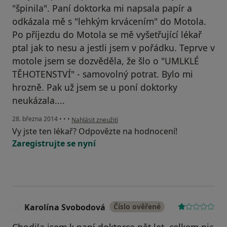
"špinila". Paní doktorka mi napsala papír a
odkázala mě s "lehkým krvácením" do Motola.
Po příjezdu do Motola se mě vyšetřující lékař
ptal jak to nesu a jestli jsem v pořádku. Teprve v
motole jsem se dozvěděla, že šlo o "UMLKLÉ
TĚHOTENSTVÍ" - samovolný potrat. Bylo mi
hrozně. Pak už jsem se u poní doktorky
neukázala....
podle názoru uživatele Váš účet byl odstraněn
28. března 2014
•
•
•
Nahlásit zneužití
Vy jste ten lékař? Odpovězte na hodnocení!
Zaregistrujte se nyní
Karolína Svobodová
Číslo ověřené
K