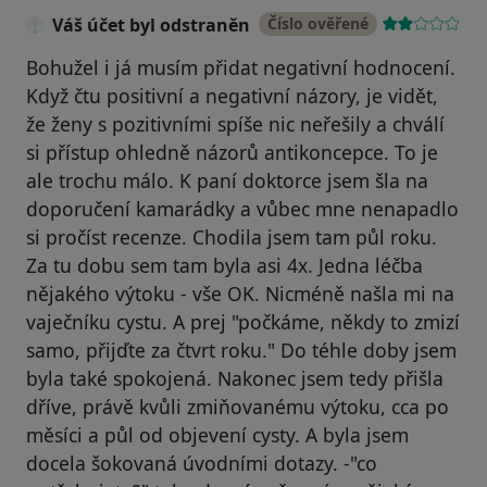
Váš účet byl odstraněn
Číslo ověřené
Bohužel i já musím přidat negativní hodnocení.
Když čtu positivní a negativní názory, je vidět,
že ženy s pozitivními spíše nic neřešily a chválí
si přístup ohledně názorů antikoncepce. To je
ale trochu málo. K paní doktorce jsem šla na
doporučení kamarádky a vůbec mne nenapadlo
si pročíst recenze. Chodila jsem tam půl roku.
Za tu dobu sem tam byla asi 4x. Jedna léčba
nějakého výtoku - vše OK. Nicméně našla mi na
vaječníku cystu. A prej "počkáme, někdy to zmizí
samo, přijďte za čtvrt roku." Do téhle doby jsem
byla také spokojená. Nakonec jsem tedy přišla
dříve, právě kvůli zmiňovanému výtoku, cca po
měsíci a půl od objevení cysty. A byla jsem
docela šokovaná úvodními dotazy. -"co