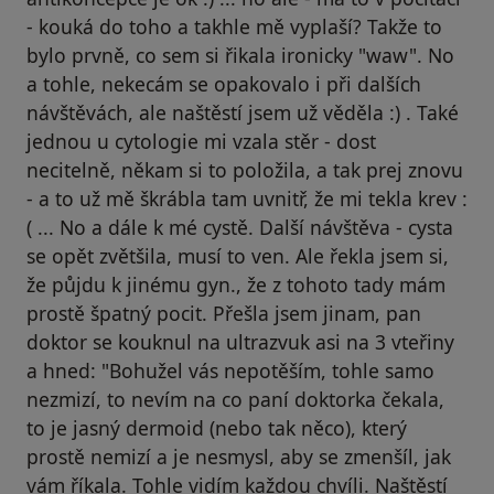
- kouká do toho a takhle mě vyplaší? Takže to
bylo prvně, co sem si řikala ironicky "waw". No
a tohle, nekecám se opakovalo i při dalších
návštěvách, ale naštěstí jsem už věděla :) . Také
jednou u cytologie mi vzala stěr - dost
necitelně, někam si to položila, a tak prej znovu
- a to už mě škrábla tam uvnitř, že mi tekla krev :
( ... No a dále k mé cystě. Další návštěva - cysta
se opět zvětšila, musí to ven. Ale řekla jsem si,
že půjdu k jinému gyn., že z tohoto tady mám
prostě špatný pocit. Přešla jsem jinam, pan
doktor se kouknul na ultrazvuk asi na 3 vteřiny
a hned: "Bohužel vás nepotěším, tohle samo
nezmizí, to nevím na co paní doktorka čekala,
to je jasný dermoid (nebo tak něco), který
prostě nemizí a je nesmysl, aby se zmenšíl, jak
vám říkala. Tohle vidím každou chvíli. Naštěstí