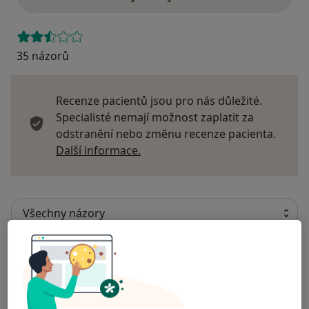
35 názorů
Recenze pacientů jsou pro nás důležité.
Specialisté nemají možnost zaplatit za
odstranění nebo změnu recenze pacienta.
Další informace o názorech
Další informace.
Hledejte v názorech