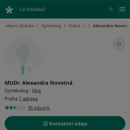
Hla
Co hledáte?
Hlavní Stránka
Gynekolog
Praha
Alexandra Novotn
Změna města
MUDr.
Alexandra Novotná
o specializacích
Gynekolog
·
Více
Praha
1 adresa
35 názorů
Kontaktní údaje