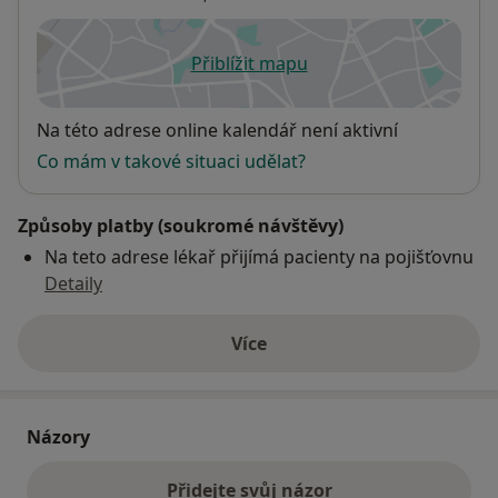
Přiblížit mapu
se otevře v nové záložce
Dostupnost
Na této adrese online kalendář není aktivní
Co mám v takové situaci udělat?
Způsoby platby (soukromé návštěvy)
Na teto adrese lékař přijímá pacienty na pojišťovnu
Detaily
Více
o adrese
Názory
Přidejte svůj názor