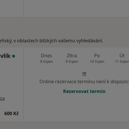
zeňský, v oblastech blízkých vašemu vyhledávání.
vlík
Dnes
Zítra
Po
Út
8 Srpen
9 Srpen
10 Srpen
11 Srpe
Online rezervace termínu není k dispozic
Rezervovat termín
pa
600 Kč