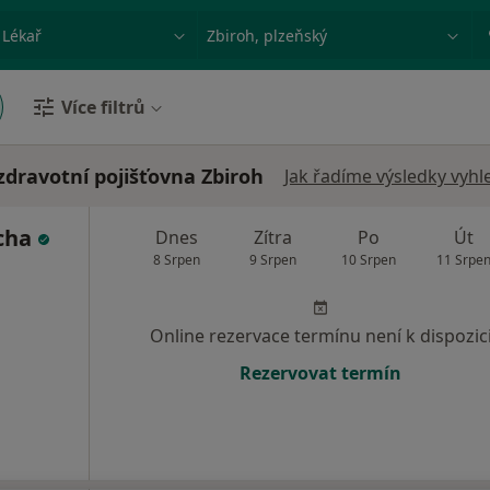
ace, nemoc nebo příjmení
Město nebo region
Více filtrů
zdravotní pojišťovna Zbiroh
Jak řadíme výsledky vyhl
cha
Dnes
Zítra
Po
Út
8 Srpen
9 Srpen
10 Srpen
11 Srpe
Online rezervace termínu není k dispozic
Rezervovat termín