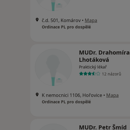
č.d. 501, Komárov
•
Mapa
Ordinace PL pro dospělé
MUDr. Drahomíra
Lhotáková
Praktický lékař
12 názorů
K nemocnici 1106, Hořovice
•
Mapa
Ordinace PL pro dospělé
MUDr. Petr Šmíd