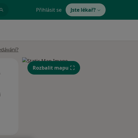
Přihlásit se
Jste lékař?
edávání?
St
Čt
Pá
Rozbalit mapu
n
12 Srpen
13 Srpen
14 Srpen
i