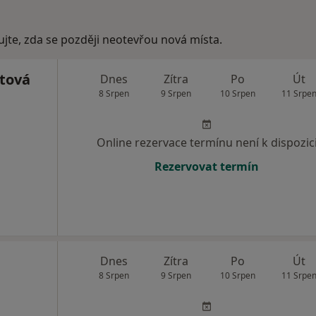
ujte, zda se později neotevřou nová místa.
tová
Dnes
Zítra
Po
Út
8 Srpen
9 Srpen
10 Srpen
11 Srpe
Online rezervace termínu není k dispozic
Rezervovat termín
Dnes
Zítra
Po
Út
8 Srpen
9 Srpen
10 Srpen
11 Srpe