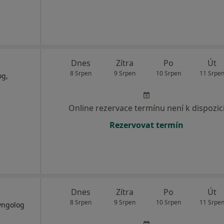
Dnes
Zítra
Po
Út
8 Srpen
9 Srpen
10 Srpen
11 Srpe
og,
Online rezervace termínu není k dispozic
Rezervovat termín
á
Dnes
Zítra
Po
Út
8 Srpen
9 Srpen
10 Srpen
11 Srpe
ryngolog