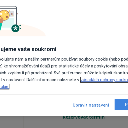
vá
Dnes
Zítra
Po
Út
8 Srpen
9 Srpen
10 Srpen
11 Srpe
Online rezervace termínu není k dispozic
Rezervovat termín
ujeme vaše soukromí
apa
ovolujete nám a našim partnerům používat soubory cookie (nebo po
e) ke shromažďování údajů pro statistické účely a poskytování obs
ich zvyklostí při procházení. Své preference můžete kdykoli zkontro
t v nastavení. Další informace naleznete v
zásadách ochrany soukr
ková
Dnes
Zítra
Po
Út
okie.
8 Srpen
9 Srpen
10 Srpen
11 Srpe
P
Upravit nastavení
Online rezervace termínu není k dispozic
Rezervovat termín