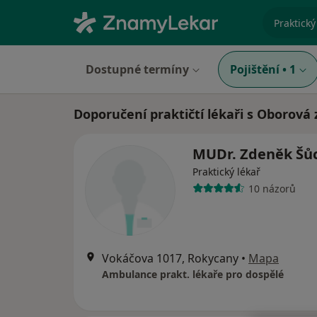
specializ
Dostupné termíny
Pojištění
•
1
Doporučení praktičtí lékaři s Oborová 
MUDr. Zdeněk Šů
Praktický lékař
10 názorů
Vokáčova 1017, Rokycany
•
Mapa
Ambulance prakt. lékaře pro dospělé