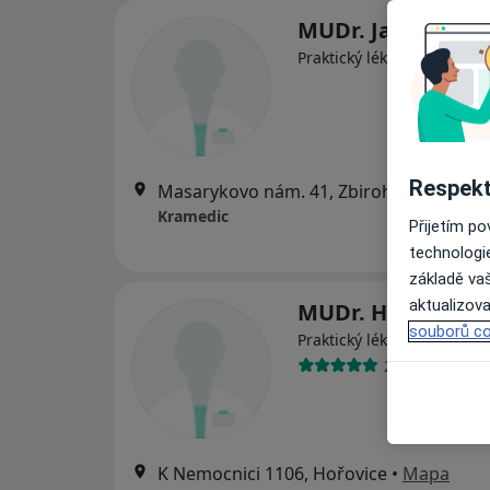
MUDr. Jana Králo
Praktický lékař
Respekt
Masarykovo nám. 41, Zbiroh, Zbiroh
•
M
Kramedic
Přijetím p
technologi
základě vaš
aktualizova
MUDr. Hana Blaž
souborů co
Praktický lékař
24 názorů
K Nemocnici 1106, Hořovice
•
Mapa