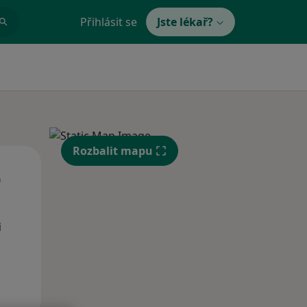
Přihlásit se
Jste lékař?
Rozbalit mapu
Út
St
Čt
n
11 Srpen
12 Srpen
13 Srpen
i