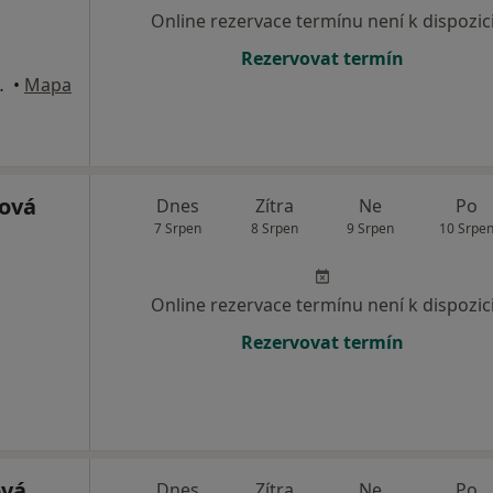
Online rezervace termínu není k dispozic
Rezervovat termín
lavkov u Brna
•
Mapa
ová
Dnes
Zítra
Ne
Po
7 Srpen
8 Srpen
9 Srpen
10 Srpe
Online rezervace termínu není k dispozic
Rezervovat termín
ová
Dnes
Zítra
Ne
Po