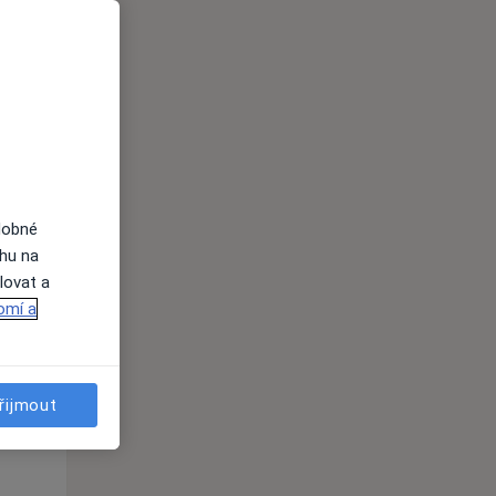
Út
St
Čt
n
11 Srpen
12 Srpen
13 Srpen
i
dobné
ahu na
lovat a
omí a
Út
St
Čt
n
11 Srpen
12 Srpen
13 Srpen
řijmout
i