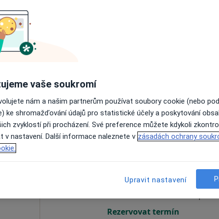
šavá
Dnes
Zítra
Ne
Po
7 Srpen
8 Srpen
9 Srpen
10 Srpe
Online rezervace termínu není k dispozic
ujeme vaše soukromí
Rezervovat termín
ovolujete nám a našim partnerům používat soubory cookie (nebo po
e) ke shromažďování údajů pro statistické účely a poskytování obs
ich zvyklostí při procházení. Své preference můžete kdykoli zkontro
t v nastavení. Další informace naleznete v
zásadách ochrany soukr
okie.
tl
Dnes
Zítra
Ne
Po
7 Srpen
8 Srpen
9 Srpen
10 Srpe
P
Upravit nastavení
Online rezervace termínu není k dispozic
Rezervovat termín