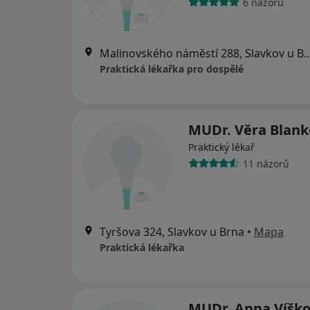
6 názorů
Malinovského náměstí 288, S
Praktická lékařka pro dospělé
MUDr. Věra Blank
Praktický lékař
11 názorů
Tyršova 324, Slavkov u Brna
•
Mapa
Praktická lékařka
MUDr. Anna Víšk