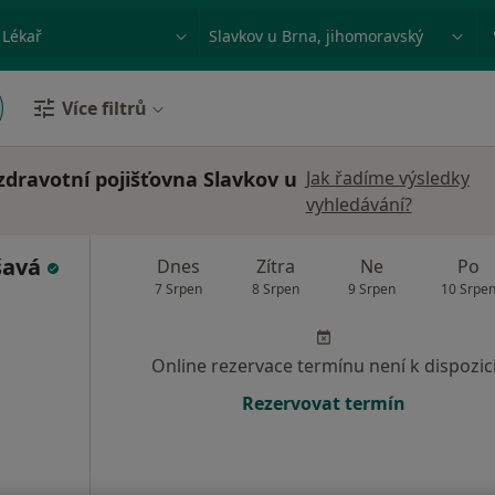
ace, nemoc nebo příjmení
Město nebo region
Více filtrů
zdravotní pojišťovna Slavkov u
Jak řadíme výsledky
vyhledávání?
šavá
Dnes
Zítra
Ne
Po
7 Srpen
8 Srpen
9 Srpen
10 Srpe
Online rezervace termínu není k dispozic
Rezervovat termín