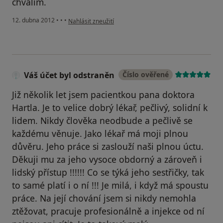
chvalim.
podle názoru uživatele Váš účet byl odstraněn
12. dubna 2012
•
•
•
Nahlásit zneužití
Váš účet byl odstraněn
Číslo ověřené
Již několik let jsem pacientkou pana doktora
Hartla. Je to velice dobrý lékař, pečlivý, solidní k
lidem. Nikdy člověka neodbude a pečlivě se
každému věnuje. Jako lékař má moji plnou
důvěru. Jeho práce si zaslouží naši plnou úctu.
Děkuji mu za jeho vysoce obdorný a zároveň i
lidský přístup !!!!!! Co se týká jeho sestřičky, tak
to samé platí i o ní !!! Je milá, i když má spoustu
práce. Na její chování jsem si nikdy nemohla
ztěžovat, pracuje profesionálně a injekce od ní