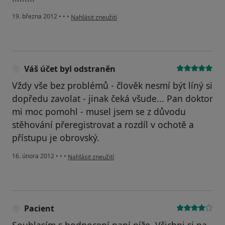
podle názoru uživatele Váš účet byl odstraněn
19. března 2012
•
•
•
Nahlásit zneužití
Váš účet byl odstraněn
Vždy vše bez problémů - člověk nesmí být líný si
dopředu zavolat - jinak čeká všude... Pan doktor
mi moc pomohl - musel jsem se z důvodu
stěhování přeregistrovat a rozdíl v ochotě a
přístupu je obrovský.
podle názoru uživatele Váš účet byl odstraněn
16. února 2012
•
•
•
Nahlásit zneužití
Pacient
Souhlasím s hodnocení paní níže. Všichni si na