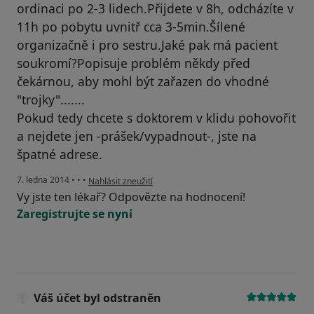
ordinaci po 2-3 lidech.Přijdete v 8h, odcházíte v
11h po pobytu uvnitř cca 3-5min.Šílené
organizačně i pro sestru.Jaké pak má pacient
soukromí?Popisuje problém někdy před
čekárnou, aby mohl být zařazen do vhodné
"trojky".......
Pokud tedy chcete s doktorem v klidu pohovořit
a nejdete jen -prášek/vypadnout-, jste na
špatné adrese.
podle názoru uživatele Váš účet byl odstraněn
7. ledna 2014
•
•
•
Nahlásit zneužití
Vy jste ten lékař? Odpovězte na hodnocení!
Zaregistrujte se nyní
Váš účet byl odstraněn