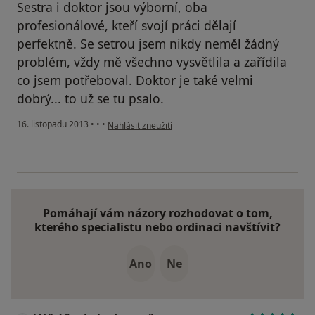
Sestra i doktor jsou výborní, oba
profesionálové, kteří svojí práci dělají
perfektně. Se setrou jsem nikdy neměl žádný
problém, vždy mě všechno vysvětlila a zařídila
co jsem potřeboval. Doktor je také velmi
dobrý... to už se tu psalo.
podle názoru uživatele Váš účet byl odstraněn
16. listopadu 2013
•
•
•
Nahlásit zneužití
Pomáhají vám názory rozhodovat o tom,
kterého specialistu nebo ordinaci navštívit?
Ano
Ne