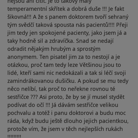
nejsou ani cítit. Je to takový malý
temperamentní skřítek a dobrá duše !!! Je fakt
šikovná!!! A že s panem doktorem tvoří sehraný
tým svědčí taková spousta nás pacientů!!!! Přeji
jim tedy jen spokojené pacienty, jako jsem já a
taky hodně sil a zdravíčka. Snad se nedají
odradit nějakým hrubým a sprostým
anonymem. Ten pisatel jim za to nestojí a je
otázkou, proč tam tedy leze Většinou jsou to
lidé, kteří sami nic nedokázali a tak si léčí svoji
zamindrákovanou dušičku. A pokud se mu tedy
něco nelíbí, tak proč to neřekne rovnou té
sestřičce ??? Asi proto, že by se jí musel stydět
podívat do očí !!! Já dávám sestřičce velikou
pochvalu a totéž i panu doktorovi a budu moc
ráda, když budu ještě dlouho jejich pacientkou,
protože vím, že jsem v těch nejlepších rukách
!!!!!!!!!