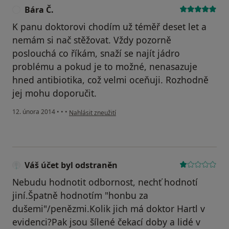
Bára Č.
B
K panu doktorovi chodím už téměř deset let a
nemám si nač stěžovat. Vždy pozorně
poslouchá co říkám, snaží se najít jádro
problému a pokud je to možné, nenasazuje
hned antibiotika, což velmi oceňuji. Rozhodně
jej mohu doporučit.
podle názoru uživatele Bára Č.
12. února 2014
•
•
•
Nahlásit zneužití
Váš účet byl odstraněn
Nebudu hodnotit odbornost, nechť hodnotí
jiní.Špatně hodnotím "honbu za
dušemi"/penězmi.Kolik jich má doktor Hartl v
evidenci?Pak jsou šílené čekací doby a lidé v