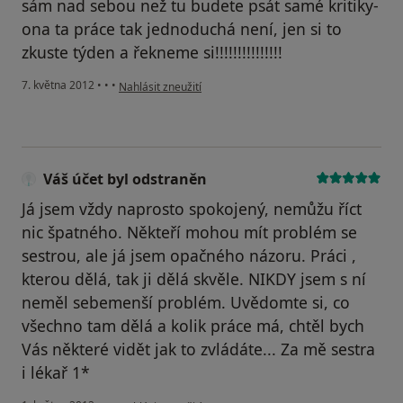
sám nad sebou než tu budete psát samé kritiky-
ona ta práce tak jednoduchá není, jen si to
zkuste týden a řekneme si!!!!!!!!!!!!!!!
podle názoru uživatele Váš účet byl odstraněn
7. května 2012
•
•
•
Nahlásit zneužití
Váš účet byl odstraněn
Já jsem vždy naprosto spokojený, nemůžu říct
nic špatného. Někteří mohou mít problém se
sestrou, ale já jsem opačného názoru. Práci ,
kterou dělá, tak ji dělá skvěle. NIKDY jsem s ní
neměl sebemenší problém. Uvědomte si, co
všechno tam dělá a kolik práce má, chtěl bych
Vás některé vidět jak to zvládáte... Za mě sestra
i lékař 1*
podle názoru uživatele Váš účet byl odstraněn