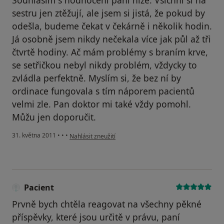
sestru jen ztěžují, ale jsem si jistá, že pokud by
odešla, budeme čekat v čekárně i několik hodin.
Já osobně jsem nikdy nečekala více jak půl až tři
čtvrtě hodiny. Ač mám problémy s braním krve,
se setřičkou nebyl nikdy problém, vždycky to
zvládla perfektně. Myslím si, že bez ní by
ordinace fungovala s tím náporem pacientů
velmi zle. Pan doktor mi také vždy pomohl.
Můžu jen doporučit.
podle názoru uživatele Pacient
31. května 2011
•
•
•
Nahlásit zneužití
Pacient
Prvně bych chtěla reagovat na všechny pěkné
příspěvky, které jsou určitě v právu, paní