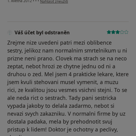
1. května 2012
•
•
•
Nahlásit zneužití
Váš účet byl odstraněn
Zrejme nize uvedeni patri mezi oblibence
sestry, jelikoz nam normalnim smrtelnikum u ni
prizne neni prano. Clovek ma strach se na neco
zeptat, nebot hrozi ze chytne jednu od ni a
druhou o zed. Mel jsem 4 prakticke lekare, ktere
jsem kvuli stehovani musel vymenit, a muzu
rici, ze kvalitou jsou vesmes vsichni stejni. To se
ale neda rict o sestrach. Tady pani sestricka
vypada jakoby to delala zadarmo, nebot si
nevazi svych zakazniku. V normalni firme by uz
dostala padaka, mela by prehodnotit svuj
pristup k lidem! Doktor je ochotny a peclivy,