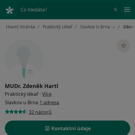
Hla
Co hledáte?
Hlavní Stránka
Praktický Lékař
Slavkov U Brna
Zdeně
Změna měs
MUDr.
Zdeněk Hartl
o specializacích
Praktický lékař
·
Více
Slavkov u Brna
1 adresa
32 názorů
Kontaktní údaje