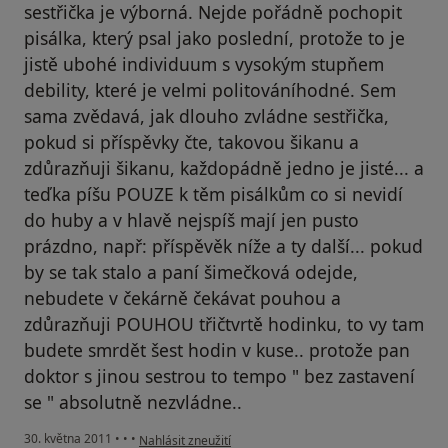
sestřička je výborná. Nejde pořádně pochopit
pisálka, který psal jako poslední, protože to je
jistě ubohé individuum s vysokým stupňem
debility, které je velmi politováníhodné. Sem
sama zvědavá, jak dlouho zvládne sestřička,
pokud si příspěvky čte, takovou šikanu a
zdůrazňuji šikanu, každopádně jedno je jisté... a
teďka píšu POUZE k těm pisálkům co si nevidí
do huby a v hlavě nejspíš mají jen pusto
prázdno, např: příspěvěk níže a ty další... pokud
by se tak stalo a paní šimečková odejde,
nebudete v čekárně čekávat pouhou a
zdůrazňuji POUHOU třičtvrtě hodinku, to vy tam
budete smrdět šest hodin v kuse.. protože pan
doktor s jinou sestrou to tempo " bez zastavení
se " absolutně nezvládne..
podle názoru uživatele Pacient
30. května 2011
•
•
•
Nahlásit zneužití