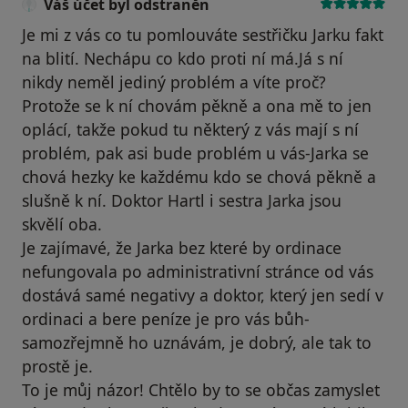
Váš účet byl odstraněn
Je mi z vás co tu pomlouváte sestřičku Jarku fakt
na blití. Nechápu co kdo proti ní má.Já s ní
nikdy neměl jediný problém a víte proč?
Protože se k ní chovám pěkně a ona mě to jen
oplácí, takže pokud tu některý z vás mají s ní
problém, pak asi bude problém u vás-Jarka se
chová hezky ke každému kdo se chová pěkně a
slušně k ní. Doktor Hartl i sestra Jarka jsou
skvělí oba.
Je zajímavé, že Jarka bez které by ordinace
nefungovala po administrativní stránce od vás
dostává samé negativy a doktor, který jen sedí v
ordinaci a bere peníze je pro vás bůh-
samozřejmně ho uznávám, je dobrý, ale tak to
prostě je.
To je můj názor! Chtělo by to se občas zamyslet