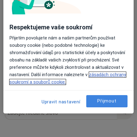
32 názorů
Respektujeme vaše soukromí
Přijetím povolujete nám a našim partnerům používat
Recenze pacientů jsou pro nás důležité.
soubory cookie (nebo podobné technologie) ke
Specialisté nemají možnost zaplatit za
shromažďování údajů pro statistické účely a poskytování
odstranění nebo změnu recenze pacienta.
obsahu na základě vašich zvyklostí při procházení. Své
Další informace o názorech
Další informace.
preference můžete kdykoli zkontrolovat a aktualizovat v
nastavení. Další informace naleznete v
zásadách ochrany
soukromí a souborů cookie.
Přijmout
Upravit nastavení
Hledejte v názorech