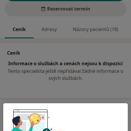
Rezervovat termín
Ceník
Adresy
Názory pacientů (18)
Ceník
Informace o službách a cenách nejsou k dispozici
Tento specialista ještě nepřidával žádné informace o
svých službách.
Adresa
Praktický lékař pro dospělé
Komenského 77,
Újezd u Brna
66453