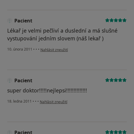
Pacient
Lékař je velmi pečliví a duslední a má slušné
vystupování jedním slovem (náš lekař )
podle názoru uživatele Pacient
10. února 2011
•
•
•
Nahlásit zneužití
Pacient
super doktor!!!!!nejlepsi!!!!!!!!!!!!!!
podle názoru uživatele Pacient
18. ledna 2011
•
•
•
Nahlásit zneužití
Pacient