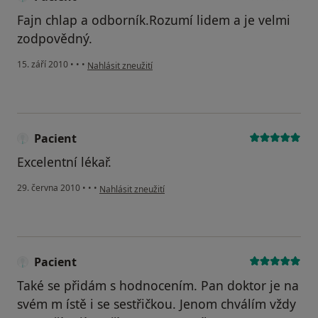
Fajn chlap a odborník.Rozumí lidem a je velmi
zodpovědný.
podle názoru uživatele Pacient
15. září 2010
•
•
•
Nahlásit zneužití
Pacient
Excelentní lékař.
podle názoru uživatele Pacient
29. června 2010
•
•
•
Nahlásit zneužití
Pacient
Také se přidám s hodnocením. Pan doktor je na
svém m ístě i se sestřičkou. Jenom chválím vždy