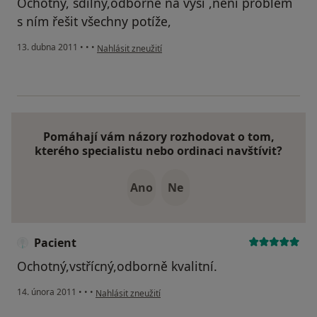
Ochotný, sdílný,odborně na výši ,není problém
s ním řešit všechny potíže,
podle názoru uživatele Pacient
13. dubna 2011
•
•
•
Nahlásit zneužití
Pomáhají vám názory rozhodovat o tom,
kterého specialistu nebo ordinaci navštívit?
Ano
Ne
Pacient
Ochotný,vstřícný,odborně kvalitní.
podle názoru uživatele Pacient
14. února 2011
•
•
•
Nahlásit zneužití