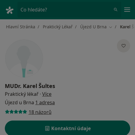
Hla
Co hledáte?
Hlavní Stránka
Praktický Lékař
Újezd U Brna
Karel Š
Změna měst
MUDr.
Karel Šultes
o specializacích
Praktický lékař
·
Více
Újezd u Brna
1 adresa
18 názorů
Kontaktní údaje