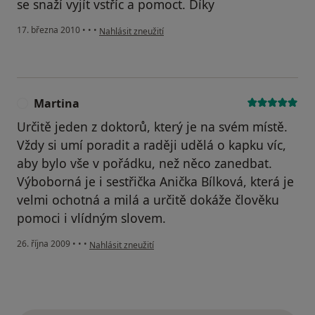
se snaží vyjít vstříc a pomoct. Díky
podle názoru uživatele Pacient
17. března 2010
•
•
•
Nahlásit zneužití
Martina
M
Určitě jeden z doktorů, který je na svém místě.
Vždy si umí poradit a raději udělá o kapku víc,
aby bylo vše v pořádku, než něco zanedbat.
Výboborná je i sestřička Anička Bílková, která je
velmi ochotná a milá a určitě dokáže člověku
pomoci i vlídným slovem.
podle názoru uživatele Martina
26. října 2009
•
•
•
Nahlásit zneužití