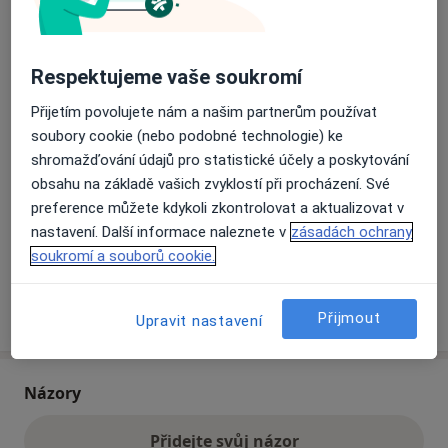
Přiblížit mapu
se otevře v nové záložce
Respektujeme vaše soukromí
Přijetím povolujete nám a našim partnerům používat
Dostupnost
Na této adrese online kalendář není aktivní
soubory cookie (nebo podobné technologie) ke
Co mám v takové situaci udělat?
shromažďování údajů pro statistické účely a poskytování
obsahu na základě vašich zvyklostí při procházení. Své
Způsoby platby (soukromé návštěvy)
preference můžete kdykoli zkontrolovat a aktualizovat v
Na teto adrese lékař přijímá pacienty na pojišťovnu
nastavení. Další informace naleznete v
zásadách ochrany
Detaily
soukromí a souborů cookie.
Více
o adrese
Přijmout
Upravit nastavení
Názory
Přidejte svůj názor