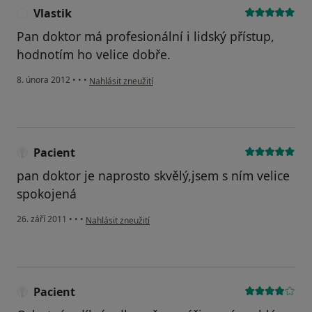
Vlastik
V
Pan doktor má profesionální i lidský přístup,
hodnotím ho velice dobře.
podle názoru uživatele Vlastik
8. února 2012
•
•
•
Nahlásit zneužití
Pacient
pan doktor je naprosto skvělý,jsem s ním velice
spokojená
podle názoru uživatele Pacient
26. září 2011
•
•
•
Nahlásit zneužití
Pacient