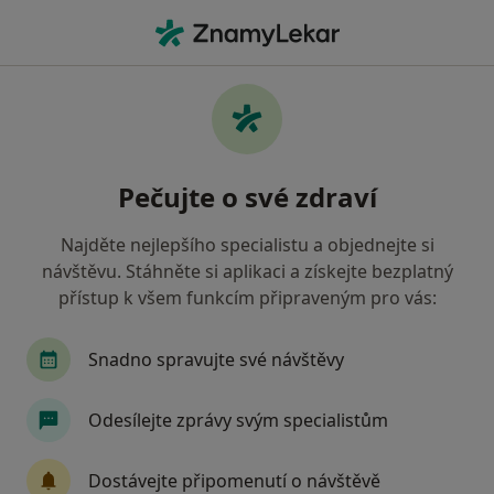
Hla
Praktický Lékař • Kraslice, karlovarský
Filtry
Mapa
Praktický lékař Kraslice
Pečujte o své zdraví
Jak řadíme výsledky vyhledávání?
Najděte nejlepšího specialistu a objednejte si
návštěvu. Stáhněte si aplikaci a získejte bezplatný
Jakou pojišťovnu máte?
přístup k všem funkcím připraveným pro vás:
Zdravotní pojišťovna ministerstva vnitra ČR
Snadno spravujte své návštěvy
Odesílejte zprávy svým specialistům
Dostávejte připomenutí o návštěvě