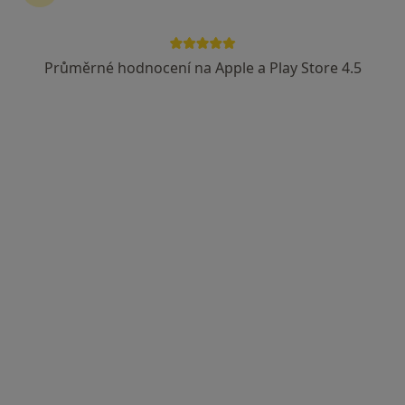
Průměrné hodnocení na Apple a Play Store 4.5
Miloslav Vilím
Praktický lékař, Internista
Bukovany
•
Mapa
Ordinace
Tento specialista nenabízí online rezervaci termínu na této adrese.
Rezervovat termín