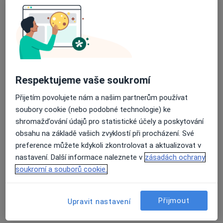
Adresa 1
Adresa 2
Rokycanova 1756, Sokolov
•
Mapa
Praktický lékař pro děti a dorost
Tento specialista nenabízí online rezervaci termínu na této adrese.
Respektujeme vaše soukromí
Rezervovat termín
Přijetím povolujete nám a našim partnerům používat
soubory cookie (nebo podobné technologie) ke
shromažďování údajů pro statistické účely a poskytování
obsahu na základě vašich zvyklostí při procházení. Své
preference můžete kdykoli zkontrolovat a aktualizovat v
nastavení. Další informace naleznete v
zásadách ochrany
soukromí a souborů cookie.
Přijmout
Upravit nastavení
Luboš Vaněk
Praktický lékař, Pediatr