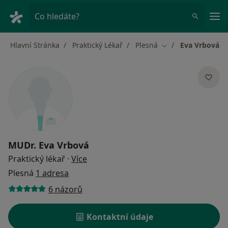
Hla
Co hledáte?
Hlavní Stránka
Praktický Lékař
Plesná
Eva Vrbová
Změna města
MUDr.
Eva Vrbová
o specializacích
Praktický lékař
·
Více
Plesná
1 adresa
6 názorů
Kontaktní údaje