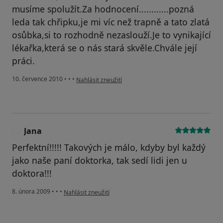
musíme spolužít.Za hodnocení............pozná
leda tak chřipku,je mi víc než trapně a tato zlatá
osůbka,si to rozhodně nezaslouží.Je to vynikající
lékařka,která se o nás stará skvěle.Chvále její
práci.
podle názoru uživatele Pacient
10. července 2010
•
•
•
Nahlásit zneužití
Jana
J
Perfektní!!!!! Takových je málo, kdyby byl každý
jako naše paní doktorka, tak sedí lidi jen u
doktora!!!
podle názoru uživatele Jana
8. února 2009
•
•
•
Nahlásit zneužití