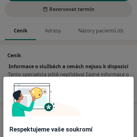
Rezervovat termín
Ceník
Adresy
Názory pacientů (6)
Ceník
Informace o službách a cenách nejsou k dispozici
Tento specialista ještě nepřidával žádné informace o
svých službách.
Adresa
Ordinace praktického lékaře
Respektujeme vaše soukromí
Sadová 225,
Plesná
35135