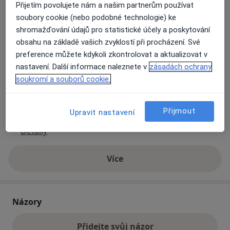
Přijetím povolujete nám a našim partnerům používat
soubory cookie (nebo podobné technologie) ke
Přiblížit mapu
shromažďování údajů pro statistické účely a poskytování
se otevře v nové záložce
obsahu na základě vašich zvyklostí při procházení. Své
preference můžete kdykoli zkontrolovat a aktualizovat v
Dostupnost
Na této adrese online kalendář není aktivní
nastavení. Další informace naleznete v
zásadách ochrany
Co mám v takové situaci udělat?
soukromí a souborů cookie.
Způsoby platby (soukromé návštěvy)
Přijmout
Upravit nastavení
Na teto adrese lékař přijímá pacienty na pojišťovnu
Detaily
Více
o adrese
Názory
Přidejte svůj názor