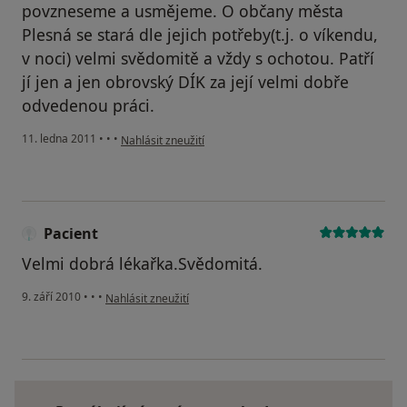
povzneseme a usmějeme. O občany města
Plesná se stará dle jejich potřeby(t.j. o víkendu,
v noci) velmi svědomitě a vždy s ochotou. Patří
jí jen a jen obrovský DÍK za její velmi dobře
odvedenou práci.
podle názoru uživatele Pacient
11. ledna 2011
•
•
•
Nahlásit zneužití
Pacient
Velmi dobrá lékařka.Svědomitá.
podle názoru uživatele Pacient
9. září 2010
•
•
•
Nahlásit zneužití