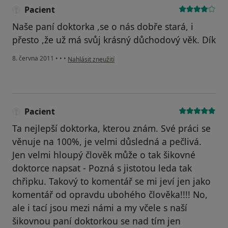
Pacient
Naše paní doktorka ,se o nás dobře stará, i
přesto ,že už má svůj krásný důchodový věk. Dík
podle názoru uživatele Pacient
8. června 2011
•
•
•
Nahlásit zneužití
Pacient
Ta nejlepší doktorka, kterou znám. Své práci se
věnuje na 100%, je velmi důsledná a pečlivá.
Jen velmi hloupý člověk může o tak šikovné
doktorce napsat - Pozná s jistotou leda tak
chřipku. Takový to komentář se mi jeví jen jako
komentář od opravdu ubohého člověka!!!! No,
ale i tací jsou mezi námi a my včele s naší
šikovnou paní doktorkou se nad tím jen