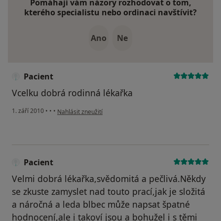
Pomáhají vám názory rozhodovat o tom,
kterého specialistu nebo ordinaci navštívit?
Ano
Ne
Pacient
Vcelku dobrá rodinná lékařka
podle názoru uživatele Pacient
1. září 2010
•
•
•
Nahlásit zneužití
Pacient
Velmi dobrá lékařka,svědomitá a pečlivá.Někdy
se zkuste zamyslet nad touto prací,jak je složitá
a náročná a leda blbec může napsat špatné
hodnocení,ale i takoví jsou a bohužel i s těmi