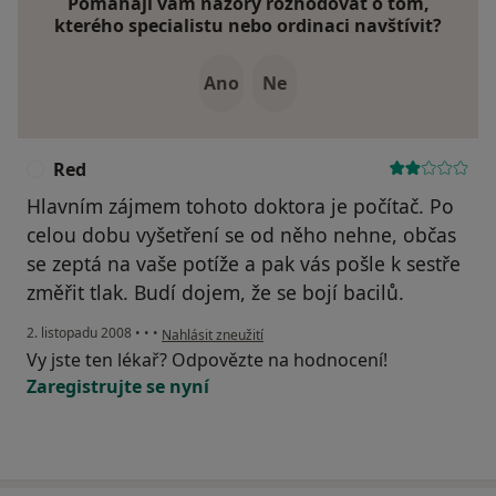
Pomáhají vám názory rozhodovat o tom,
kterého specialistu nebo ordinaci navštívit?
Ano
Ne
Red
R
Hlavním zájmem tohoto doktora je počítač. Po
celou dobu vyšetření se od něho nehne, občas
se zeptá na vaše potíže a pak vás pošle k sestře
změřit tlak. Budí dojem, že se bojí bacilů.
podle názoru uživatele Red
2. listopadu 2008
•
•
•
Nahlásit zneužití
Vy jste ten lékař? Odpovězte na hodnocení!
Zaregistrujte se nyní