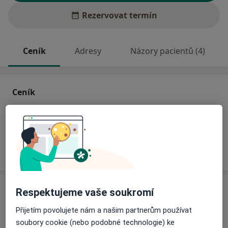
Rezervovat termín
Ceník
Adresy
Názory pacientů (4)
Ceník
Informace o službách a cenách nejsou k dispozici
Tento specialista ještě nepřidával žádné informace o
svých službách.
Adresa
Respektujeme vaše soukromí
Přijetím povolujete nám a našim partnerům používat
Ordinace praktického lékaře
soubory cookie (nebo podobné technologie) ke
Sídliště 603,
Rotava
35701