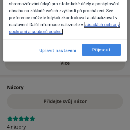
shromažďování údajů pro statistické účely a poskytování
obsahu na základě vašich zvyklostí při procházení. Své
Přiblížit mapu
preference můžete kdykoli zkontrolovat a aktualizovat v
se otevře v nové záložce
nastavení. Další informace naleznete v
zásadách ochrany
soukromí a souborů cookie.
Dostupnost
Na této adrese online kalendář není aktivní
Co mám v takové situaci udělat?
Přijmout
Upravit nastavení
Více
o adrese
Názory
Přidejte svůj názor
4 názory