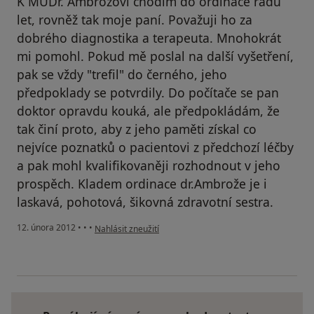
K MUDr. Ambrožovi chodím do ordinace řadu
let, rovněž tak moje paní. Považuji ho za
dobrého diagnostika a terapeuta. Mnohokrát
mi pomohl. Pokud mě poslal na další vyšetření,
pak se vždy "trefil" do černého, jeho
předpoklady se potvrdily. Do počítače se pan
doktor opravdu kouká, ale předpokládám, že
tak činí proto, aby z jeho paměti získal co
nejvíce poznatků o pacientovi z předchozí léčby
a pak mohl kvalifikovaněji rozhodnout v jeho
prospěch. Kladem ordinace dr.Ambrože je i
laskavá, pohotová, šikovná zdravotní sestra.
podle názoru uživatele Váš účet byl odstraněn
12. února 2012
•
•
•
Nahlásit zneužití