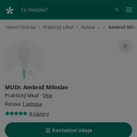
Hla
Co hledáte?
Hlavní Stránka
Praktický Lékař
Rotava
Ambrož Milos
Změna města
MUDr.
Ambrož Miloslav
o specializacích
Praktický lékař
·
Více
Rotava
1 adresa
4 názory
Kontaktní údaje