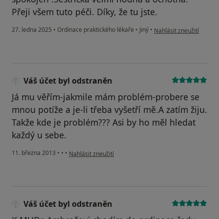
Přeji všem tuto péči. Díky, že tu jste.
podle názoru uživatele 
27. ledna 2025
•
Ordinace praktického lékaře
•
Jiný
•
Nahlásit zneužití
Váš účet byl odstraněn
Já mu věřím-jakmile mám problém-probere se
mnou potíže a je-li třeba vyšetří mě.A zatím žiju.
Takže kde je problém??? Asi by ho měl hledat
každý u sebe.
podle názoru uživatele Váš účet byl odstraněn
11. března 2013
•
•
•
Nahlásit zneužití
Váš účet byl odstraněn