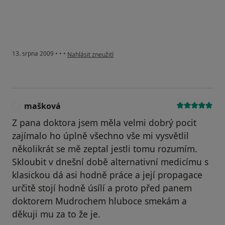
podle názoru uživatele Pacient
13. srpna 2009
•
•
•
Nahlásit zneužití
mašková
M
Z pana doktora jsem měla velmi dobrý pocit
zajímalo ho úplně všechno vše mi vysvětlil
několikrát se mě zeptal jestli tomu rozumím.
Skloubit v dnešní době alternativní medicímu s
klasickou dá asi hodně práce a její propagace
určitě stojí hodně úsílí a proto před panem
doktorem Mudrochem hluboce smekám a
děkuji mu za to že je.