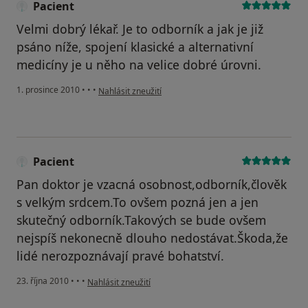
Pacient
Velmi dobrý lékař. Je to odborník a jak je již
psáno níže, spojení klasické a alternativní
medicíny je u něho na velice dobré úrovni.
podle názoru uživatele Pacient
1. prosince 2010
•
•
•
Nahlásit zneužití
Pacient
Pan doktor je vzacná osobnost,odborník,člověk
s velkým srdcem.To ovšem pozná jen a jen
skutečný odborník.Takových se bude ovšem
nejspíš nekonecně dlouho nedostávat.Škoda,že
lidé nerozpoznávají pravé bohatství.
podle názoru uživatele Pacient
23. října 2010
•
•
•
Nahlásit zneužití