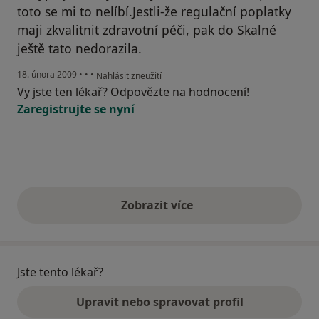
toto se mi to nelíbí.Jestli-že regulační poplatky
maji zkvalitnit zdravotní péči, pak do Skalné
ještě tato nedorazila.
podle názoru uživatele Střítecký Karel
18. února 2009
•
•
•
Nahlásit zneužití
Vy jste ten lékař? Odpovězte na hodnocení!
Zaregistrujte se nyní
Zobrazit více
výše uvedené názory
Jste tento lékař?
Upravit nebo spravovat profil