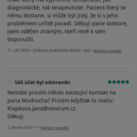
diagnostické, tak terapeutické. Pacient který se
němu dostane, si může být jistý, že si s jeho
problémem určitě poradí. Děkuji pane doktore,
jsem vděčen známým, kteří mně k vám
doporučili.
podle názoru uživatele B.
27. září 2020
•
Ordinace praktického lékaře
•
Jiný
•
Nahlásit zneužití
Váš účet byl odstraněn
Nemáte prosím někdo existující kontakt na
pana Mudrocha? Prosím kdyžtak to mailu:
Klapkova.Jana@centrum.cz
Děkuji
podle názoru uživatele Váš účet byl odstraněn
2. června 2013
•
•
•
Nahlásit zneužití