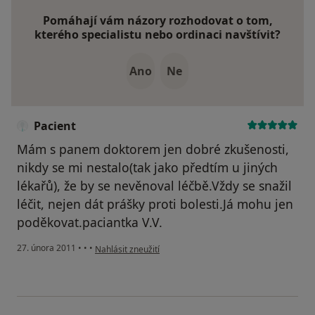
Pomáhají vám názory rozhodovat o tom,
kterého specialistu nebo ordinaci navštívit?
Ano
Ne
Pacient
Mám s panem doktorem jen dobré zkušenosti,
nikdy se mi nestalo(tak jako předtím u jiných
lékařů), že by se nevěnoval léčbě.Vždy se snažil
léčit, nejen dát prášky proti bolesti.Já mohu jen
poděkovat.paciantka V.V.
podle názoru uživatele Pacient
27. února 2011
•
•
•
Nahlásit zneužití