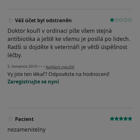
Váš účet byl odstraněn
Doktor kouří v ordinaci píše všem stejná
antibiotika a ještě ke všemu je posílá po lidech.
Radši si dojděte k veterináři je větší úspěšnost
léčby.
podle názoru uživatele Váš účet byl odstraněn
5. července 2010
•
•
•
Nahlásit zneužití
Vy jste ten lékař? Odpovězte na hodnocení!
Zaregistrujte se nyní
Pacient
nezamenitelny