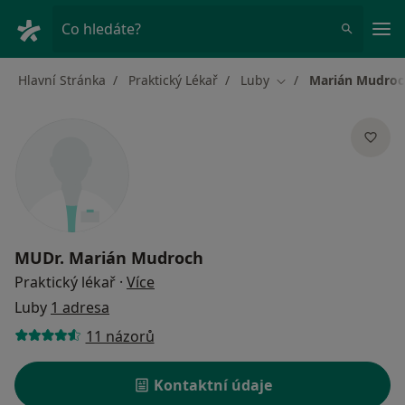
Hla
Co hledáte?
Hlavní Stránka
Praktický Lékař
Luby
Marián Mudroc
Změna města
MUDr.
Marián Mudroch
o specializacích
Praktický lékař
·
Více
Luby
1 adresa
11 názorů
Kontaktní údaje