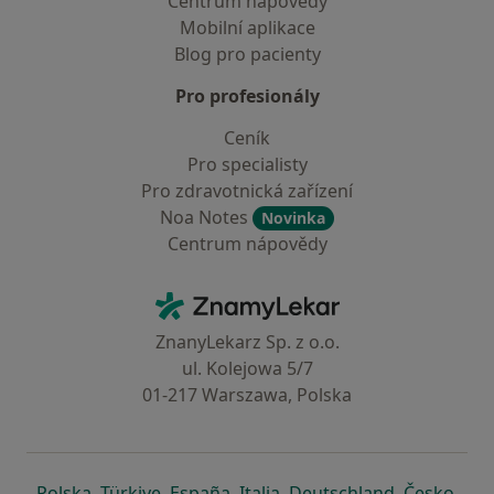
Centrum nápovědy
Mobilní aplikace
Blog pro pacienty
Pro profesionály
Ceník
Pro specialisty
Pro zdravotnická zařízení
Noa Notes
Novinka
Centrum nápovědy
Kontakt
ZnamyLekar - Hlavní stránka
ZnanyLekarz Sp. z o.o.
ul. Kolejowa 5/7
01-217 Warszawa, Polska
se otevře v nové záložce
se otevře v nové záložce
se otevře v nové záložce
se otevře v nové záložce
se otevře v 
se o
Polska
,
Türkiye
,
España
,
Italia
,
Deutschland
,
Česko
,