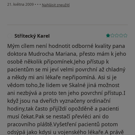
podle názoru uživatele mašková
21. května 2009
•
•
•
Nahlásit zneužití
Střítecký Karel
Mým cílem není hodnotit odborné kvality pana
doktora Mudrocha Mariana, přesto mám k jeho
osobě několik připomínek.Jeho přístup k
pacientům se mi jeví velmi povrchní až chladný
a někdy mi ani lékaře nepřipomíná. Asi si je
vědom toho,že lidem ve Skalné jiná možnost
ani nezbývá a proto ten jeho povrchní přístup.I
když jsou na dveřích vyznačeny ordinační
hodiny,tak často přijíždí opožděně a pacienti
musí čekat.Pak se nestačí převléci ani do
pracovního pláště.Vyšetření pacientů potom
odsýpá jako kdysi u vojenského lékaře.A právě