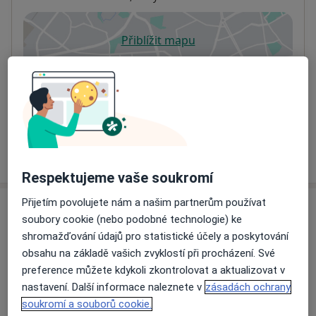
Přiblížit mapu
se otevře v nové záložce
Dostupnost
Na této adrese online kalendář není aktivní
Co mám v takové situaci udělat?
Více
o adrese
Respektujeme vaše soukromí
Přijetím povolujete nám a našim partnerům používat
Názory
soubory cookie (nebo podobné technologie) ke
shromažďování údajů pro statistické účely a poskytování
Přidejte svůj názor
obsahu na základě vašich zvyklostí při procházení. Své
preference můžete kdykoli zkontrolovat a aktualizovat v
nastavení. Další informace naleznete v
zásadách ochrany
soukromí a souborů cookie.
11 názorů