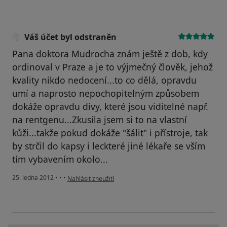
Váš účet byl odstraněn
Pana doktora Mudrocha znám ještě z dob, kdy
ordinoval v Praze a je to výjmečný člověk, jehož
kvality nikdo nedocení...to co dělá, opravdu
umí a naprosto nepochopitelným způsobem
dokáže opravdu divy, které jsou viditelné např.
na rentgenu...Zkusila jsem si to na vlastní
kůži...takže pokud dokáže "šálit" i přístroje, tak
by strčil do kapsy i leckteré jiné lékaře se vším
tím vybavením okolo...
podle názoru uživatele Váš účet byl odstraněn
25. ledna 2012
•
•
•
Nahlásit zneužití