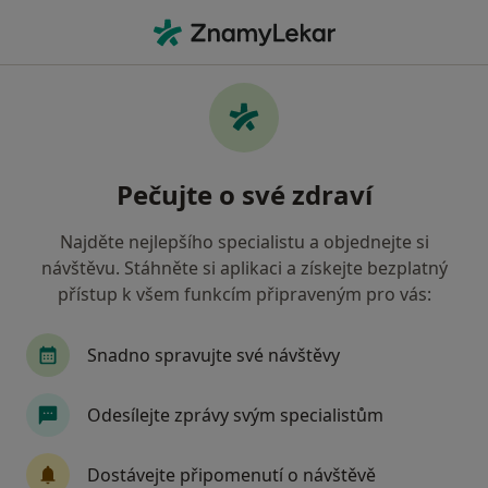
Hla
Praktický Lékař • Hodonín, jihomoravský
Filtry
• 1
Mapa
Doporučení praktičtí lékaři s Vojenská
Pečujte o své zdraví
zdravotní pojišťovna ČR Hodonín
Jak řadíme výsledky vyhledávání?
Najděte nejlepšího specialistu a objednejte si
návštěvu. Stáhněte si aplikaci a získejte bezplatný
přístup k všem funkcím připraveným pro vás:
Snadno spravujte své návštěvy
Odesílejte zprávy svým specialistům
MUDr. František Markus
Dostávejte připomenutí o návštěvě
Praktický lékař