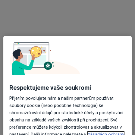
Praktický lékař pro dospělé
Tento specialista nenabízí online rezervaci termínu na této adrese.
Rezervovat termín
Respektujeme vaše soukromí
MUDr. Pavel Hojač
Přijetím povolujete nám a našim partnerům používat
Praktický lékař
soubory cookie (nebo podobné technologie) ke
38 názorů
shromažďování údajů pro statistické účely a poskytování
Komenského 740, Kyjov
•
Mapa
obsahu na základě vašich zvyklostí při procházení. Své
Praktický lékař pro dospělé
preference můžete kdykoli zkontrolovat a aktualizovat v
nastavení. Další informace naleznete v
zásadách ochrany