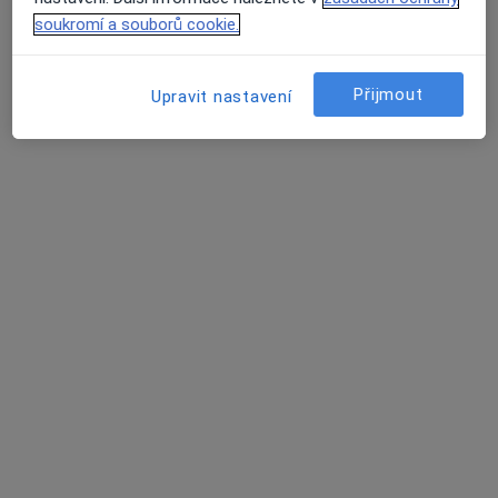
Tento specialista nenabízí online rezervaci termínu na této adrese.
soukromí a souborů cookie.
Rezervovat termín
Přijmout
Upravit nastavení
MUDr. Marie Karasová
Praktický lékař, Internista
11 názorů
náměstí 17. listopadu 1545, Strážnice
•
Mapa
Praktický lékař pro dospělé
Tento specialista nenabízí online rezervaci termínu na této adrese.