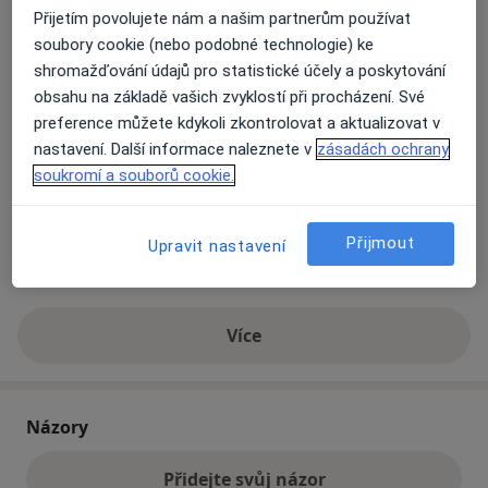
Přijetím povolujete nám a našim partnerům používat
soubory cookie (nebo podobné technologie) ke
Přiblížit mapu
se otevře v nové záložce
shromažďování údajů pro statistické účely a poskytování
obsahu na základě vašich zvyklostí při procházení. Své
Dostupnost
preference můžete kdykoli zkontrolovat a aktualizovat v
Na této adrese online kalendář není aktivní
nastavení. Další informace naleznete v
zásadách ochrany
Co mám v takové situaci udělat?
soukromí a souborů cookie.
Způsoby platby (soukromé návštěvy)
Přijmout
Upravit nastavení
Na teto adrese lékař přijímá pacienty na pojišťovnu
Detaily
Více
o adrese
Názory
Přidejte svůj názor