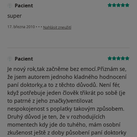
Pacient
super
podle názoru uživatele Pacient
17. března 2010
•
•
•
Nahlásit zneužití
Pacient
Je nový rok,tak začněme bez emocí.Přiznám se,
že jsem autorem jednoho kladného hodnocení
paní doktorky,a to z těchto důvodů. Není fér,
když potřebuje jeden člověk třikrát po sobě (je
to patrné z jeho značky)ventilovat
nespokojenost s poplatky takovým způsobem.
Druhý důvod je ten, že v rozhodujících
momentech kdy jde do tuhého, mám osobní
zkušenost ještě z doby působení paní doktorky