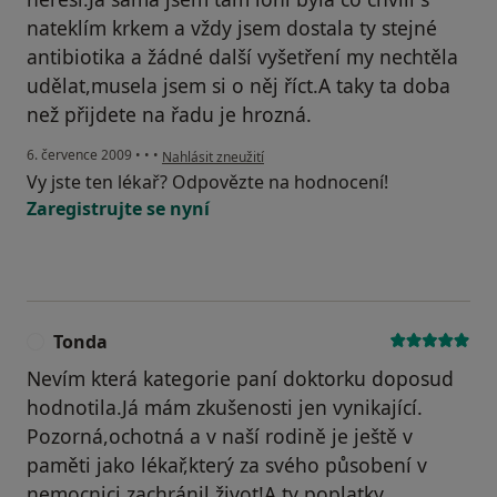
nateklím krkem a vždy jsem dostala ty stejné
antibiotika a žádné další vyšetření my nechtěla
udělat,musela jsem si o něj říct.A taky ta doba
než přijdete na řadu je hrozná.
podle názoru uživatele Váš účet byl odstraněn
6. července 2009
•
•
•
Nahlásit zneužití
Vy jste ten lékař? Odpovězte na hodnocení!
Zaregistrujte se nyní
Tonda
T
Nevím která kategorie paní doktorku doposud
hodnotila.Já mám zkušenosti jen vynikající.
Pozorná,ochotná a v naší rodině je ještě v
paměti jako lékař,který za svého působení v
nemocnici zachránil život!A ty poplatky