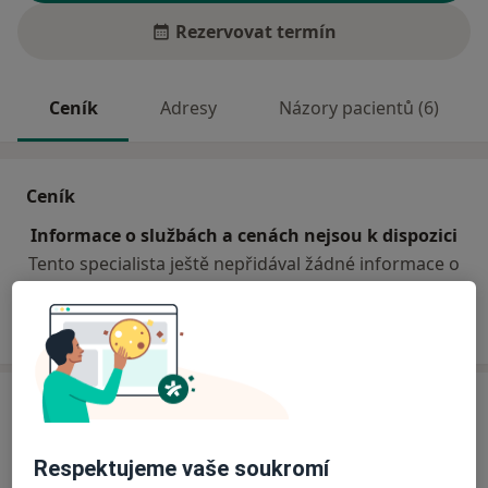
Rezervovat termín
Ceník
Adresy
Názory pacientů (6)
Ceník
Informace o službách a cenách nejsou k dispozici
Tento specialista ještě nepřidával žádné informace o
svých službách.
Adresa
Praktický lékař pro dospělé a nefrolog
Respektujeme vaše soukromí
Revoluční 2,
Rohatec 69601