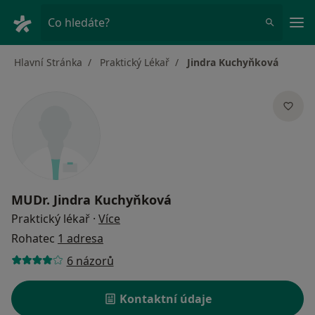
Hla
Co hledáte?
Hlavní Stránka
Praktický Lékař
Jindra Kuchyňková
MUDr.
Jindra Kuchyňková
o specializacích
Praktický lékař
·
Více
Rohatec
1 adresa
6 názorů
Kontaktní údaje