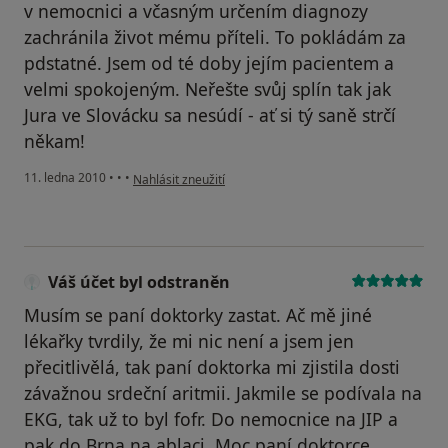
v nemocnici a včasným určením diagnozy
zachránila život mému příteli. To pokládám za
pdstatné. Jsem od té doby jejím pacientem a
velmi spokojeným. Neřešte svůj splín tak jak
Jura ve Slovácku sa nesúdí - ať si tý saně strčí
někam!
podle názoru uživatele Pacient
11. ledna 2010
•
•
•
Nahlásit zneužití
Váš účet byl odstraněn
Musím se paní doktorky zastat. Ač mě jiné
lékařky tvrdily, že mi nic není a jsem jen
přecitlivělá, tak paní doktorka mi zjistila dosti
závažnou srdeční aritmii. Jakmile se podívala na
EKG, tak už to byl fofr. Do nemocnice na JIP a
pak do Brna na ablaci. Moc paní doktorce