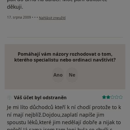
děkuji.
podle názoru uživatele Váš účet byl odstraněn
17. srpna 2009
•
•
•
Nahlásit zneužití
Pomáhají vám názory rozhodovat o tom,
kterého specialistu nebo ordinaci navštívit?
Ano
Ne
Váš účet byl odstraněn
Je mi líto důchodců kteří k ní chodí protože to k
ní mají nejblíž.Dojdou,zaplatí napíše jim
spoustu léků,které jim nedělají dobře a nijak to
neřeší.Já sama jsem tam loni byla co chvíli s