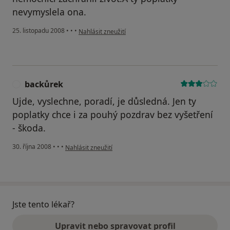
nevymyslela ona.
podle názoru uživatele Tonda
25. listopadu 2008
•
•
•
Nahlásit zneužití
backůrek
B
Ujde, vyslechne, poradí, je důsledná. Jen ty
poplatky chce i za pouhý pozdrav bez vyšetření
- škoda.
podle názoru uživatele backůrek
30. října 2008
•
•
•
Nahlásit zneužití
Jste tento lékař?
Upravit nebo spravovat profil