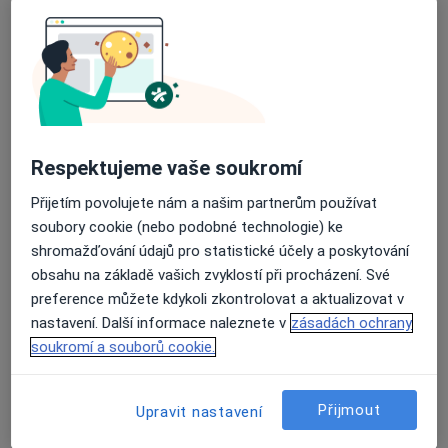
Malátova 493, Nový Bydžov
•
Mapa
Sam. ordinace PL pro dospělé
Tento specialista nenabízí online rezervaci termínu na této adrese.
Rezervovat termín
Respektujeme vaše soukromí
Přijetím povolujete nám a našim partnerům používat
soubory cookie (nebo podobné technologie) ke
shromažďování údajů pro statistické účely a poskytování
obsahu na základě vašich zvyklostí při procházení. Své
preference můžete kdykoli zkontrolovat a aktualizovat v
nastavení. Další informace naleznete v
zásadách ochrany
MUDr. Josef Hošek
soukromí a souborů cookie.
Praktický lékař
6 názorů
Přijmout
Upravit nastavení
Palackého 60, Nechanice
•
Mapa
Sam. ordinace PL pro dospělé