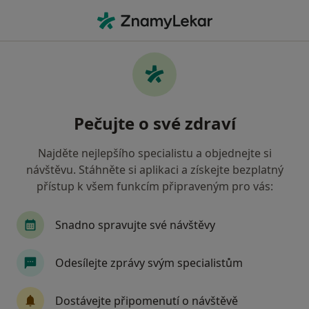
Hla
Praktický Lékař • Chlumec nad Cidlinou, královéhradecký
Filtry
• 1
Mapa
Doporučení praktičtí lékaři s Oborová
Pečujte o své zdraví
zdravotní pojišťovna Chlumec nad Cidlinou
Jak řadíme výsledky vyhledávání?
Najděte nejlepšího specialistu a objednejte si
návštěvu. Stáhněte si aplikaci a získejte bezplatný
přístup k všem funkcím připraveným pro vás:
Snadno spravujte své návštěvy
Odesílejte zprávy svým specialistům
MUDr. František Vosáhlo
Dostávejte připomenutí o návštěvě
·
Více
Praktický lékař