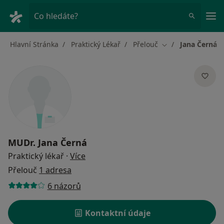
Hla
Co hledáte?
Hlavní Stránka
Praktický Lékař
Přelouč
Jana Černá
Změna města
MUDr.
Jana Černá
o specializacích
Praktický lékař
·
Více
Přelouč
1 adresa
6 názorů
Kontaktní údaje