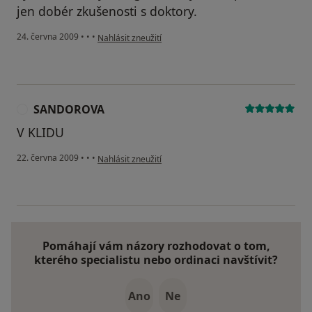
jen dobér zkušenosti s doktory.
podle názoru uživatele Váš účet byl odstraněn
24. června 2009
•
•
•
Nahlásit zneužití
SANDOROVA
S
V KLIDU
podle názoru uživatele SANDOROVA
22. června 2009
•
•
•
Nahlásit zneužití
Pomáhají vám názory rozhodovat o tom,
kterého specialistu nebo ordinaci navštívit?
Ano
Ne