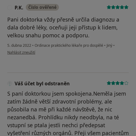
P.K.
Číslo ověřené
P
Pani doktorka vždy přesně určila diagnozu a
dala dobré léky, oceňuji jeji přístup k lidem,
velkou snahu pomoc a podporu.
5. dubna 2022
•
Ordinace praktického lékaře pro dospělé
•
Jiný
•
podle názoru uživatele P.K.
Nahlásit zneužití
Váš účet byl odstraněn
S paní doktorkou jsem spokojena.Neměla jsem
zatím žádně větší zdravotní problémy, ale
působila na mě při každé návštěvě, že nic
nezanedbá. Prohlídku nikdy neodbyla, na té
vstupní se ptala jestli nechci předepsat
vyšetření různých orgánů. Přeji všem pacientům