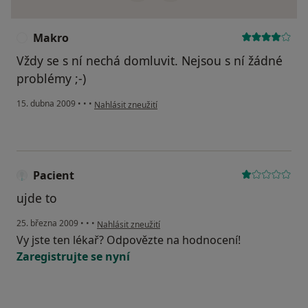
Makro
M
Vždy se s ní nechá domluvit. Nejsou s ní žádné
problémy ;-)
podle názoru uživatele Makro
15. dubna 2009
•
•
•
Nahlásit zneužití
Pacient
ujde to
podle názoru uživatele Pacient
25. března 2009
•
•
•
Nahlásit zneužití
Vy jste ten lékař? Odpovězte na hodnocení!
Zaregistrujte se nyní