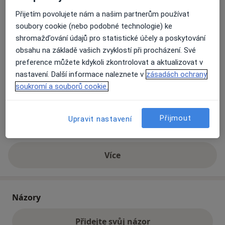
Přijetím povolujete nám a našim partnerům používat
soubory cookie (nebo podobné technologie) ke
Přiblížit mapu
se otevře v nové záložce
shromažďování údajů pro statistické účely a poskytování
obsahu na základě vašich zvyklostí při procházení. Své
Dostupnost
Na této adrese online kalendář není aktivní
preference můžete kdykoli zkontrolovat a aktualizovat v
Co mám v takové situaci udělat?
nastavení. Další informace naleznete v
zásadách ochrany
soukromí a souborů cookie.
Způsoby platby (soukromé návštěvy)
Na teto adrese lékař přijímá pacienty na pojišťovnu
Přijmout
Upravit nastavení
Detaily
Více
o adrese
Názory
Přidejte svůj názor