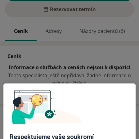
Rezervovat termín
Ceník
Adresy
Názory pacientů (6)
Ceník
Informace o službách a cenách nejsou k dispozici
Tento specialista ještě nepřidával žádné informace o
svých službách.
Adresa
Ordinace praktického lékaře pro dospělé
Respektujeme vaše soukromí
Hradecká 1383,
Přelouč