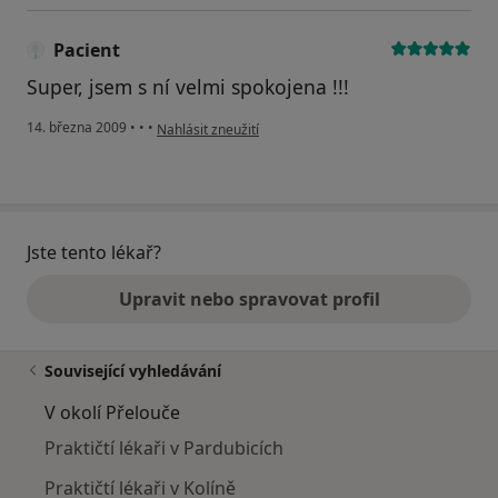
Pacient
Super, jsem s ní velmi spokojena !!!
podle názoru uživatele Pacient
14. března 2009
•
•
•
Nahlásit zneužití
Jste tento lékař?
Upravit nebo spravovat profil
Související vyhledávání
V okolí Přelouče
Praktičtí lékaři v Pardubicích
Praktičtí lékaři v Kolíně