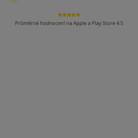
Průměrné hodnocení na Apple a Play Store 4.5
Daria Janková
Internista, Praktický lékař
1 názor
Praha
•
Mapa
Ordinace
Tento specialista nenabízí online rezervaci termínu na této adrese.
Rezervovat termín