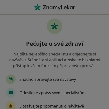
Hla
Vojenská Zdravotní Pojišťovna Čr • Praha, hl město Praha
Filtry
• 1
Mapa
Vojenská zdravotní pojišťovna ČR Praha -
Pečujte o své zdraví
Přečtěte si názory a objednejte si návštěvu
Jak řadíme výsledky vyhledávání?
Najděte nejlepšího specialistu a objednejte si
návštěvu. Stáhněte si aplikaci a získejte bezplatný
přístup k všem funkcím připraveným pro vás:
Jakého specialistu hledáte?
Zubař
Praktický lékař
Internista
Ped
Snadno spravujte své návštěvy
Odesílejte zprávy svým specialistům
Dostávejte připomenutí o návštěvě