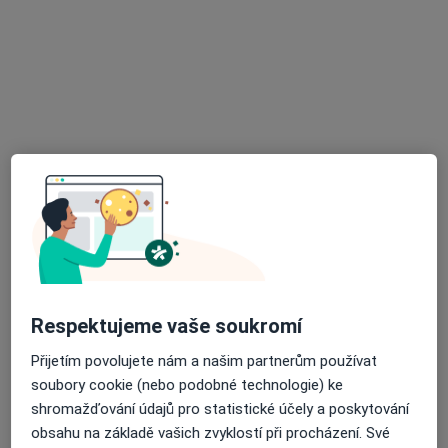
PhDr. Alena Javůrková
Psycholog
1 názor
Šrobárova 50, Praha
•
Mapa
Fakultní nemocnice Královské Vinohrady
Tento specialista nenabízí online rezervaci termínu na této adrese.
Rezervovat termín
Respektujeme vaše soukromí
Přijetím povolujete nám a našim partnerům používat
soubory cookie (nebo podobné technologie) ke
shromažďování údajů pro statistické účely a poskytování
obsahu na základě vašich zvyklostí při procházení. Své
MUDr. Dana Kalíšková