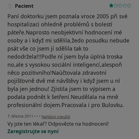
Pacient
Paní doktorku jsem poznala vroce 2005 při své
hospitalizaci ohledně problémů s bolestí
páteře.Naprosto neobjektivní hodnocení mé
osoby a i když mi sdělila,žedo posudku nebude
psát vše co jsem jí sdělila tak to
nedodržela!!!Podle ní jsem byla úplná troska
no,ale s vysokou sociální inteligencí,alespoň
něco pozitivního!Naúčtovala zdravotní
pojišťovně dvě mé návštěvy i když jsem u ní
byla jen jednou! Zjistila jsem to výpisem a
podala podnět k šetření.Neudělala na mně
profesionální dojem.Pracovala i pro Bulovku.
podle názoru uživatele Pacient
7. března 2011
•
•
•
Nahlásit zneužití
Vy jste ten lékař? Odpovězte na hodnocení!
Zaregistrujte se nyní