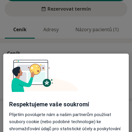
Rezervovat termín
Ceník
Adresy
Názory pacientů (1)
Ceník
Informace o službách a cenách nejsou k dispozici
Tento specialista ještě nepřidával žádné informace o
svých službách.
Respektujeme vaše soukromí
Adresa
Přijetím povolujete nám a našim partnerům používat
soubory cookie (nebo podobné technologie) ke
Fakultní nemocnice Královské Vinohrady
shromažďování údajů pro statistické účely a poskytování
Šrobárova 50,
Praha
100 34