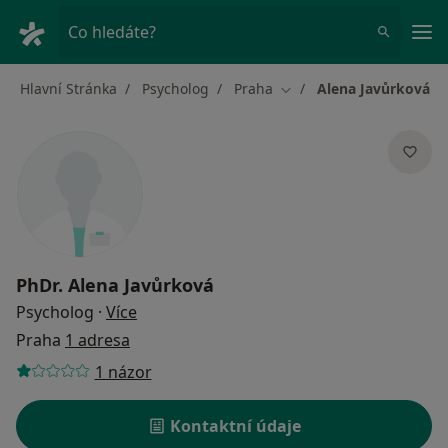
Hla
Co hledáte?
Hlavní Stránka
Psycholog
Praha
Alena Javůrková
Změna města
PhDr.
Alena Javůrková
o specializacích
Psycholog
·
Více
Praha
1 adresa
1 názor
Kontaktní údaje