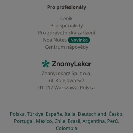
Pro profesionály
Ceník
Pro specialisty
Pro zdravotnická zařízení
Noa Notes
Novinka
Centrum nápovědy
Kontakt
ZnamyLekar - Hlavní stránka
ZnanyLekarz Sp. z o.o.
ul. Kolejowa 5/7
01-217 Warszawa, Polska
se otevře v nové záložce
se otevře v nové záložce
se otevře v nové záložce
se otevře v nové záložce
se otevře v 
se o
Polska
,
Türkiye
,
España
,
Italia
,
Deutschland
,
Česko
,
se otevře v nové záložce
se otevře v nové záložce
se otevře v nové záložce
se otevře v nové záložc
se otevře v 
se ote
Portugal
,
México
,
Chile
,
Brasil
,
Argentina
,
Perú
,
se otevře v nové záložce
Colombia