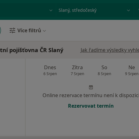
ace, nemoc nebo příjmení
Město nebo region
Více filtrů
tní pojišťovna ČR Slaný
Jak řadíme výsledky vyhl
Dnes
Zítra
So
Ne
6 Srpen
7 Srpen
8 Srpen
9 Srpen
Online rezervace termínu není k dispozic
Rezervovat termín