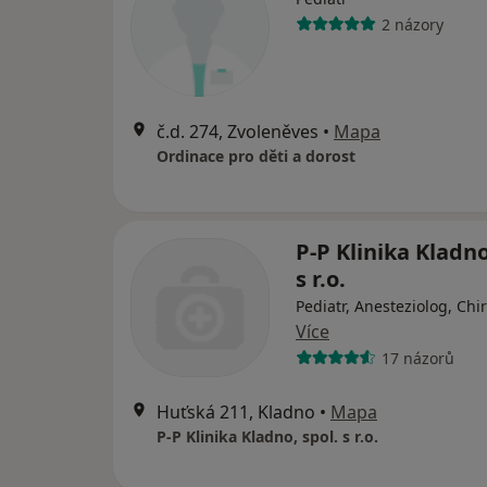
2 názory
č.d. 274, Zvoleněves
•
Mapa
Ordinace pro děti a dorost
P-P Klinika Kladno
s r.o.
Pediatr, Anesteziolog, Chi
Více
17 názorů
Huťská 211, Kladno
•
Mapa
P-P Klinika Kladno, spol. s r.o.