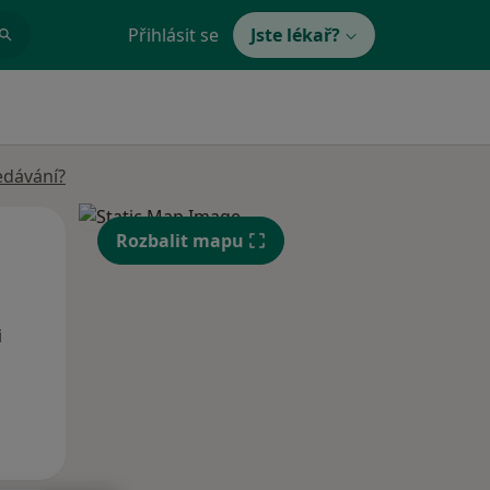
Přihlásit se
Jste lékař?
edávání?
Po
Út
St
Rozbalit mapu
10 Srpen
11 Srpen
12 Srpen
i