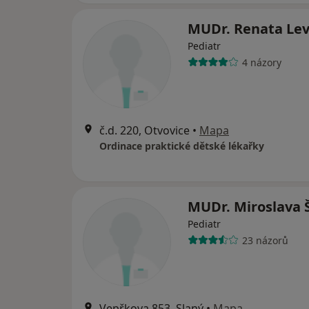
MUDr. Renata Le
Pediatr
4 názory
č.d. 220, Otvovice
•
Mapa
Ordinace praktické dětské lékařky
MUDr. Miroslava 
Pediatr
23 názorů
Vepřkova 853, Slaný
•
Mapa