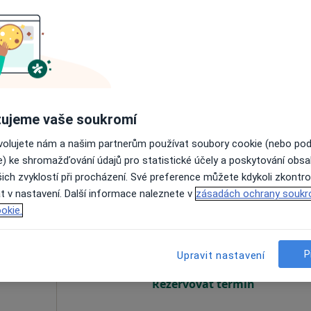
rtová
Dnes
Zítra
So
Ne
6 Srpen
7 Srpen
8 Srpen
9 Srpen
Online rezervace termínu není k dispozic
Rezervovat termín
ujeme vaše soukromí
ovolujete nám a našim partnerům používat soubory cookie (nebo po
e) ke shromažďování údajů pro statistické účely a poskytování obs
ich zvyklostí při procházení. Své preference můžete kdykoli zkontro
t v nastavení. Další informace naleznete v
zásadách ochrany soukr
vová
Dnes
Zítra
So
Ne
okie.
6 Srpen
7 Srpen
8 Srpen
9 Srpen
P
Upravit nastavení
Online rezervace termínu není k dispozic
Rezervovat termín