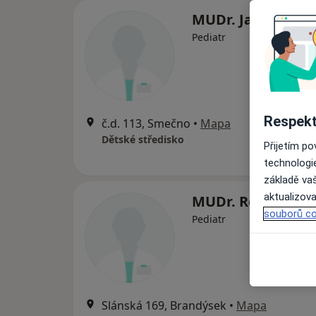
MUDr. Jana Berna
Pediatr
Respekt
č.d. 113, Smečno
•
Mapa
Dětské středisko
Přijetím p
technologi
základě vaš
aktualizova
MUDr. Renata Le
souborů co
Pediatr
Slánská 169, Brandýsek
•
Mapa