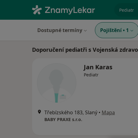
specializ
Dostupné termíny
Pojištění
•
1
Doporučení pediatři s Vojenská zdravo
Jan Karas
Pediatr
Třebízského 183, Slaný
•
Mapa
BABY PRAXE s.r.o.