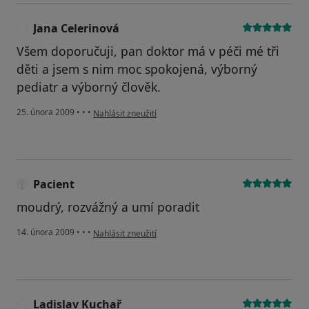
Jana Celerinová
J
Všem doporučuji, pan doktor má v péči mé tři
děti a jsem s nim moc spokojená, výborný
pediatr a výborný člověk.
podle názoru uživatele Jana Celerinová
25. února 2009
•
•
•
Nahlásit zneužití
Pacient
moudrý, rozvážný a umí poradit
podle názoru uživatele Pacient
14. února 2009
•
•
•
Nahlásit zneužití
Ladislav Kuchař
L