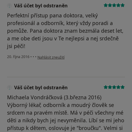
Váš účet byl odstraněn
Perfektní přístup pana doktora, velký
profesionál a odborník, který vždy poradi a
pomůže. Pana doktora znam bezmála deset let,
a me obe deti jsou v Te nejlepsi a nej srdečně
jsi péči!
podle názoru uživatele Váš účet byl odstraněn
20. října 2016
•
•
•
Nahlásit zneužití
Váš účet byl odstraněn
Michaela Vondráčková (3.března 2016)
Výborný lékař, odborník a moudrý člověk se
srdcem na pravém místě. Má v péči všechny mé
děti a nikdy bych jej nevyměnila. Líbí se mi jeho
přístup k dětem, oslovuje je "broučku". Velmi si