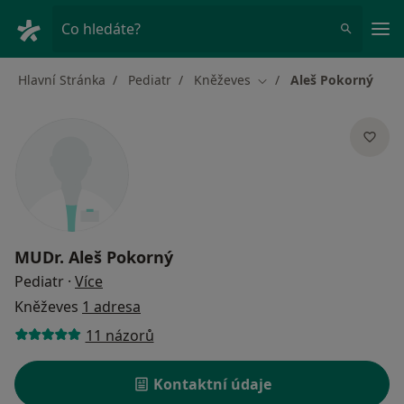
Hla
Co hledáte?
Hlavní Stránka
Pediatr
Kněževes
Aleš Pokorný
Změna města
MUDr.
Aleš Pokorný
o specializacích
Pediatr
·
Více
Kněževes
1 adresa
11 názorů
Kontaktní údaje