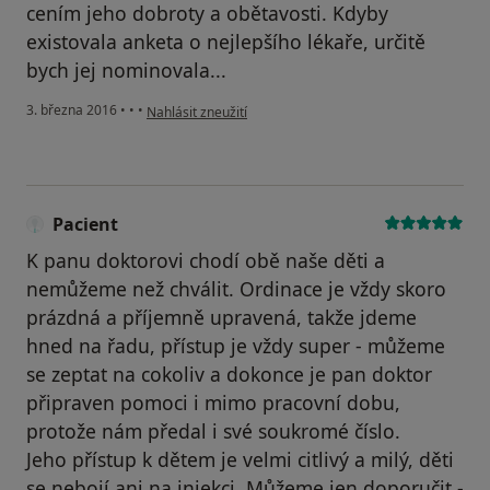
cením jeho dobroty a obětavosti. Kdyby
existovala anketa o nejlepšího lékaře, určitě
bych jej nominovala...
podle názoru uživatele Váš účet byl odstraněn
3. března 2016
•
•
•
Nahlásit zneužití
Pacient
K panu doktorovi chodí obě naše děti a
nemůžeme než chválit. Ordinace je vždy skoro
prázdná a příjemně upravená, takže jdeme
hned na řadu, přístup je vždy super - můžeme
se zeptat na cokoliv a dokonce je pan doktor
připraven pomoci i mimo pracovní dobu,
protože nám předal i své soukromé číslo.
Jeho přístup k dětem je velmi citlivý a milý, děti
se nebojí ani na injekci. Můžeme jen doporučit -