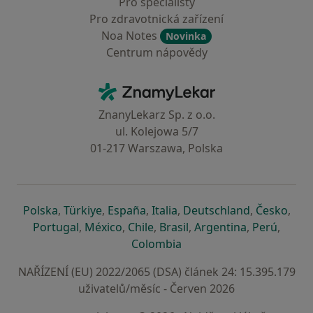
Pro specialisty
Pro zdravotnická zařízení
Noa Notes
Novinka
Centrum nápovědy
Kontakt
ZnamyLekar - Hlavní stránka
ZnanyLekarz Sp. z o.o.
ul. Kolejowa 5/7
01-217 Warszawa, Polska
se otevře v nové záložce
se otevře v nové záložce
se otevře v nové záložce
se otevře v nové záložce
se otevře v 
se o
Polska
,
Türkiye
,
España
,
Italia
,
Deutschland
,
Česko
,
se otevře v nové záložce
se otevře v nové záložce
se otevře v nové záložce
se otevře v nové záložc
se otevře v 
se ote
Portugal
,
México
,
Chile
,
Brasil
,
Argentina
,
Perú
,
se otevře v nové záložce
Colombia
NAŘÍZENÍ (EU) 2022/2065 (DSA) článek 24: 15.395.179
uživatelů/měsíc - Červen 2026