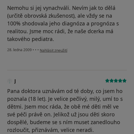
Nemohu si jej vynachváli. Nevím jak to dělá
(určitě obrovská zkušenost), ale vždy se na
100% shodovala jeho diagnóza a prognóza s
realitou. Jsme moc rádi, že naše dcerka má
takového pediatra.
podle názoru uživatele Ladislav Kuchař
28. ledna 2009
•
•
•
Nahlásit zneužití
J
Pana doktora uznávám od té doby, co jsem ho
poznala (18 let). Je velice pečlivý, milý, umí to s
dětmi. Jsem moc ráda, že obě mé děti měl ve
své péči právě on. Jelikož už jsou děti skoro
dospělé, budeme se s ním muset zanedlouho
rozloučit, přiznávám, velice neradi.