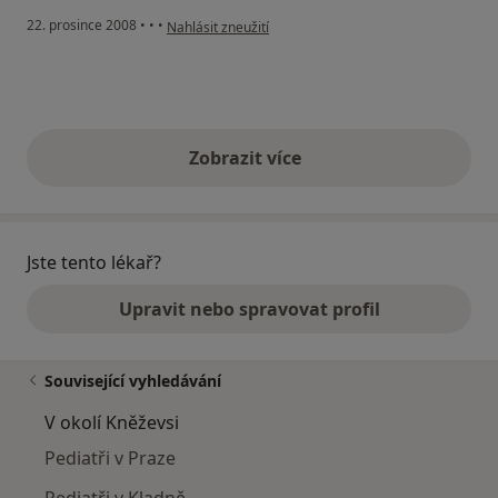
podle názoru uživatele J
22. prosince 2008
•
•
•
Nahlásit zneužití
Zobrazit více
výše uvedené názory
Jste tento lékař?
Upravit nebo spravovat profil
Související vyhledávání
V okolí Kněževsi
Pediatři v Praze
Pediatři v Kladně