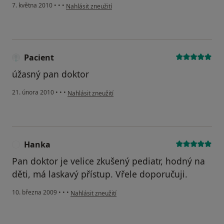
podle názoru uživatele Pacient
7. května 2010
•
•
•
Nahlásit zneužití
Pacient
úžasný pan doktor
podle názoru uživatele Pacient
21. února 2010
•
•
•
Nahlásit zneužití
Hanka
H
Pan doktor je velice zkušený pediatr, hodný na
děti, má laskavý přístup. Vřele doporučuji.
podle názoru uživatele Hanka
10. března 2009
•
•
•
Nahlásit zneužití