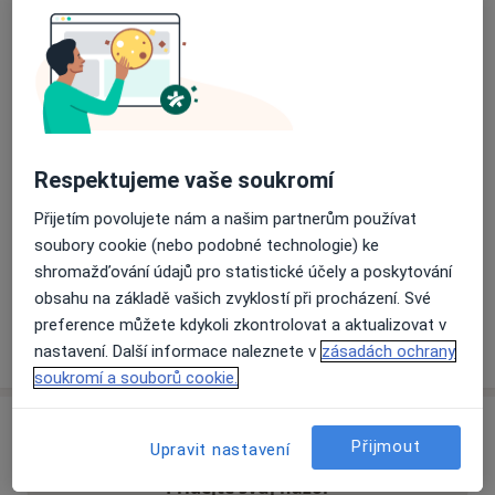
Přiblížit mapu
se otevře v nové záložce
Dostupnost
Na této adrese online kalendář není aktivní
Co mám v takové situaci udělat?
Respektujeme vaše soukromí
Přijetím povolujete nám a našim partnerům používat
Způsoby platby (soukromé návštěvy)
soubory cookie (nebo podobné technologie) ke
Na teto adrese lékař přijímá pacienty na pojišťovnu
shromažďování údajů pro statistické účely a poskytování
Detaily
obsahu na základě vašich zvyklostí při procházení. Své
preference můžete kdykoli zkontrolovat a aktualizovat v
Více
nastavení. Další informace naleznete v
zásadách ochrany
o adrese
soukromí a souborů cookie.
Názory
Přijmout
Upravit nastavení
Přidejte svůj názor