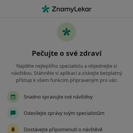
Hla
Pediatr • Napajedla, zlínský
Filtry
• 1
Mapa
Doporučení pediatři s Vojenská zdravotní
Pečujte o své zdraví
pojišťovna ČR Napajedla
Jak řadíme výsledky vyhledávání?
Najděte nejlepšího specialistu a objednejte si
návštěvu. Stáhněte si aplikaci a získejte bezplatný
přístup k všem funkcím připraveným pro vás:
Snadno spravujte své návštěvy
Odesílejte zprávy svým specialistům
MUDr. Věra Rajchlová
Dostávejte připomenutí o návštěvě
·
Více
Pediatr