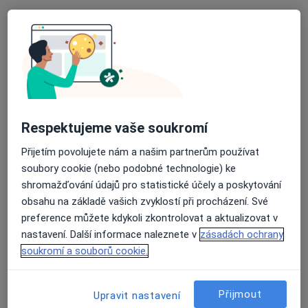
Ordinace
Tento specialista nenabízí online rezervaci termínu na této adrese.
Rezervovat termín
Respektujeme vaše soukromí
Přijetím povolujete nám a našim partnerům používat
soubory cookie (nebo podobné technologie) ke
shromažďování údajů pro statistické účely a poskytování
obsahu na základě vašich zvyklostí při procházení. Své
MUDr. Dagmar Kořistková
preference můžete kdykoli zkontrolovat a aktualizovat v
Pediatr
nastavení. Další informace naleznete v
zásadách ochrany
9 názorů
soukromí a souborů cookie.
č.d. 715, Boršice
•
Mapa
Praktická lékařka pro děti a dorost
Přijmout
Upravit nastavení